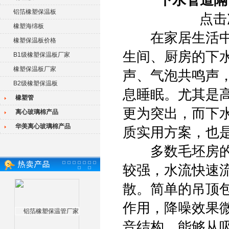
下水管道隔
铝箔橡塑保温板
点击次
橡塑海绵板
在家居生活中，
橡塑保温板价格
生间、厨房的下
B1级橡塑保温板厂家
橡塑保温板厂家
声、气泡共鸣声
B2级橡塑保温板
息睡眠。尤其是
橡塑管
更为突出，而下
离心玻璃棉产品
华美离心玻璃棉产品
质实用方案，也
多数毛坯房的下
较强，水流快速
散。简单的吊顶
作用，降噪效果
音结构，能够从