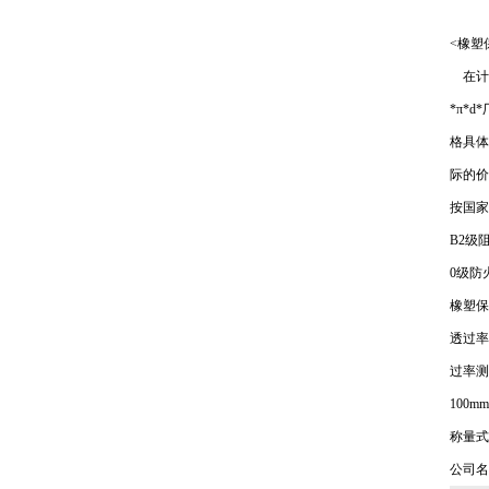
<橡塑
在计算
*π*
格具体
际的价
按国家
B2级
0级防
橡塑保
透过率
过率测
100
称量式
公司名