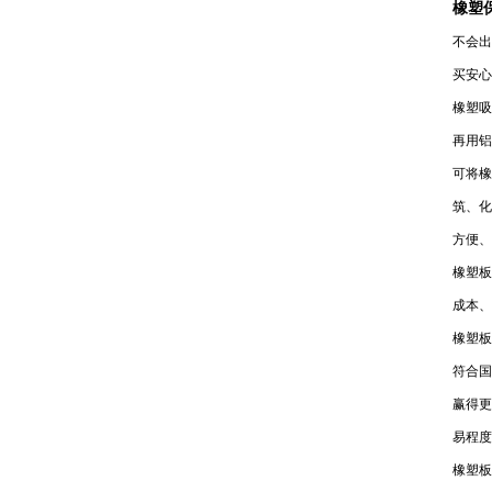
橡塑
不会出
买安心
橡塑吸
再用铝
可将橡
筑、化
方便、
橡塑板
成本、
橡塑板
符合国
赢得更
易程度
橡塑板