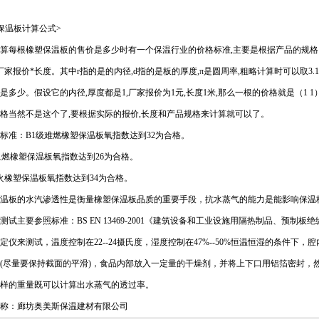
保温板计算公式>
每根橡塑保温板的售价是多少时有一个保温行业的价格标准,主要是根据产品的规格以
d*厂家报价*长度。其中r指的是的内径,d指的是板的厚度,π是圆周率,粗略计算时可以取
是多少。假设它的内径,厚度都是1,厂家报价为1元,长度1米,那么一根的价格就是（1 1）*3.
格当然不是这个了,要根据实际的报价,长度和产品规格来计算就可以了。
标准：B1级难燃橡塑保温板氧指数达到32为合格。
阻燃橡塑保温板氧指数达到26为合格。
火橡塑保温板氧指数达到34为合格。
温板的水汽渗透性是衡量橡塑保温板品质的重要手段，抗水蒸气的能力是能影响保温
测试主要参照标准：BS EN 13469-2001《建筑设备和工业设施用隔热制品、预制板
定仪来测试，温度控制在22--24摄氏度，湿度控制在47%--50%恒温恒湿的条件下，腔内的空
mm(尽量要保持截面的平滑)，食品内部放入一定量的干燥剂，并将上下口用铝箔密封
样的重量既可以计算出水蒸气的透过率。
称：廊坊奥美斯保温建材有限公司