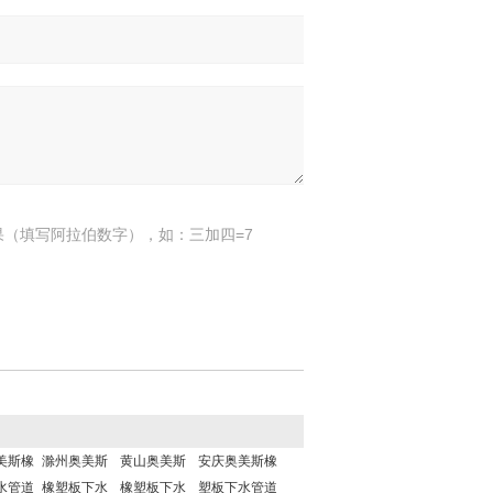
果（填写阿拉伯数字），如：三加四=7
美斯橡
‌滁州奥美斯
黄山奥美斯
安庆奥美斯橡
水管道
橡塑板下水
橡塑板下水
塑板下水管道