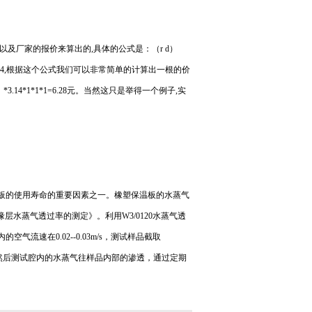
及厂家的报价来算出的,具体的公式是：（r d）
3.14,根据这个公式我们可以非常简单的计算出一根的价
14*1*1*1=6.28元。当然这只是举得一个例子,实
板的使用寿命的重要因素之一。橡塑保温板的水蒸气
绝缘层水蒸气透过率的测定》。利用W3/0120水蒸气透
气流速在0.02--0.03m/s，测试样品截取
，然后测试腔内的水蒸气往样品内部的渗透，通过定期