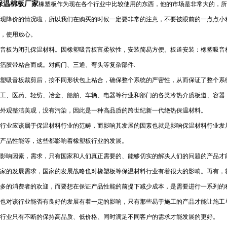
保温棉板厂家
橡塑板作为现在各个行业中比较使用的东西，他的市场是非常大的，所
现降价的情况啦，所以我们在购买的时候一定要非常的注意，不要被眼前的一点点小
，使用放心。
音板为闭孔保温材料。因橡塑吸音板富柔软性，安装简易方便。板道安装：橡塑吸音
箔胶带粘合而成。对阀门、三通、弯头等复杂部件.
塑吸音板裁剪后，按不同形状包上粘合，确保整个系统的严密性，从而保证了整个系
工、医药、轻纺、冶金、船舶、车辆、电器等行业和部门的各类冷热介质板道、容器
外观整洁美观，没有污染，因此是一种高品质的跨世纪新一代绝热保温材料。
行业应该属于保温材料行业的范畴，而影响其发展的因素也就是影响保温材料行业发
产品性能等，这些都影响着橡塑板行业的发展。
影响因素，需求，只有国家和人们真正需要的、能够切实的解决人们的问题的产品才
家的发展需求，国家的发展战略也对橡塑板等保温材料行业有着很大的影响。再有，
多的消费者的欢迎，而要想在保证产品性能的前提下减少成本，是需要进行一系列的
也对该行业能否有良好的发展有着一定的影响，只有那些易于施工的产品才能让施工
行业只有不断的保持高品质、低价格、同时满足不同客户的需求才能发展的更好。