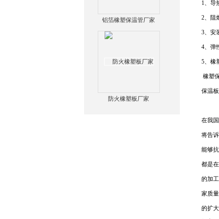
1、导
2、阻
铝箔橡塑保温管厂家
3、安
4、弹
5、橡
橡塑保
保温板
防火橡塑板厂家
在我国
将告诉
能够抗
都是在
的加工
家质量
的扩大