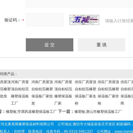
验证码：
请输入计算结
同类产品：
房屋顶
河南厂房屋
河南厂房屋顶
河南厂房屋
供应厂房屋顶
供应厂房屋顶
供应厂
箔橡塑
顶自粘铝箔
自粘铝箔橡塑
顶自粘铝箔
自粘铝箔橡塑
自粘铝箔橡塑
自粘铝
批发
橡塑保温板
保温板厂家批
橡塑保温板
保温板厂家名
保温板厂家价
保温板
工厂
发
厂家
称
格
商
篇：
下一篇：
橡塑板;空调风道橡塑保温板工厂
橡塑板;唐山市橡塑保温板工厂
河北奥美斯橡塑保温材料有限公司 公司地址:廊坊市大城县留各庄开发区 邮政编码：
联系人：刘经理 联系电话：传真号码：86-0316-5961337 公司网址：
www.mand