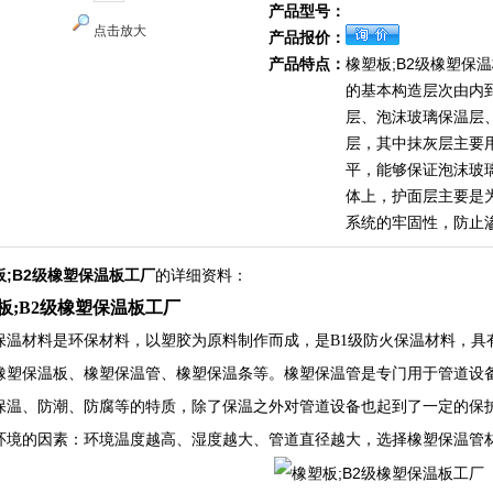
产品型号：
点击放大
产品报价：
产品特点：
橡塑板;B2级橡塑保
的基本构造层次由内
层、泡沫玻璃保温层
层，其中抹灰层主要
平，能够保证泡沫玻
体上，护面层主要是
系统的牢固性，防止
板;B2级橡塑保温板工厂
的详细资料：
板;B2级橡塑保温板工厂
保温材料是环保材料，以塑胶为原料制作而成，是B1级防火保温材料，具
橡塑保温板、橡塑保温管、橡塑保温条等。橡塑保温管是专门用于管道设
保温、防潮、防腐等的特质，除了保温之外对管道设备也起到了一定的保
环境的因素：环境温度越高、湿度越大、管道直径越大，选择橡塑保温管