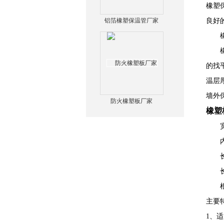
橡塑
铝箔橡塑保温管厂家
良好
橡塑
橡塑
的找
温层
墙外
防火橡塑板厂家
橡塑
宽度（
内径
长度
长度：
根据
主要
1、