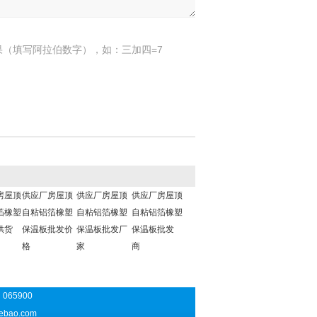
果（填写阿拉伯数字），如：三加四=7
房屋顶
供应厂房屋顶
供应厂房屋顶
供应厂房屋顶
箔橡塑
自粘铝箔橡塑
自粘铝箔橡塑
自粘铝箔橡塑
供货
保温板批发价
保温板批发厂
保温板批发
格
家
商
065900
ebao.com