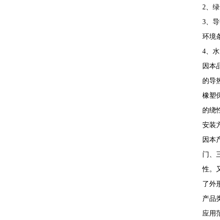
2、
3、导
环境
4、
因本
的导
橡塑
的绕
安装
因本
门、
性。
了外
产品
应用范