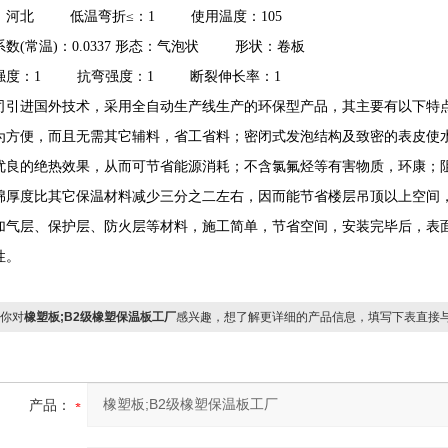
：河北 低温弯折≤：1 使用温度：105
系数(常温)：0.0337 形态：气泡状 形状：卷板
强度：1 抗弯强度：1 断裂伸长率：1
司引进国外技术，采用全自动生产线生产的环保型产品，其主要有以下特
为方便，而且无需其它辅料，省工省料；密闭式发泡结构及致密的表皮使
优良的绝热效果，从而可节省能源消耗；不含氯氟烃等有害物质，环康；
绵厚度比其它保温材料减少三分之二左右，因而能节省楼层吊顶以上空间
加气层、保护层、防火层等材料，施工简单，节省空间，安装完毕后，表
性。
你对
橡塑板;B2级橡塑保温板工厂
感兴趣，想了解更详细的产品信息，填写下表直接
产品：