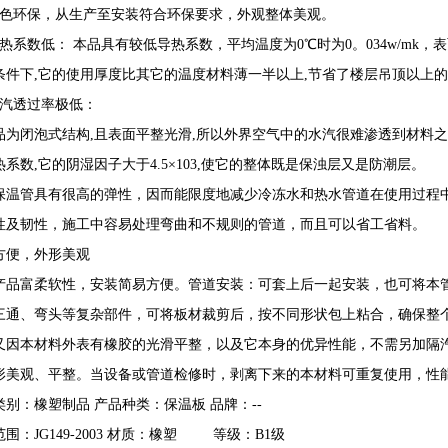
绿色环保，从生产至安装符合环保要求，外观整体美观。
热系数低： 本品具有较低导热系数，平均温度为0℃时为0。034w/mk，表面
条件下,它的使用厚度比其它的温度材料薄一半以上,节省了楼层吊顶以上
水汽透过率极低：
品为闭泡式结构,且表面平整光滑,所以外界空气中的水汽很难渗透到材料之
热系数,它的阴湿因子大于4.5×103,使它的整体既是保浊层又是防潮层。
保温管具有很高的弹性，因而能限度地减少冷冻水和热水管道在使用过程中
性及韧性，施工中容易处理弯曲和不规则的管道，而且可以省工省料。
方便，外形美观
产品富柔软性，安装简易方便。管道安装：可套上后一起安装，也可将本
三通、弯头等复杂部件，可将板材裁剪后，按不同形状包上粘合，确保整
又因本材料外表有橡胶的光滑平整，以及它本身的优异性能，不需另加隔
形美观、平整。当设备或管道检修时，剥离下来的本材料可重复使用，性
类别：橡塑制品 产品种类：保温板 品牌：--
围：JG149-2003 材质：橡塑 等级：B1级