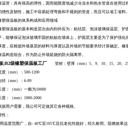
保温管：具有很高的弹性，因而能限度地减少冷冻水和热水管道在使用过程
的绕性及韧性，施工中容易处理弯曲和不规则的管道，而且可以省工省料
保温板的体系构成和应用领域
保温板的基本构造层次由内到外应为：粘结层、泡沫玻璃保温层、护面
平，能够保证泡沫玻璃牢固的粘贴在墙体上，护面层主要是为了保护强化
厚度，应根据外墙基层的材料与厚度以及外墙的节能要求经计算确定。橡
保温构造组合，作为防止外墙延烧的防火隔离带。
板;B2级橡塑保温板工厂
管材：壁厚（mm）5、9、10、15、20、25
mm）：500-1200
（mm）：6-89
：（mm）一般为10000
（mm）1800-2000
用户需要，我公司可定做其它各种规格。
特性：
适用温度范围广，自- 40℃至105℃且抗老化性能好，经久耐用。阻燃效果