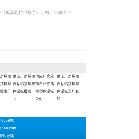
果（填写阿拉伯数字），如：三加四=7
房屋顶
供应厂房屋顶
供应厂房屋
供应厂房屋顶
箔橡塑
自粘铝箔橡塑
顶自粘铝箔
自粘铝箔橡塑
批发厂
保温板批发
橡塑保温板
保温板工厂直
商
公司
销
065900
ebao.com
管理登陆