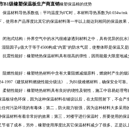
市B1级橡塑保温板生产商直销
橡塑保温棉的优势
保温材料导热系数低：平均温度为0℃时，本材料导热系数为0.034w/
下，使用本产品厚度比其它的保温材料薄一半以上能达到相同的保温效果
闭泡式结构：外界空气中的水汽很难渗透到材料之中，具有优异的抗水
。湿阻因子μ值大于等于4500构成“内置"的防水气层，使整体即是保温又
抗震性能好：橡塑绝热保温材料具有很高的弹性，因而能最大限度地减
阻燃性能好：橡塑绝热材料中含有大量阻燃减烟原料，燃烧时产生的烟
624-1997《建筑材料燃烧性能分级法》，为B1级难燃材料，确保安全可靠
柔韧性能好：橡塑绝热材料具有良好的绕性及韧性，施工中容易处理弯
保温板绿色环保，因为这种保温材料在铺设以后，在太阳照射下，不会产
生任何污染环境的有毒体；第二，防火能力较强，因为这种材料大多采用
种保温材料有着非常好的效果；第三，对楼宇进行保温时，所要使用的保
又节省了成本，另外，橡塑使用厚度比其它保温材料减少了很多。正是以