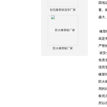
因地
铝箔橡塑保温管厂家
量。
越大
橡塑
就是
严密
防火橡塑板厂家
就安
免害
境而
橡塑
防火
用的
板优
所以