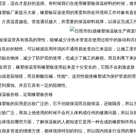
适宜，适合才是好的选择。有时候我们在使用橡塑板保温材料的时候，难
橡塑板厂家提示大家，橡塑板应该使用的厚度和所处环境和工作对象有直
、介质温度越低、管道通径越大，所需要的保温材料就厚，以保证完成工
板保温管具有很高的弹性，能够减少冷热水管道在使用过程中的振动和共
有良好的韧性，可以根据应用环境的不通而易改变自己来适应，让施工变
的贴合物体，减少了防护层的使用，也减少了施工的麻烦。而且剥离下来
全而言，橡塑保温管和橡塑板使用起来是十分安全的，它既不会刺激皮肤
虫或老鼠啮咬，而且耐酸抗碱，性能*。这些性能使橡塑成为保护管道的
受到腐蚀。并且它具有一定的阻燃性。
保温板价格，近期橡塑板价格
橡塑板的应用是比较广泛的，它不但能保湿而且能保温，还能隔音，所以
比较广泛，再加上他使用的时候不会对人体构成任何的健康问题，所以当
点体现在哪些方面，了解保温板的人都知道它是用一种合成的橡胶制作而
在很多管道的绕缠方便，都体现得特别的到位，所以国内很多行业用的量