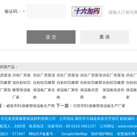
验证码：
请输入计算结
同类产品：
房屋顶
河南厂房屋
供应厂房屋顶
供应厂房屋顶
供应厂房屋顶
供应厂房屋顶
供应厂
箔橡塑
顶自粘铝箔
自粘铝箔橡塑
自粘铝箔橡塑
自粘铝箔橡塑
自粘铝箔橡塑
自粘铝
厂家批
橡塑保温板
保温板厂家名
保温板厂家价
保温板供货
保温板批发价
保温板
厂家
称
格
商
格
家
篇：
下一篇：
威海市B1级橡塑保温板生产商
日照市B1级橡塑保温板生产厂家
河北奥美斯橡塑保温材料有限公司 公司地址:廊坊市大城县留各庄开发区 邮政编码：
联系人：刘经理 联系电话：传真号码：86-0316-5961337 公司网址：
www.mand
统计：571967 网站ICP备案号：
GoogleSiteMap
制作维护网站：智慧城市网