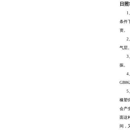
日照
1、
条件
资。
2、
气层
3、
振。
4、
GB8
5、
橡塑
会产
面这
间，