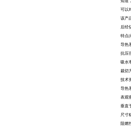
知道
可以
该产
后经
特点(
导热
抗压
吸水
裁切
技术资
导热系数
表观密度
垂直于
尺寸稳
阻燃性