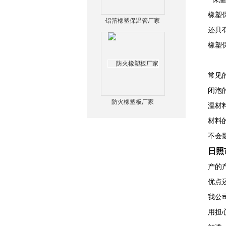
橡塑
铝箔橡塑保温管厂家
还具
橡塑
常见
闭泡
防火橡塑板厂家
温材
材料
不会
日照
产的
优点
我公
用担