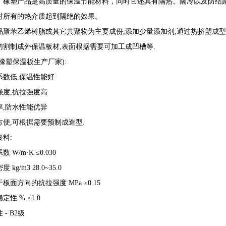
，橡塑产品是高质量的保温节能材料，同时它还具有隔热、隔冷以及防结
对所有的热介质起到隔绝的效果。
品聚苯乙烯树脂或其它共聚物为主要成份,添加少量添加剂,通过热挤塑成
切割制成外保温板材,表面根据需要可加工成凹槽等.
橡塑保温板生产厂家):
系数低,保温性能好
强度,抗拉强度高
率,防水性能优异
方便,可根据需要预制成造型.
料:
 W/m·K ≤0.030
 kg/m3 28.0~35.0
板面方向的抗拉强度 MPa ≥0.15
定性 % ≤1.0
 - B2级