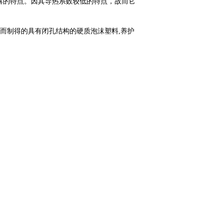
露的特点。因其导热系数较低的特点，故而它
型而制得的具有闭孔结构的硬质泡沫塑料,养护