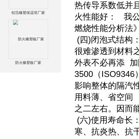
热传导系数低并且
铝箔橡塑保温管厂家
火性能好： 我公
燃烧性能分析法》
(四)闭泡式结构
很难渗透到材料
外表不必再添 
防火橡塑板厂家
3500（ISO9
影响整体的隔汽性
用料薄、省空间
之二左右。因而
(六)使用寿命长
寒、抗炎热、抗