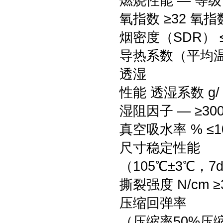
燃烧性能 — 等级 
氧指数 ≥32 氧指
烟密度（SDR） 
导热系数（平均温度0℃
透湿
性能 透湿系数 g/（m
湿阻因子 — ≥30
真空吸水率 % ≤1
尺寸稳定性能
（105℃±3℃，7d
撕裂强度 N/cm ≥3.
压缩回弹率
（压缩率50%压缩时