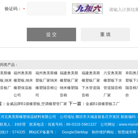
验证码：
请输入计算结
同类产品：
美斯橡
福州奥美斯
福州奥美斯橡
福建奥美斯
福建奥美斯
六安奥美斯
阜阳奥
板,纳米
橡塑板,纳米
塑板厂家纳米
橡塑板厂家
橡塑板厂家
橡塑板下水
塑板下
音板厂
橡塑保温板
橡塑隔音棉公
纳米橡塑隔
下水管道隔
管道隔音棉
隔音棉
公司
司
音棉
音棉
厂家
价
篇：
下一篇：
金威品牌B1级橡塑板,空调橡塑管厂家
金威B1级橡塑板工厂
河北奥美斯橡塑保温材料有限公司 公司地址:廊坊市大城县留各庄开发区 邮政编码：
联系人：刘经理 联系电话：传真号码：86-0316-5961337 公司网址：
www.mand
统计：574335 网站ICP备案号：
GoogleSiteMap
制作维护网站：智慧城市网