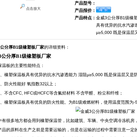
产品型号：
点击放大
产品报价：
产品特点：
金威3公分厚B1级橡
具有优异的抗水汽渗透
μ≥5,000 既是保温
3公分厚B1级橡塑板厂家
的详细资料：
3公分厚B1级橡塑板厂家
保温板的主要性能特点：
橡塑保温板具有优异的抗水汽渗透能力 湿阻μ≥5,000 既是保温层又是
防火性能好 氧指数32以上；
不含CFC, HFC或HCFC等含氟烃材料 不含甲醛、粉尘和纤维；
橡塑保温板具有优良的防火性能。为B1级难燃材料，使用温度范围为-50
中有很多地方都会用到橡塑保温管，比如建筑、车辆、中央空调冷冻机房
产品的原料在生产之前是需要运输的，但是在运输的过程中需要注意一定