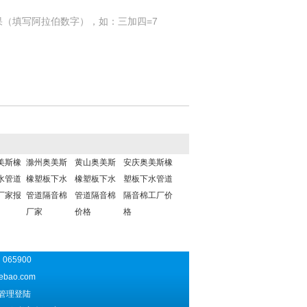
果（填写阿拉伯数字），如：三加四=7
美斯橡
‌滁州奥美斯
黄山奥美斯
安庆奥美斯橡
水管道
橡塑板下水
橡塑板下水
塑板下水管道
厂家报
管道隔音棉
管道隔音棉
隔音棉工厂价
厂家
价格
格
065900
ebao.com
管理登陆