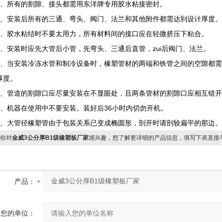
所有的割隙、接头都需用东洋牌专用胶水粘接密封。
安装后所有的三通、弯头、阀门、法兰和其他附件都需达到设计厚度。
胶水粘结时不要太用力，所有材料间的接口应在轻微挤压下粘合。
安装时应先大管后小管，先弯头、三通后直管，zui后阀门、法兰。
当安装冷冻水管和制冷设备时，橡塑管材的两端和铁管之间的空隙都需
厚度。
管道的割隙口应尽量安装在不显眼处，且两条管材的割隙口应相互错开
机器在使用中不要安装。装好后36小时内切勿开机。
大管径橡塑管由于包装关系已变成椭圆形，剖开时请剖较扁平的那边。
你对
金威3公分厚B1级橡塑板厂家
感兴趣，想了解更详细的产品信息，填写下表直接
产品：
您的单位：