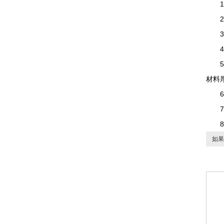
1、
2、
3、
4、
5、
材料
6、
7、
8、
如果