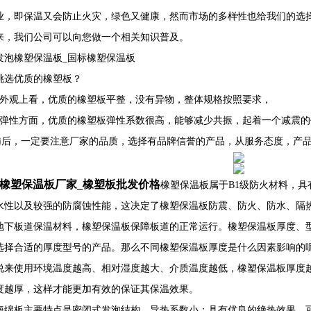
业，即保温又会防止火灾，绿色又健康，然而市场的多样性也给我们的选
来，我们公司可以向您做一个相关知识普及。
发泡橡塑保温板_国标橡塑保温板
挑选优质的橡塑板？
从外观上看，优质的橡塑板平整，没有异物，整体规格按照要求，
在弹性方面，优质的橡塑板弹性系数很高，能够减少共振，起着一个减震
zui后，一定要注意厂家的品质，选择有品牌信誉的产品，从服务态度，产
级橡塑保温板厂家_橡塑板批发价格
橡塑保温板属于B1级防火材料，
水性以及较强的防腐蚀性能，这决定了橡塑保温板防震、防火、防水、隔
地下板道保温材料，橡塑保温板保障板道的正常运行。橡塑保温板厚度、
选择合适的厚度型号的产品。那么不同橡塑保温板厚度是什么因素影响的
说来使用环境温度越高、相对湿度越大、介质温度越低，橡塑保温板厚度
度越厚，这样才能更加有效的保证其保温效果。
海绵板主要特点是密闭式发泡结构，导热系数小；具有优良的绝热效果，