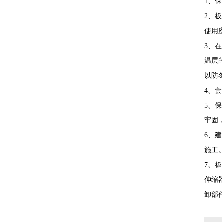
1、
2、
使用
3、
温层
以防
4、
5、
牢固
6、
施工
7、
伸缩
卸部