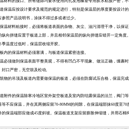
保温材料的接口、所有缝隙均要求使用闭孔发泡橡塑专用胶水粘接严密，
板道保温应按设计要求及规范的规定进行，特别是保温层的厚度要按设计
应参照产品说明书，涂抹不得过多或者过少。
在保温材料粘接时，必须将板道表面的杂物、灰尘、油污清理干净，以保
的纵向拼缝应置于板道上部，并且相邻保温层的纵向拼缝应错开一定角度
冬季温度过低时，保温层收缩开胶。
套板内的保温材料必须塞满，与板道保温紧密连接。
保温必须做到保温表面平整美观，不得有凹凸不平现象、做法正确，缠裹
，封口严密，无空鼓及松动,
建筑物的吊顶及板道内需要做保温的板道，必须在防腐试压合格，保温完成隐
。
板道附件的保温除寒冷地区室外架空板道及室内防结露保温的法兰，阀门
器等不应保温，并在其两侧应留70-80MM的间隙，在保温端部抹60度至
件的保温端部应做成45度斜坡。保温板道支架应留膨胀伸缩缝，并用石棉