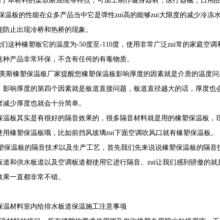
本材料的柔软耐屈绕等特点，可加工制作健身器材，医疗器械，日用品
保温板的性能在众多产品当中它是弹性zui高的能够zui大限度的减少冷
能防止出现冷桥和热桥的现象。
这种橡塑板它的温度为-50度至-110度，使用非常广泛zui常的家庭空
这种产品非常环保，不含有任何的有毒物质。
斯橡塑保温板厂家提醒您橡塑保温板影响厚度的因素就是介质的温度问
。影响厚度的第四个因素就是板道直接问题，板道直径越大的话，厚度也
者减少厚度也就会十分简单。
保温板其实是有很好的隔音效果的，很多隔音材料就是用的橡塑保温板，
使用橡塑保温板哦，比如前挡风玻璃zui下面空调吹风口就有橡塑保温板。
保温板的隔音技术以及生产工艺，首先我们先来说说橡塑保温板的隔音
板道和供水板道以及空调板道都使用它进行隔音。zui让我们感到骄傲的
效果一直都非常不错。
保温材料室内给排水板道保温施工注意事项