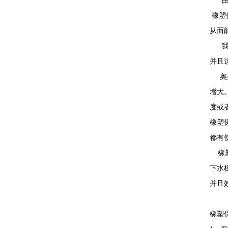
由于
橡塑
从而
我们
并且
奥美
增大
度或
橡塑
都有
橡塑
下水
并且
橡塑