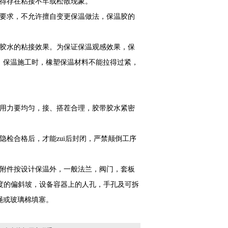
不得存在粘接不牢或松散现象。
的要求，不允许擅自变更保温做法，保温胶的
证胶水的粘接效果。为保证保温观感效果，保
。保温施工时，橡塑保温材料不能拉得过紧，
时用力要均匀，接、搭茬合理，胶带胶水紧密
检合格后，才能zui后封闭，严禁颠倒工序
等附件按设计保温外，一般法兰，阀门，套板
70度的偏斜坡，设备容器上的人孔，手孔及可拆
绳或玻璃棉填塞。