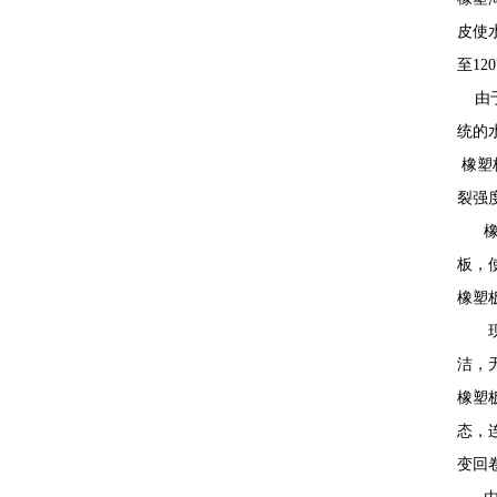
皮使
至1
由于
统的
橡塑
裂强
橡塑
板，
橡塑
现在
洁，
橡塑
态，
变回