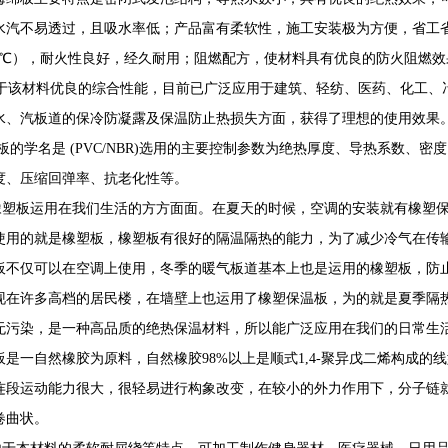
水汽不易透过，且吸水率低；产品富有柔软性，施工安装极为方便，省工省
20℃），耐火性良好，经久耐用；阻燃配方，使材料具有优良的防火阻燃效
该材料优良的综合性能，目前已广泛应用于建筑、轻纺、医药、化工、
水、汽板道的保冷防凝露及保温防止热损失方面，获得了理想的使用效果
板的学名是 (PVC/NBR)选用的主要控制参数为绝热厚度、导热系数、
度、压缩回弹率、抗老化性等。
板运用在我们生活的方方面面。在夏天的时候，空调的安装就有橡塑保
使用的就是橡塑板，橡塑板有很好的隔温隔热的能力，为了减少冷气在传
板不仅可以在空调上使用，冬季的暖气板道基本上也是运用的橡塑板，防
许多高档的居民楼，在墙壁上也运用了橡塑保温板，为的就是夏季隔热
无污染，是一种高品质的绝热保温材料，所以能广泛应用在我们的日常生
板是一自然橡胶为原料，自然橡胶98%以上是顺式1,4-聚异戊二烯构成
连段运动能力很大，很轻易进行构象改变，在较小的外力作用下，分子链
卷曲状。