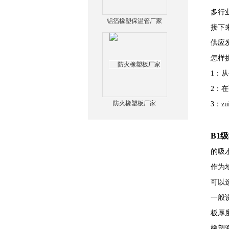
多行
铝箔橡塑保温管厂家
接下
供应
怎样
1：
2：
防火橡塑板厂家
3：
B1
的吸
作为
可以
一般
板厚
橡塑