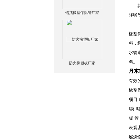
其较
铝箔橡塑保温管厂家
降噪
橡塑
料，
水管
料。
防火橡塑板厂家
丹东
有效
橡塑
项目 
I类 I
板 管
表观密度
燃烧性