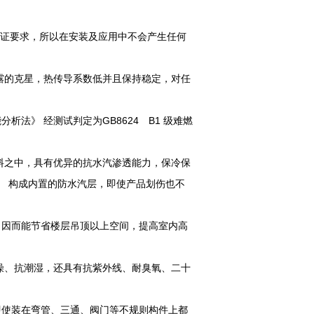
保认证要求，所以在安装及应用中不会产生任何
露的克星，热传导系数低并且保持稳定，对任
析法》 经测试判定为GB8624 B1 级难燃
料之中，具有优异的抗水汽渗透能力，保冷保
46） 构成内置的防水汽层，即使产品划伤也不
。因而能节省楼层吊顶以上空间，提高室内高
燥、抗潮湿，还具有抗紫外线、耐臭氧、二十
即使装在弯管、三通、阀门等不规则构件上都