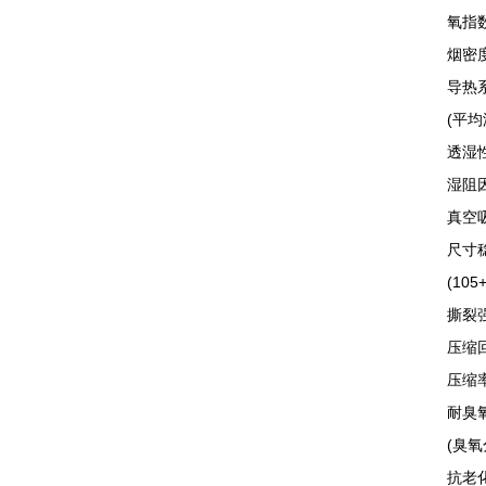
氧指数
烟密度(
导热
(平均
透湿性能
湿阻因子
真空吸
尺寸
(105+
撕裂强度
压缩
压缩率
耐臭
(臭氧分
抗老化