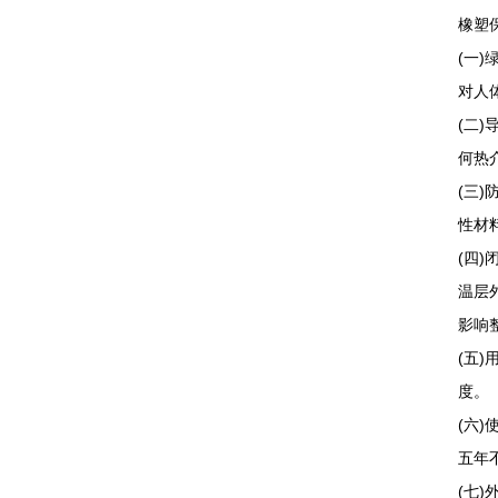
橡塑
(一
对人
(二
何热
(三
性
(四
温层
影响
(五
度
(六
五年
(七