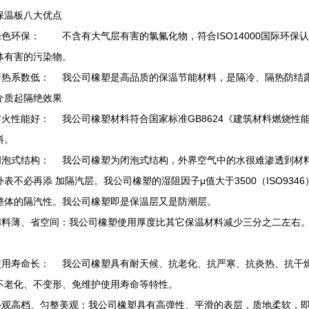
保温板八大优点
)绿色环保： 不含有大气层有害的氯氟化物，符合ISO14000国际环
体有害的污染物。
)导热系数低： 我公司橡塑是高品质的保温节能材料，是隔冷、隔热防结
介质起隔绝效果
)防火性能好： 我公司橡塑材料符合国家标准GB8624《建筑材料燃烧性能分
材料。
)闭泡式结构： 我公司橡塑为闭泡式结构，外界空气中的水很难渗透到材
外表不必再添 加隔汽层。我公司橡塑的湿阻因子μ值大于3500（ISO93
整体的隔汽性。我公司橡塑即是保温层又是防潮层。
)用料薄、省空间：我公司橡塑使用厚度比其它保温材料减少三分之二左右
。
)使用寿命长： 我公司橡塑具有耐天候、抗老化、抗严寒、抗炎热、抗干
不老化、不变形、免维护使用寿命等特性。
)外观高档、匀整美观：我公司橡塑具有高弹性、平滑的表层，质地柔软，