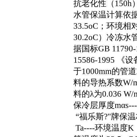
抗老化性（150
水管保温计算依
33.5oC；环境
30.2oC）冷
据国标GB 117
15586-199
于1000mm的管
料的导热系数W/
料的λ为0.036 W
保冷层厚度mαs
“福乐斯?"牌保温材
Ta----环境温