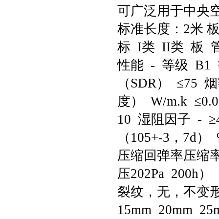
可广泛用于中央
标准长度：2米 板
标 I类 II类 板 
性能 - 等级 B1
（SDR） ≤75
度） W/m.k ≤0.
10 湿阻因子 - 
（105+-3，7d） %
压缩回弹率压缩率5
压202Pa 200
裂纹，无，不变形 
15mm 20mm 25