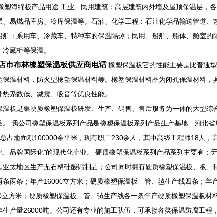
级橡塑海绵板产品用途:工业、民用建筑：高层建筑内外墙及屋顶保温层，
层、易燃品库房、冷库保温等。石油、化学工程：石油化学品输送管道、
船舶：乘用车、冷藏车、特种车的保温隔热；民用、船舶、船体、舱室的
、冷藏柜等保温。
店市布林橡塑保温板供应商电话
橡塑保温板它的性能主要是比普通型
塑保温材料，防火型橡塑保温材料等。橡塑保温材料品为闭孔保温材料，
导热系数低、减震、吸音等优良性能。
保温板是集硬质橡塑保温板研发、生产、销售、售后服务为一体的大型综
品。 我公司橡塑保温板系列产品是橡塑保温板系列产品生产基地—河北省
，总占地面积100000余平米，现有职工230余人，其中高级工程师18人
化、品牌国际化"的现代化企业。 硬质橡塑保温板系列产品系列主要有：无
是亚太地区生产无石棉硅酸钙制品；公司同时拥有硬质橡塑保温板、板、毡
两条两条；年产16000立方米；硬质橡塑保温板、管、毡生产线四条；年产
000立方米；硬质橡塑保温板、管、毡生产线各一条年产硬质橡塑保温板材料
年生产量26000吨。公司还有专业的施工队伍，可承接各类保温防腐工程