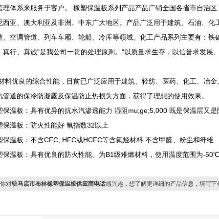
监理体系来服务于客户。 橡塑保温板系列产品产品广销全国各省市自治区
尼西亚、澳大利亚及非洲、中东广大地区。产品广泛用于建筑、石油、化
造、空调管道、列车车厢、轮船、冷库等领域。化工产品系列主要有：铁矿
、真行、真诚"是我公司一贯的处理原则。“以质量求生存，以信誉求发展
材料优良的综合性能，目前已广泛应用于建筑、轻纺、医药、化工、冶金
汽管道的保冷防凝露及保温防止热损失方面，获得了理想的使用效果。
保温板：具有优异的抗水汽渗透能力 湿阻mu;ge;5,000 既是保温层又
塑保温板：防火性能好 氧指数32以上
塑保温板：不含CFC, HFC或HCFC等含氟烃材料 不含甲醛、粉尘和纤维
塑保温板：具有优良的防火性能。为B1级难燃材料，使用温度范围为-50℃
你对
驻马店市布林橡塑保温板供应商电话
感兴趣，想了解更详细的产品信息，填写下