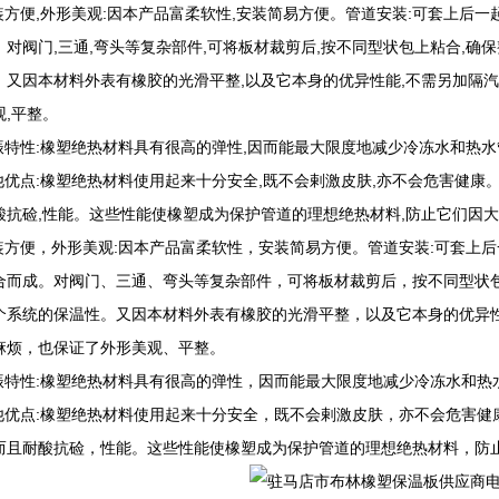
安装方便,外形美观:因本产品富柔软性,安装简易方便。管道安装:可套上后
。对阀门,三通,弯头等复杂部件,可将板材裁剪后,按不同型状包上粘合,确
。又因本材料外表有橡胶的光滑平整,以及它本身的优异性能,不需另加隔汽
观,平整。
抗振特性:橡塑绝热材料具有很高的弹性,因而能最大限度地减少冷冻水和热
其他优点:橡塑绝热材料使用起来十分安全,既不会剌激皮肤,亦不会危害健康
酸抗硷,性能。这些性能使橡塑成为保护管道的理想绝热材料,防止它们因大
安装方便，外形美观:因本产品富柔软性，安装简易方便。管道安装:可套上
合而成。对阀门、三通、弯头等复杂部件，可将板材裁剪后，按不同型状
个系统的保温性。又因本材料外表有橡胶的光滑平整，以及它本身的优异
麻烦，也保证了外形美观、平整。
抗振特性:橡塑绝热材料具有很高的弹性，因而能最大限度地减少冷冻水和
其他优点:橡塑绝热材料使用起来十分安全，既不会剌激皮肤，亦不会危害
而且耐酸抗硷，性能。这些性能使橡塑成为保护管道的理想绝热材料，防止