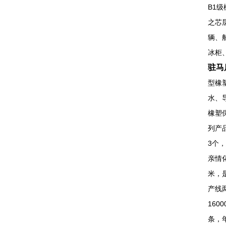
B1
之芯
辆、
冰柜
驻马
型橡
水、
橡塑
列产
3个
亲情
米，
产线
16
条，