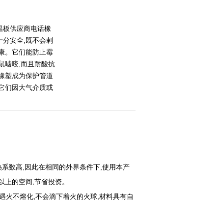
温板供应商电话橡
十分安全,既不会剌
健康。它们能防止霉
鼠啮咬,而且耐酸抗
使橡塑成为保护管道
止它们因大气介质或
放热系数高,因此在相同的外界条件下,使用本产
以上的空间,节省投资。
遇火不熔化,不会滴下着火的火球,材料具有自