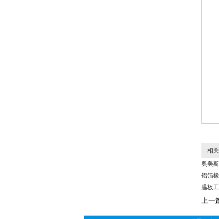
相关
奥美斯
铝箔橡
温板工
上一