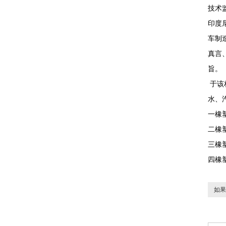
技术
印度
车制
真言
旨。
于该
水、
一橡塑
二橡
三橡
四橡
如果