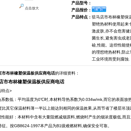
产品型号：
点击放大
产品报价：
产品特点：
驻马店市布林橡塑保
塑绝热材料使用起来
激皮肤,亦不会危害
菌生长,避免害虫或老
硷,性能。这些性能
的理想绝热材料,防
工业环境而受到腐蚀.
店市布林橡塑保温板供应商电话
的详细资料：
店市布林橡塑保温板供应商电话
品特点>
导热系数低：平均温度为0℃时,本材料导热系数为0.034w/mk,而它的表面
度比其它保温材料薄一半以上能达到相同的保温效果,从而节省了楼层吊顶
阻燃性能好：本材料中含有大量阻燃减烟原料,燃烧时产生的烟浓度极低,而且
征。按GB8624-1997本产品为B1级难燃材料,确保安全可靠。