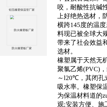
咬，耐酸性抗碱
铝箔橡塑保温管厂家
上好绝热选材，
横跨145度的温
料现已被全球大
带来了社会效益
防火橡塑板厂家
选材。
橡塑属于天然无机
聚氯乙烯(PVC
～l20℃，其闭
吸水率。橡塑保
为保温材料道的z
观;安装方便、施