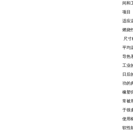
间和
项目
适应温
燃烧性能
尺寸稳定
平均温度
导热系数
工业
日后
功的
橡塑
常被
于很
使用
软性