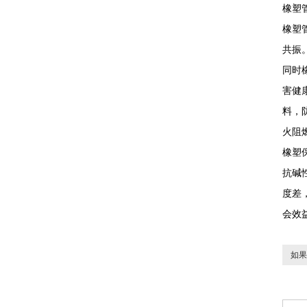
橡塑
橡塑
共振
同时
害健
料，
火阻
橡塑
抗碱
度差
会效
如果