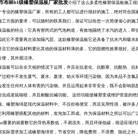
市布林b1级橡塑保温板厂家批发
介绍了这么多柔性橡塑保温板施工很
个专业的橡塑保温厂家，所有的工人都可以进行很好的施工，绝对符合国
施工方面的要求，可以随时的联系我们，保证可以给您一次简便省心的施
保温板的特点：它具有密闭式的气泡构造，有效地隔绝了水汽的进入，即
因此它不需要再次添加隔汽层。这款橡塑保温板它还具备了抗水汽和吸水
并且它的保温材料要比其他的保温材料薄的多，它的阻燃性效果很好。还
方便，其外观洁净。
保温板可以在全天候的情况下运用，并且在抗老化、抗酷寒、抗酷热、抗
产过程中不发生废气、废水、废渣、焰火等环境污染物。因为本品不含氯
会发生任何对人体有害的污染物。并且运用起来非常安全，既不会影响肌
害虫或老鼠啮咬，并且耐酸抗碱功能。 这些功能使橡塑变成维护管道的绝
蚀。橡塑海绵是现代保温材料中。不仅价格便宜，而且实用性强，被许多
它利用橡塑搭配其他的材料，发泡加工而成。作为保温材料之所以可以广
zui重要的就要数它的导热系数低，不易流失，而且环保低碳，很适应现
据实际需求加工成橡塑海绵管，节省空间，降低费用，不浪费。除此之外