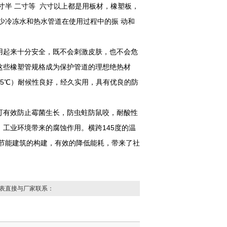
二 寸半 二寸等 六寸以上都是用板材，橡塑板，
少冷冻水和热水管道在使用过程中的振 动和
用起来十分安全，既不会刺激皮肤，也不会危
这些橡塑管规格成为保护管道的理想绝热材
05℃）耐候性良好，经久实用，具有优良的防
可有效防止霉菌生长，防虫蛀防鼠咬，耐酸性
工业环境带来的腐蚀作用。横跨145度的温
节能建筑的构建，有效的降低能耗，带来了社
表直接与厂家联系：