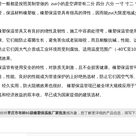
管一般都是按照英制管做的 zui小的是空调管有二分 四分 六分 一寸 寸
管，保温材料橡塑板，橡塑保温管具有很高的弹性，因而能zui大限度地减
。
橡塑保温管具又有良好的绕性及韧性，施工中容易处理弯，橡塑保温管使
康。它们能防止霉菌生长，避免害虫或老鼠啮咬，而且耐酸抗碱，性能。
防止它们因大气介质或工业环境而受到腐蚀。适用温度范围广（-40℃至1
燃效果。
保温管有使用安全的特性，对肤质无刺激，且不会损害健康。橡塑保温管
性，性能。良好的性能成为管道保护的上好绝热选材，防止它们因空气等、
，经久实用，防火阻燃效果也很好。 橡塑保温管现已被全球大规模应用于
益和经济效益的双丰收。早已成为国家提倡的建筑选材。
你对
枣庄市布林b1级橡塑保温板厂家批发
感兴趣，想了解更详细的产品信息，填写下