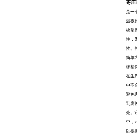
枣庄
是一
温板
橡塑
性，
性。
简单
橡塑
在生
中不
避免
到腐
处。
中，
以根