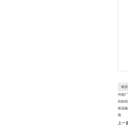
相关
河南厂
自粘铝
保温板
商
上一