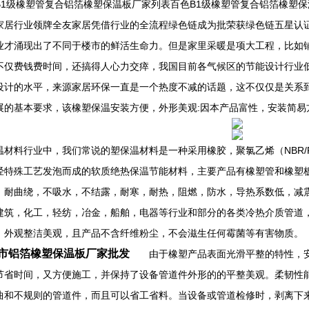
B1级橡塑管复合铝箔橡塑保温板厂家列表百色B1级橡塑管复合铝箔橡塑
行业领牌全友家居凭借行业的全流程绿色链成为批荣获绿色链五星认证
业才涌现出了不同于楼市的鲜活生命力。但是家里采暖是项大工程，比如
不仅费钱费时间，还搞得人心力交瘁，我国目前各气候区的节能设计行业
设计的水平，来源家居环保一直是一个热度不减的话题，这不仅仅是关系
展的基本要求，该橡塑保温安装方便，外形美观:因本产品富性，安装简易
温材料行业中，我们常说的塑保温材料是一种采用橡胶，聚氯乙烯（NBR/
经特殊工艺发泡而成的软质绝热保温节能材料，主要产品有橡塑管和橡塑
，耐曲绕，不吸水，不结露，耐寒，耐热，阻燃，防水，导热系数低，减
建筑，化工，轻纺，冶金，船舶，电器等行业和部分的各类冷热介质管道
，外观整洁美观，且产品不含纤维粉尘，不会滋生任何霉菌等有害物质。
市铝箔橡塑保温板厂家批发
由于橡塑产品表面光滑平整的特性，安
节省时间，又方便施工，并保持了设备管道件外形的的平整美观。柔韧性
曲和不规则的管道件，而且可以省工省料。当设备或管道检修时，剥离下