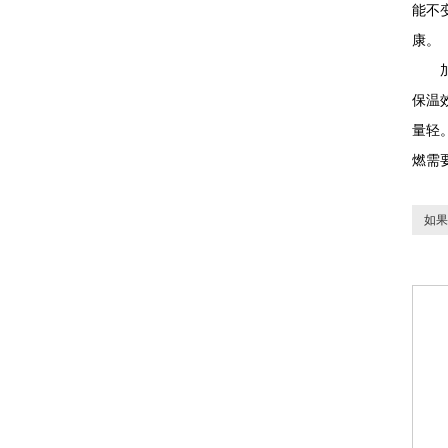
能不
康。
加上
保温
量轻
燃需
如果