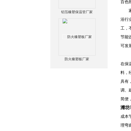
百色
家居
铝箔橡塑保温管厂家
浴行
工，
节能
可发
防火橡塑板厂家
在保
料，
具有
调、
简便
潍坊
成本
理弯