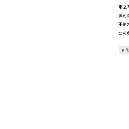
那么
体还
不例
公司
如果