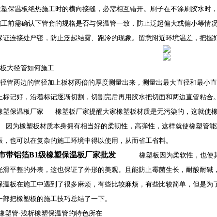
保温板绝热施工时的横向接缝，必需相互错开。刷子在不涂刷胶水时，
前需确认下管套的规格是否与保温管一致，防止泛起偏大或偏小等情况
保证连接处严密，防止泛起结露、跑冷的现象。留意附近环境温差，把握
板大径管如何施工
径管两边的管径加上板材两倍的厚度测量出来，测量出最大直径和最小直
上标记好，沿着标记逐渐切割，切割完后再用胶水把切面和两边直管粘合
橡塑保温板厂家 橡塑板厂家提醒大家橡塑板材质是无污染的，这就使橡
橡塑板材质本身拥有相当好的柔韧性，高弹性，这样就使橡塑管能减
振，也可以在复杂的施工环境中得以使用，从而省工省料。
市‌带铝箔B1级橡塑保温板厂家批发
橡塑板因为柔软性，也使其在
光滑平整的外表，这也保证了外形的美观。且能防止霉菌生长，耐酸耐碱
保温板在施工中遇到了很多麻烦，有些比较麻烦，有些比较简单，但是为
一部把橡塑板的施工技巧总结了一下。
橡塑管-浅析橡塑保温管的特色所在