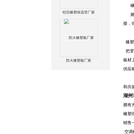
橡塑
铝箔橡塑保温管厂家
施工
接，
橡塑
把变
板材
防火橡塑板厂家
供应
因为
和共
湖州
拥有
橡塑
销售
空调