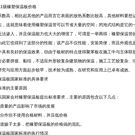
B1级橡塑保温板价格
系数高，相比起其他的产品而言它表面的放热系数比较高，其他材料要想
右，这就意味着使用橡塑保温管可以节省大量的空间；闭泡式结构是它的
无法渗入，并且保温能力也大大的增强了，可谓是一举两得；橡塑保温管
为此它也得到了这部分的性能；该产品不仅性能，安装简便，而且外观也
中具有良好的保温效果，但由于板材的特点使得聚苯板在施工中与主体联
行必要拼接、黏结，不适应外形较复杂建筑物的保温，施工工艺较复杂、
研究与应用方面起步较早，技术较为成熟，在研究和应用上已卓有成效。
保温板国家标准的具体要求
标准的主要原因
以国家会对橡塑保温板提出标准要求，主要的原因包含以下几点：
低质量的产品影响了市场的发展
部分作坊不使用合格材料，并压低价格
二道贩子太多，把橡塑保温板的价格搞的混乱。
保温板国家标准的执行情况