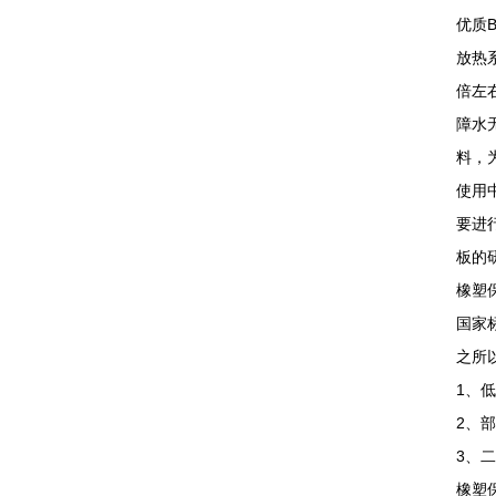
优质
放热
倍左
障水
料，
使用
要进
板的
橡塑
国家
之所
1、
2、
3、
橡塑