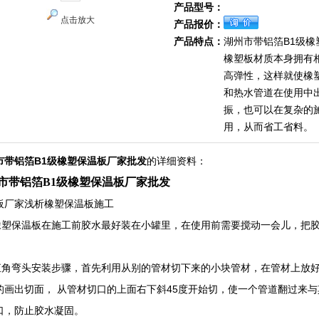
产品型号：
点击放大
产品报价：
产品特点：
湖州市‌带铝箔B1级
橡塑板材质本身拥有
高弹性，这样就使橡
和热水管道在使用中
振，也可以在复杂的
用，从而省工省料。
市‌带铝箔B1级橡塑保温板厂家批发
的详细资料：
市‌带铝箔B1级橡塑保温板厂家批发
板厂家浅析橡塑保温板施工
保温板在施工前胶水最好装在小罐里，在使用前需要搅动一会儿，把胶
。
弯头安装步骤，首先利用从别的管材切下来的小块管材，在管材上放好
的画出切面， 从管材切口的上面右下斜45度开始切，使一个管道翻过来
口，防止胶水凝固。