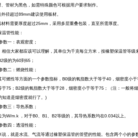
板材、管材为黑色，如需特殊颜色可根据用户要求制作。
管道外径超过89mm建议使用板材。
保温材料需要厚度超过25mm，采用多层重叠包装，直至所需厚度。
保温管性能：
一：表观密度；
，相信大家都应该可以理解，其单位为千克每立方米，按橡塑保温管等级来说，
B2级的为60到65；
二：燃烧性能；
其可燃性等方面的一个参数指标，B0级的氧指数大于等于40，烟密度小于等
等于75；B2级的氧指数大于等于28，烟密度小于等于75；（注：一般将
R的知道是烟密度就行了。)
三：导热系数；
为W/m.k ，对于B0、B1、B2等级的，其导热系数均在0.034以上。
四：透湿性能；
来说，就是水流、气流等通过橡塑保温管的管壁的性能。包含两个小的参