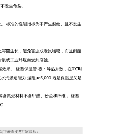
下不发生龟裂。
化。标准的性能指标为不产生裂纹、且不发生
止霉菌生长，避免害虫或老鼠啮咬，而且耐酸
介质或工业环境而受到腐蚀。
燃效果。 橡塑保温管·板：导热系数，在0℃时
抗水汽渗透能力 湿阻μ≥5,000 既是保温层又是
FC等含氟烃材料不含甲醛、粉尘和纤维 。橡塑
0℃
写下表直接与厂家联系：