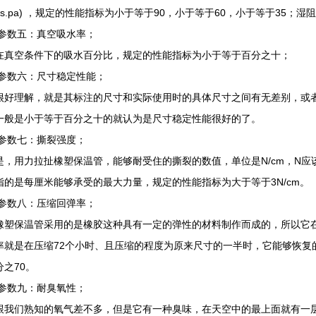
m.s.pa) ，规定的性能指标为小于等于90，小于等于60，小于等于35；
五：真空吸水率；
在真空条件下的吸水百分比，规定的性能指标为小于等于百分之十；
六：尺寸稳定性能；
很好理解，就是其标注的尺寸和实际使用时的具体尺寸之间有无差别，或
一般是小于等于百分之十的就认为是尺寸稳定性能很好的了。
七：撕裂强度；
是，用力拉扯橡塑保温管，能够耐受住的撕裂的数值，单位是N/cm，N
指的是每厘米能够承受的最大力量，规定的性能指标为大于等于3N/cm。
八：压缩回弹率；
橡塑保温管采用的是橡胶这种具有一定的弹性的材料制作而成的，所以它
率就是在压缩72个小时、且压缩的程度为原来尺寸的一半时，它能够恢复
分之70。
九：耐臭氧性；
跟我们熟知的氧气差不多，但是它有一种臭味，在天空中的最上面就有一