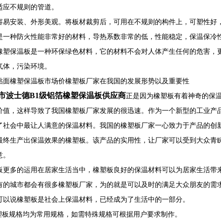
适应不规则的管道。
容易安装、外形美观。将板材裁剪后，可用在不规则的构件上，可塑性好
是一种防火性能非常好的材料，导热系数非常的低，性能稳定，保温保冷
橡塑保温板是一种环保绿色材料，它的材料不会对人体产生任何的危害，
气体，污染环境。
贴面橡塑保温板市场价橡塑板厂家在我国的发展形势以及重要性
市波士德B1级铝箔橡塑保温板供应商
正是因为橡塑板有着神奇的保
价值，这样导致了我国橡塑板厂家发展的很迅速。作为一个新型的工业产
了社会中最让人满意的保温材料。我国的橡塑板厂家一心致力于产品的创
最终生产出保温效果的橡塑板。该产品的实用性，让厂家可以受到大众青
意。
板更多的运用在居家生活当中，橡塑板良好的保温材料可以为居家生活带
有的城市都会有很多橡塑板厂家，为的就是可以及时的满足大众朋友的需
可以说橡塑板是社会上保温材料，已经成为了生活中的一部分。
橡塑板规格均为常用规格，如需特殊规格可根据用户要求制作。