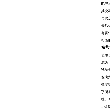
能够
其次
再次
最后
有害
铝箔
东营
使用
成为
试验
友满
橡塑
乎所
暖。
1.