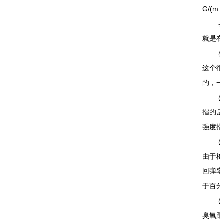
G/(
参数
就是
参数
这个
的，
参数
指的
强度
参数
由于
回弹
于百
参数
臭氧