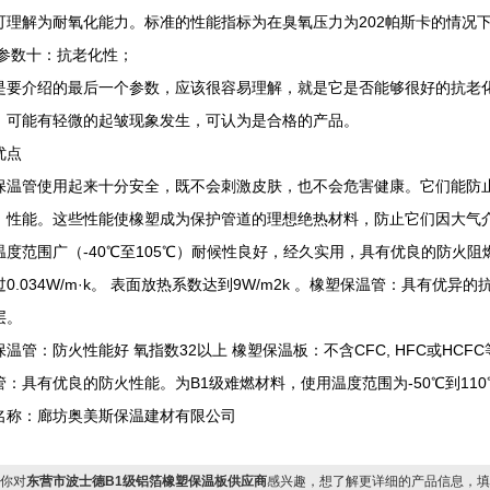
可理解为耐氧化能力。标准的性能指标为在臭氧压力为202帕斯卡的情况
十：抗老化性；
是要介绍的最后一个参数，应该很容易理解，就是它是否能够很好的抗老
，可能有轻微的起皱现象发生，可认为是合格的产品。
优点
保温管使用起来十分安全，既不会刺激皮肤，也不会危害健康。它们能防
，性能。这些性能使橡塑成为保护管道的理想绝热材料，防止它们因大气
温度范围广（-40℃至105℃）耐候性良好，经久实用，具有优良的防火阻
0.034W/m·k。 表面放热系数达到9W/m2k 。橡塑保温管：具有优异的
层。
保温管：防火性能好 氧指数32以上 橡塑保温板：不含CFC, HFC或HC
管：具有优良的防火性能。为B1级难燃材料，使用温度范围为-50℃到11
名称：廊坊奥美斯保温建材有限公司
你对
东营市波士德B1级铝箔橡塑保温板供应商
感兴趣，想了解更详细的产品信息，填