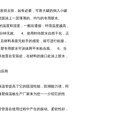
挥发得太快，如有必要，可将大罐的倒入小罐
结面涂上一层薄薄的、均匀的专用胶水。
气的温度和湿度，一般应遵循：环境温度越高，
0分钟无效。 4、使用时待胶水自然干化，正
，且材料表面无粘手的感觉，就可进行粘接，
橡塑专用胶水可涂抹两平米粘合面。 6、当
料放置在安装处，在材料的接口处涂上胶水，
保温管提高了它的阻湿性能，防潮能力强，同
橡塑保温板生产厂家来为您一一介绍它的性
管管道在使用过程中产生的振动。柔软性好，