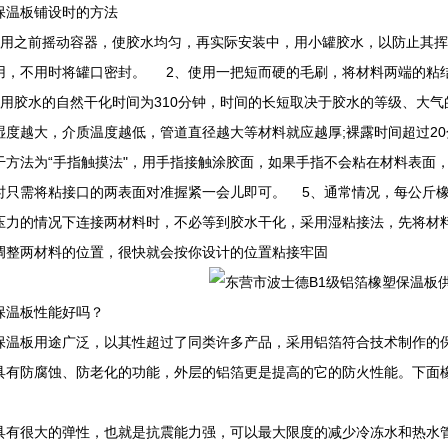
保温板铺设时的方法
使用之前摇动容器，使胶水均匀，再实际安装中，用小罐胶水，以防止其
用，不用时将罐口密封。 2、使用一把短而硬的毛刷，将材料两端的粘
专用胶水的自然干化时间为310分钟，时间的长短取决于胶水的等级、大
湿度越大，介质温度越低，管道直径越大等材料就应越厚;裸露时间超过2
干方法为“手指触摸法"，用手指接触涂胶面，如果手指不会粘在材料表面
时只需将粘接口的两表面对准握紧一会儿即可。 5、通常情况，每公斤
压力的情况下连接两材料时，不必等到胶水干化，采用湿粘接法，先将材
调整两材料的位置，很快就会按你设计的位置粘接牢固
保温板性能好吗？
保温板用途广泛，以其性超过了同类许多产品，采用铝箔符合技术制作的
具有防腐蚀、防老化的功能，外层的铝箔更是提高的它的防火性能。下面
具有很大的弹性，也就是抗震能力强，可以最大限度的减少冷冻水和热水