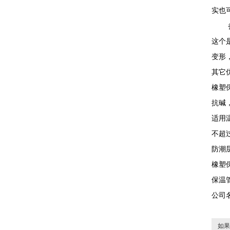
实也
参数
这个
变形
其它
橡塑
抗碱
适用
不超过
防潮
橡塑
保温
公司
如果