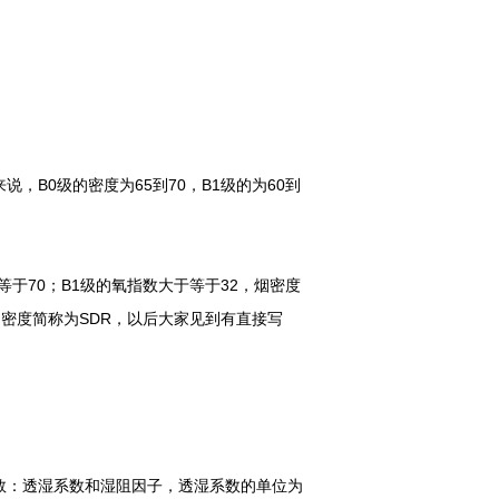
B0级的密度为65到70，B1级的为60到
于70；B1级的氧指数大于等于32，烟密度
烟密度简称为SDR，以后大家见到有直接写
数：透湿系数和湿阻因子，透湿系数的单位为