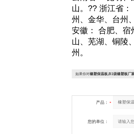
山。?? 浙江省
州、金华、台州、
安徽： 合肥、
山、芜湖、铜陵
州。
如果你对
橡塑保温板,B1级橡塑板厂
产品：
您的单位：