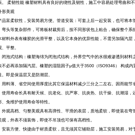
振。 柔韧性能 橡塑材料具有良好的绕性及韧性，施工中容易处理弯曲和
外形美观
产品富柔软性，安装简易方便。管道安装：可套上后一起安装，也可将本
、弯头等复杂部件，可将板材裁剪后，按不同形状包上粘合，确保整个系
本材料外表有橡胶的光滑平整，以及它本身的优异性能，不需另加隔汽层
观、平整。
）闭泡式结构：橡塑海绵为闭泡式结构，外界空气中的水很难渗透到材料
表不必再添加隔汽层。橡塑的湿阻因子μ值大于3500（ISO9346） 构
性。即是保温层又是防潮层。
）用料薄、省空间使用厚度比其它保温材料减少三分之二左右。因而能节
）使用寿命长具有耐天候、抗老化、抗严寒、抗炎热、抗干燥、抗潮湿，
形、免维护使用寿命等特性。
）外观高档、匀整美观具有高弹性、平滑的表层，质地柔软，即使装在弯
美观，外表不须装饰，即使不吊顶也可保有高档性。
）安装方便、快捷由于材质柔软，且无须其它辅助层，施工安装简易，对