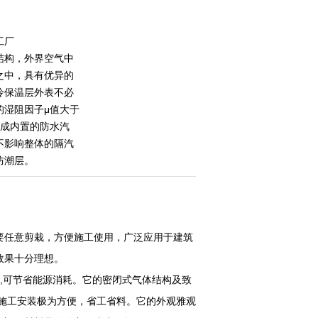
工厂
结构，外界空气中
之中，具有优异的
冷保温层外表不必
的湿阻因子μ值大于
） 构成内置的防水汽
不影响整体的隔汽
防潮层。
要任意剪栽，方便施工使用，广泛应用于建筑
效果十分理想。
果,可节省能源消耗。它的密闭式气体结构及致
施工安装极为方便，省工省料。它的外观雅观