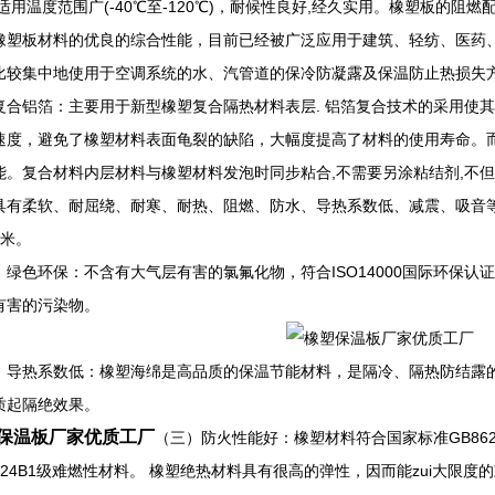
,适用温度范围广(-40℃至-120℃)，耐候性良好,经久实用。橡塑板的阻
橡塑板材料的优良的综合性能，目前已经被广泛应用于建筑、轻纺、医药
比较集中地使用于空调系统的水、汽管道的保冷防凝露及保温防止热损失
复合铝箔：主要用于新型橡塑复合隔热材料表层. 铝箔复合技术的采用使
速度，避免了橡塑材料表面龟裂的缺陷，大幅度提高了材料的使用寿命。
能。复合材料内层材料与橡塑材料发泡时同步粘合,不需要另涂粘结剂,不
具有柔软、耐屈绕、耐寒、耐热、阻燃、防水、导热系数低、减震、吸音等
1米。
）绿色环保：不含有大气层有害的氯氟化物，符合ISO14000国际环保
有害的污染物。
）导热系数低：橡塑海绵是高品质的保温节能材料，是隔冷、隔热防结露
质起隔绝效果。
保温板厂家优质工厂
（三）防火性能好：橡塑材料符合国家标准GB86
8624B1级难燃性材料。 橡塑绝热材料具有很高的弹性，因而能zui大限