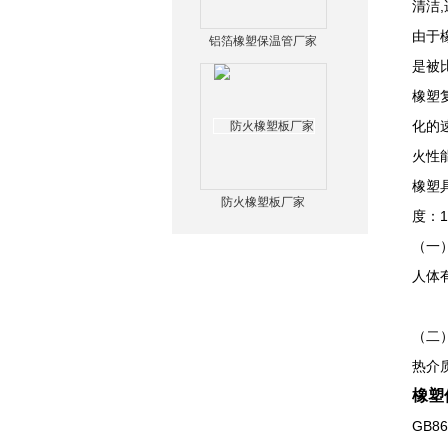
清洁
由于
铝箔橡塑保温管厂家
是被
橡塑
化的
火性
橡塑
防火橡塑板厂家
度：
（一
人体
（二
热介
橡塑
GB