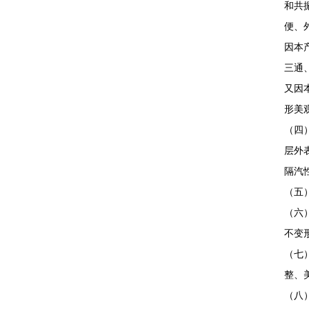
和共
便、
因本
三通
又因
形美
（四
层外
隔汽
（五
（六
不变
（七
整、
（八