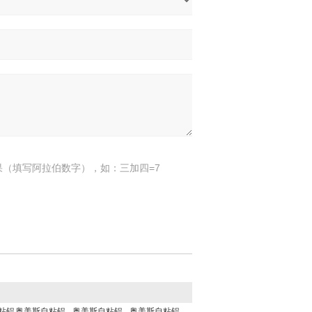
果（填写阿拉伯数字），如：三加四=7
粘铝
奥美斯自粘铝
奥美斯自粘铝
奥美斯自粘铝