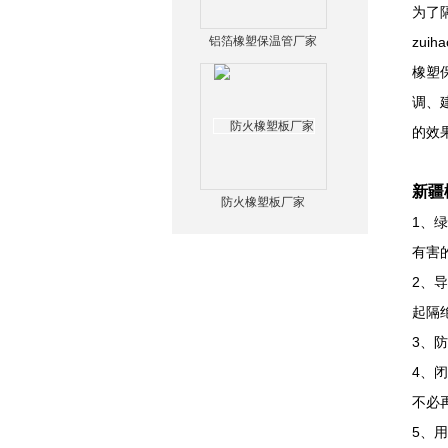
为了
铝箔橡塑保温管厂家
zui
橡塑
调、
的效
新疆
防火橡塑板厂家
1、
有害
2、
起隔
3、
4、
不必
5、