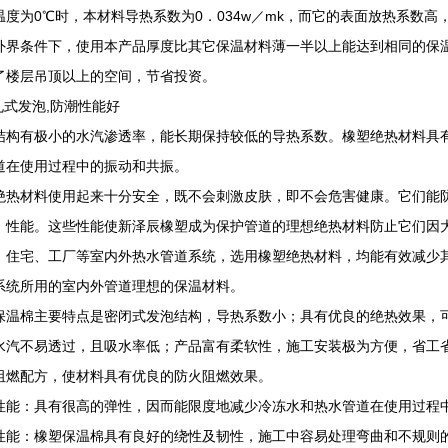
温度为0℃时，本材料导热系数为0．034w／mk，而它的表面放热系数高
外界条件下，使用本产品厚度比其它保温材料薄一半以上能达到相同的保
了楼层吊顶以上的空间，节省投资。
孔式发泡,防潮性能好
结构有极小的水汽渗透率，能长期保持较低的导热系数。橡塑绝热材料具
道在使用过程中的振动和共振。
绝热材料使用起来十分安全，既不会刺激皮肤，即不会危害健康。它们能
，性能。这些性能使新泽辰橡塑成为保护管道的理想绝热材料防止它们因
、住宅、工厂等室内外热水管道系统，选用橡塑绝热材料，均能有效减少
系统所用的室内外管道理想的保温材料。
保温棉主要特点是密闭式发泡结构，导热系数小；具有优良的绝热效果，
水汽不易透过，且吸水率低；产品富有柔软性，施工安装极为方便，省工
阻燃配方，使材料具有优良的防火阻燃效果。
性能：具有很高的弹性，因而能限度地减少冷冻水和热水管道在使用过程
性能：橡塑保温棉具有良好的绕性及韧性，施工中容易处理弯曲和不规则的