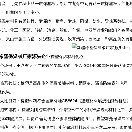
隔音，可先在墙上贴一层橡塑板，然后在龙骨中间再贴一层橡塑板，并把
hao，但室内空间会变小。
保温材料具有柔软性、耐屈绕、耐寒、耐热、阻燃、防水、导热系数低、
建筑、化工、医药、轻纺、冶金、船舶、车辆、电器等行业和部门的各类
果。又由于施工方便，外观整洁美观，没有污染，因此是一种高品质的跨
橡塑保温板厂家源头企业
橡塑保温材料优点
绿色环保：不含有大气层有害的氯氟化物，符合ISO14000国际环保认证
的污染物。
导热系数低：橡塑是高品质的保温节能材料，是隔冷、隔热防结露的克星
绝效果。
防火性能好：橡塑材料符合国家标准GB8624《建筑材料燃烧性能分析法》 
闭泡式结构： 橡塑为闭泡式结构，外界空气中的水很难渗透到材料之中，
再添加隔汽层。即使产品划伤也不影响整体的隔汽性。橡塑即是保温层又
用料薄、省空间：橡塑使用厚度比其它保温材料减少三分之二左右。因而