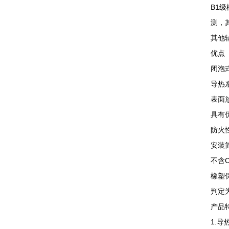
B1
测，
其他
优点
闭泡
导热系
表面放
具有
防火
安装
不含C
橡塑
判定为
产品
1.导