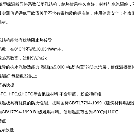
级橡塑保温板导热系数低闭孔结构，绝热效果持久良好；材料与水汽隔绝，
其实测值远远低于欧盟关于不含有毒物质的标准值，使用健康安全；外表
辅材。
式结构能够有效地阻止热传导
数，在0°C时不超过0.034W/m·k。
热系数高，达到9W/m2k
优异的抗水汽渗透能力 湿阻μ≥5,000 构成“内置"的防水汽层，使保温
性能好 氧指数32以上
简易快捷
FC, HFC或HCFC等含氟烃材料 不含甲醛、粉尘和纤维
保温板具有优良的防火性能。按照国标GB/T17794-1999《建筑材料
GB/17794-1999 B1级难燃材料。使用温度范围为-50℃到110℃
特点
热系数低