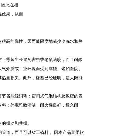
，因此在相
温效果，从而
有很高的弹性，因而能限度地减少冷冻水和热
防止霉菌生长避免害虫或老鼠啮咬，而且耐酸
大气介质或工业环境而受到腐蚀。诸如医院、
其热量损失。此外，橡塑已经证明，是太阳能
可节省能源消耗：密闭式气泡结构及致密的表
省料；外观雅致清洁；耐火性良好，经久耐
中的振动和共振。
管道，而且可以省工省料 。因本产品富柔软