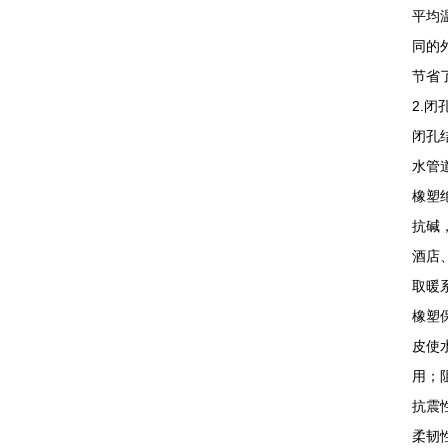
平均
同的
节省
2.闭
闭孔
水管
橡塑
抗碱
酒店
取暖
橡塑
皮使
用；
抗震
柔韧