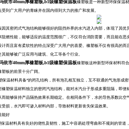
玛依市40mm厚橡塑板,b1级橡塑保温板
橡塑板是一种新型环保保温
点受到广大用户的青睐并在国内得到大力的推广和发展。
板因其密闭式气泡结构能够很好的阻挡外界的水汽进入内部，体现了其优
寒阻燃性能，能够适应的温度范围很广，不仅符合消防需要，而且能在恶
设计而且富有柔软性的特点深受广大用户的喜爱。橡塑板不仅有很高的而
使其能够被广泛应用与建筑、化工等各个行业。
玛依市40mm厚橡塑板,b1级橡塑保温板
橡塑板这种新型环保材料符
橡塑板的前景十分广阔。
保温材料具备*的闭孔结构，所有泡孔相互独立，互不联通的气泡形成密
型橡塑保温材料独立的密闭汽泡结构，能对水汽分子形成多重阻隔，即便
从而能够保持产品隔热效果长期稳定。在相同条件下，水的导热系数比空气
皮受损，水汽即可渗入材料内部，导致材料更新丧失保温效果。
性能好
保温材料具有良好的绕性及韧性，施工中容易处理弯曲和不规则的管道