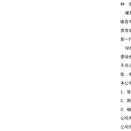
种 
橡塑
吸音
质管
新一
绿色
爱绿
不开
歌，
本公
1、
2、
3、
公司
公司理