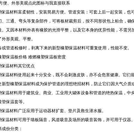
方便、外形美观点此图标与我直接联系
保温材料富柔韧性，安装简易方便。管道安装：可套上后一起安装，也可
门、三通、弯头等复杂部件，可将板材裁剪后，按不同形状包上粘合，确
性。又因本材料外表有橡胶的光滑平整，以及它本身的优异性能，不需另
了外形美观、平整。
备或管道检修时，剥离下来的新型橡塑保温材料可重复使用，性能不变。
橡塑保温板价格 难燃橡塑保温板密度
保温材料其它优点
保温材料使用起来十分安全，既不会刺激皮肤，亦不会危害健康。它们能
使新型橡塑保温材料成为保护管道的理想绝招材料，防止它们因大气介质
保温材料用于建筑业、商业、工业用大罐体设备和管道的绝热保温，中央
接管保温套等。
保温材料广泛应用于运动器材扩套、垫片及救生潜水服。
保温材料可用于墙板隔音，风道吸音及场所的吸音装饰，并可用于仪器
料成份分类：