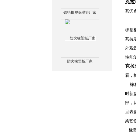
克拉
其优
铝箔橡塑保温管厂家
橡塑
其抗
外观
性能
防火橡塑板厂家
克拉
看，
橡塑
时新
部，
旦表
柔韧
橡塑