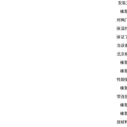
安装
橡塑
对阀
保温
保证
当设
北京
橡塑
橡塑
性能
橡塑
管连
橡塑
橡塑
按材