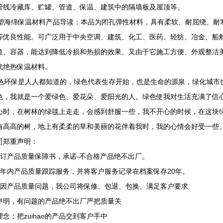
管线冷藏库、贮罐、管道、保温、建筑中的隔墙板及屋顶等。
海绵保温材料产品导读：本品为闭孔弹性材料，具有柔软、耐屈绕、耐
等优良性能。可广泛用于中央空调、建筑、化工、医药、轻纺、冶金、船
道、容器，能达到降低冷损和热损的效果。又由于它施工方便、外观整洁
代绝热保温材料。
环保是人人都知道的，绿色代表生存开始，也是生命的源泉，绿化城市
色，我就是一个爱绿色、爱花朵、爱阳光的人。绿色使我对生活充满了信
心时，在树林的绿毯上走走，会感到舒服一些，我不开心的时候，在这块
有高高的树，地上有柔柔的草和美丽的花伴着我时，我的心情会好受一些
司郑重声明：
签订产品质量保障书，承诺-不合格产品绝不出厂。
两年内产品质量跟踪服务，并将客户服务记录在档案保存20年。
确因产品质量问题，我公司将保修、包退、包换、满足客户要求
声明，有问题的产品绝不出厂严把质量关
念；把zuihao的产品交到客户手中