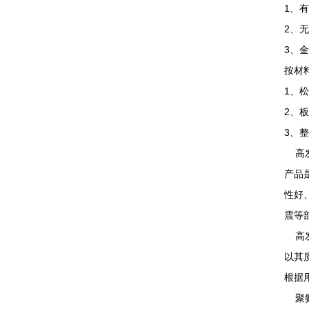
1、
2、
3、
按材
1、
2、
3、
高发
产品
性好
震等
高发
以其
根据
聚氨