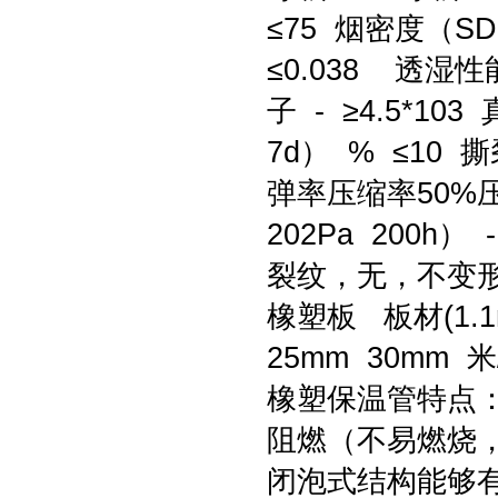
≤75 烟密度（S
≤0.038 透湿性能
子 - ≥4.5*1
7d） % ≤10 撕裂
弹率压缩率50%压
202Pa 200h
裂纹，无，不
橡塑板 板材(1.1
25mm 30mm 米
橡塑保温管特点
阻燃（不易燃烧
闭泡式结构能够