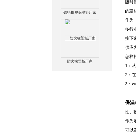
随时
的建
铝箔橡塑保温管厂家
作为
多行
接下
供应
怎样
防火橡塑板厂家
1：
2：
3：
保温
性、
作为
可以