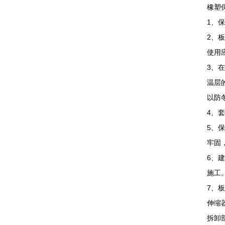
橡塑
1、
2、
使用
3、
温层
以防
4、
5、
牢固
6、
施工
7、
伸缩
拆卸