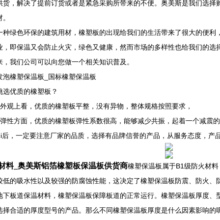
供货，解决了提前订货或者是紧急采购所带来的不便。奥美斯是我们选择
材。
一种绿色环保的建筑用材，橡塑板的出现给我们的生活带来了很大的便利
业，即保温又会防止火灾，绿色又健康，然而市场的多样性也给我们的选
来，我们公司可以向您做一个相关知识普及。
发泡橡塑保温板_国标橡塑保温板
挑选优质的橡塑板？
从外观上看，优质的橡塑板平整，没有异物，整体规格按照要求，
在弹性方面，优质的橡塑板弹性系数很高，能够减少共振，起着一个减震
zui后，一定要注意厂家的品质，选择有品牌信誉的产品，从服务态度，产
材料_奥美斯铝箔橡塑板保温板供货商
橡塑保温板属于B1级防火材
较低的吸水性以及较强的防腐蚀性能，这决定了橡塑保温板防震、防火、
地下板道保温材料，橡塑保温板保障板道的正常运行。橡塑保温板厚度、
选择合适的厚度型号的产品。那么不同橡塑保温板厚度是什么因素影响的