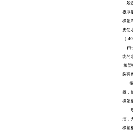
一般
板厚
橡塑
皮使
（-
由于
统的
橡塑
裂强
橡塑
板，
橡塑
现在
洁，
橡塑