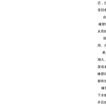
态，
变回
由于
橡塑
从而
我们
用。
奥美
增大
度或
橡塑
都有
橡塑
下水
并且