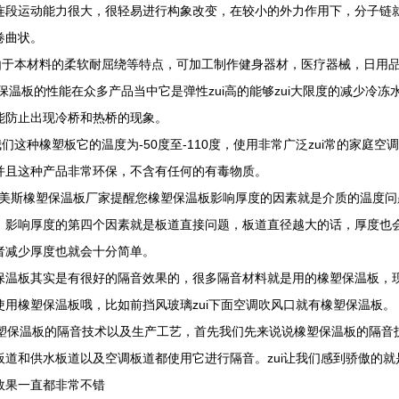
连段运动能力很大，很轻易进行构象改变，在较小的外力作用下，分子链
卷曲状。
本材料的柔软耐屈绕等特点，可加工制作健身器材，医疗器械，日用品
保温板的性能在众多产品当中它是弹性zui高的能够zui大限度的减少冷
能防止出现冷桥和热桥的现象。
这种橡塑板它的温度为-50度至-110度，使用非常广泛zui常的家庭
并且这种产品非常环保，不含有任何的有毒物质。
斯橡塑保温板厂家提醒您橡塑保温板影响厚度的因素就是介质的温度问
。影响厚度的第四个因素就是板道直接问题，板道直径越大的话，厚度也
者减少厚度也就会十分简单。
保温板其实是有很好的隔音效果的，很多隔音材料就是用的橡塑保温板，
使用橡塑保温板哦，比如前挡风玻璃zui下面空调吹风口就有橡塑保温板。
保温板的隔音技术以及生产工艺，首先我们先来说说橡塑保温板的隔音
板道和供水板道以及空调板道都使用它进行隔音。zui让我们感到骄傲的
效果一直都非常不错