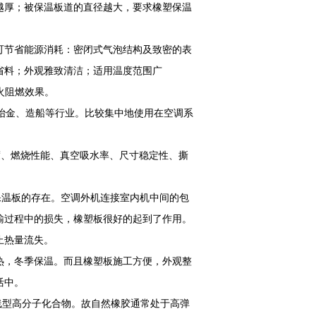
越厚；被保温板道的直径越大，要求橡塑保温
可节省能源消耗：密闭式气泡结构及致密的表
省料；外观雅致清洁；适用温度范围广
火阻燃效果。
冶金、造船等行业。比较集中地使用在空调系
。
密度、燃烧性能、真空吸水率、尺寸稳定性、撕
温板的存在。空调外机连接室内机中间的包
输过程中的损失，橡塑板很好的起到了作用。
止热量流失。
，冬季保温。而且橡塑板施工方便，外观整
活中。
的线型高分子化合物。故自然橡胶通常处于高弹