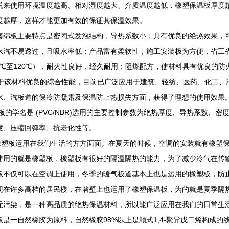
说来使用环境温度越高、相对湿度越大、介质温度越低，橡塑保温板厚度
度越厚，这样才能更加有效的保证其保温效果。
海绵板主要特点是密闭式发泡结构，导热系数小；具有优良的绝热效果，
水汽不易透过，且吸水率低；产品富有柔软性，施工安装极为方便，省工
40℃至120℃），耐火性良好，经久耐用；阻燃配方，使材料具有优良的防
该材料优良的综合性能，目前已广泛应用于建筑、轻纺、医药、化工、
水、汽板道的保冷防凝露及保温防止热损失方面，获得了理想的使用效果
板的学名是 (PVC/NBR)选用的主要控制参数为绝热厚度、导热系数、
度、压缩回弹率、抗老化性等。
板运用在我们生活的方方面面。在夏天的时候，空调的安装就有橡塑保
使用的就是橡塑板，橡塑板有很好的隔温隔热的能力，为了减少冷气在传
板不仅可以在空调上使用，冬季的暖气板道基本上也是运用的橡塑板，防
许多高档的居民楼，在墙壁上也运用了橡塑保温板，为的就是夏季隔热
无污染，是一种高品质的绝热保温材料，所以能广泛应用在我们的日常生
板是一自然橡胶为原料，自然橡胶98%以上是顺式1,4-聚异戊二烯构成