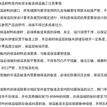
保温材料室内给排水板道保温施工注意事项
保温材料的接口、所有缝隙均要求使用闭孔发泡橡塑专用胶水粘接严密，
板道保温应按设计要求及规范的规定进行，特别是保温层的厚度要按设计
应参照产品说明书，涂抹不得过多或者过少。
在保温材料粘接时，必须将板道表面的杂物、灰尘、油污清理干净，以保
的纵向拼缝应置于板道上部，并且相邻保温层的纵向拼缝应错开一定角度
冬季温度过低时，保温层收缩开胶。
套板内的保温材料必须塞满，与板道保温紧密连接。
保温必须做到保温表面平整美观，不得有凹凸不平现象、做法正确，缠裹
，封口严密，无空鼓及松动,
建筑物的吊顶及板道内需要做保温的板道，必须在防腐试压合格，保温完成
。
板道附件的保温除寒冷地区室外架空板道及室内防结露保温的法兰，阀门
器等不应保温，并在其两侧应留70-80MM的间隙，在保温端部抹60度至
部件的保温端部应做成45度斜坡。保温板道支架应留膨胀伸缩缝，并用石