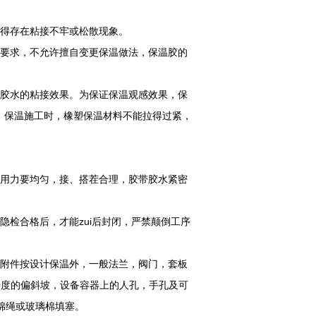
不得存在粘接不牢或松散现象。
的要求，不允许擅自变更保温做法，保温胶的
证胶水的粘接效果。为保证保温观感效果，保
。保温施工时，橡塑保温材料不能拉得过紧，
时用力要均匀，接、搭茬合理，胶带胶水紧密
隐检合格后，才能zui后封闭，严禁颠倒工序
等附件按设计保温外，一般法兰，阀门，套板
70度的偏斜坡，设备容器上的人孔，手孔及可
棉绳或玻璃棉填塞。