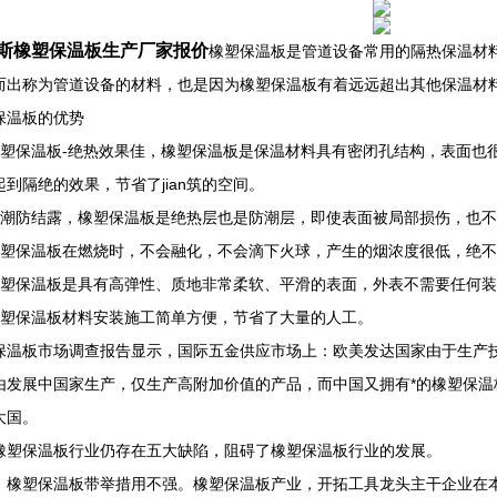
斯橡塑保温板生产厂家报价
橡塑保温板是管道设备常用的隔热保温材
而出称为管道设备的材料，也是因为橡塑保温板有着远远超出其他保温材
保温板的优势
橡塑保温板-绝热效果佳，橡塑保温板是保温材料具有密闭孔结构，表面也
起到隔绝的效果，节省了jian筑的空间。
防潮防结露，橡塑保温板是绝热层也是防潮层，即使表面被局部损伤，也
橡塑保温板在燃烧时，不会融化，不会滴下火球，产生的烟浓度很低，绝
橡塑保温板是具有高弹性、质地非常柔软、平滑的表面，外表不需要任何
橡塑保温板材料安装施工简单方便，节省了大量的人工。
保温板市场调查报告显示，国际五金供应市场上：欧美发达国家由于生产
由发展中国家生产，仅生产高附加价值的产品，而中国又拥有*的橡塑保
大国。
橡塑保温板行业仍存在五大缺陷，阻碍了橡塑保温板行业的发展。
，橡塑保温板带举措用不强。橡塑保温板产业，开拓工具龙头主干企业在