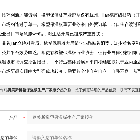
，技巧创新才能偏弱，橡塑保温板产业辨别仅有杭州、jian德市级技巧（开
，市场构造过于单一。橡塑保温板重要业务来自外贸订单，出口依存渡过
企业出口市场急剧wei缩，对生活开展已组成严重要挟；
，品牌jian立绝对滞后。橡塑保温板大局部企业靠贴牌消费，短少着名度
，公共平台效劳匮乏。即使有橡塑保温板行业协会，但行业自律仍较困难
保温板市场调查报告指出，一个行业整体发展水平归根结底取决于业内企业经
格市场要想实现由大到强成功转变，需要各企业自主自立、自强不息，从
你对
奥美斯橡塑保温板生产厂家报价
感兴趣，想了解更详细的产品信息，填写下表直
产品：
您的单位：