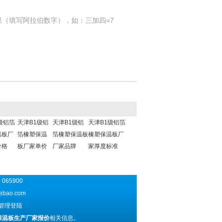
果（填写阿拉伯数字），如：三加四=7
级铝箔
天津B1级铝
天津B1级铝
天津B1级铝箔
温板厂
箔橡塑保温
箔橡塑保温板
橡塑保温板厂
价格
板厂家单价
厂家品牌
家厚度标准
065900
ebao.com
管理登陆
保温板生产厂家报价
相关信息。