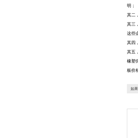
明；
其二
其三
这些
其四
其五
橡塑
板价
如果