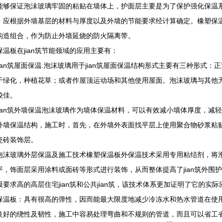
能够保证泡沫玻璃牢固的粘贴在墙体上，护面层主要是为了保护强化保温
，应根据外墙基层的材料与厚度以及外墙的节能要求经计算确定。橡塑保
构造组合，作为防止外墙延烧的防火隔离带。
保温板在jian筑节能领域的应用主要有：
jian筑屋面保温.泡沫玻璃用于jian筑屋面保温结构形式主要有三种形式
于绿化，种植花草；或者作屋顶运动场和其他使用屋面。泡沫玻璃与其他
较佳。
jian筑外墙保温泡沫玻璃作为墙体保温材料，可以有效减小墙体厚度，减轻
外墙保温结构，施工时，首先，在外墙外表面找平层上使用聚合物砂浆粘
瓷砖装饰层。
泡沫玻璃外层保温及施工技术橡塑保温板外保温技术采用专用粘结剂，将
平，饰面层采用涂料或面砖等形式进行装饰，从而整体提高了jian筑外围
级要求高的高层住宅jian筑和公共jian筑，该技术体系更加证明了它的实
保温板：具有很高的弹性，因而能最大限度地减少冷冻水和热水管道在使用
良好的绕性及韧性，施工中容易处理弯曲和不规则的管道，而且可以省工