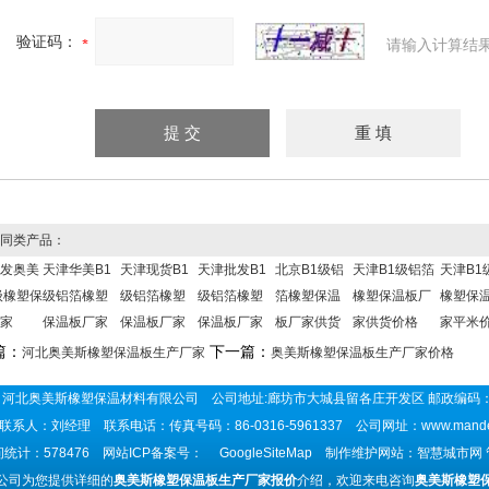
验证码：
请输入计算结
同类产品：
发奥美
天津华美B1
天津现货B1
天津批发B1
北京B1级铝
天津B1级铝箔
天津B1
级橡塑保
级铝箔橡塑
级铝箔橡塑
级铝箔橡塑
箔橡塑保温
橡塑保温板厂
橡塑保
家
保温板厂家
保温板厂家
保温板厂家
板厂家供货
家供货价格
家平米
篇：
下一篇：
河北奥美斯橡塑保温板生产厂家
奥美斯橡塑保温板生产厂家价格
河北奥美斯橡塑保温材料有限公司 公司地址:廊坊市大城县留各庄开发区 邮政编码：
联系人：刘经理 联系电话：传真号码：86-0316-5961337 公司网址：
www.mand
统计：578476 网站ICP备案号：
GoogleSiteMap
制作维护网站：智慧城市网
公司为您提供详细的
奥美斯橡塑保温板生产厂家报价
介绍，欢迎来电咨询
奥美斯橡塑