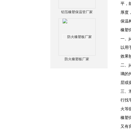
平，
铝箔橡塑保温管厂家
厚度
保温
橡塑
一、
以用
效果
防火橡塑板厂家
二、
璃的
层或
三、
行找
火等
橡塑
又有