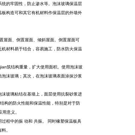
系统的牢固性，防止渗水等。泡沫玻璃保温层
温板构造可和其它有机材料作保温层的外墙外
：正置屋面、倒置屋面、倾斜屋面。倒置屋面可
无机材料易于结合，容易施工，防水防火保温
jian筑结构重量，扩大使用面积。使用泡沫玻
贴泡沫玻璃；其次，在泡沫玻璃表面涂抹沙浆
泡沫玻璃粘结在基墙上，面层使用抗裂砂浆进
护结构的防火性能和保温性能，特别是对于防
际应用意义。
过程中的振 动和 共振。 同时橡塑保温板具
省料。