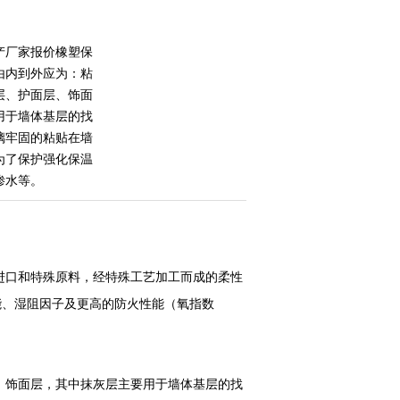
产厂家报价橡塑保
由内到外应为：粘
层、护面层、饰面
用于墙体基层的找
璃牢固的粘贴在墙
为了保护强化保温
渗水等。
进口和特殊原料，经特殊工艺加工而成的柔性
能、湿阻因子及更高的防火性能（氧指数
、饰面层，其中抹灰层主要用于墙体基层的找