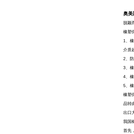
奥美
脱颖
橡塑
1、
介质
2、
3、
4、
5、
橡塑
品转
出口
我国
首先