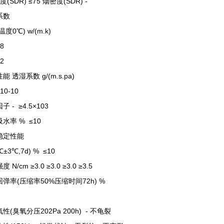
(SDR) ≤75 烟密度(SDR) -
系数
度0℃) w/(m.k)
38
42
能 透湿系数 g/(m.s.pa)
×10-10
 - ≥4.5×103
水率 % ≤10
稳定性能
℃±3℃,7d) % ≤10
 N/cm ≥3.0 ≥3.0 ≥3.0 ≥3.5
弹率(压缩率50%压缩时间72h) %
性(臭氧分压202Pa 200h) - 不龟裂