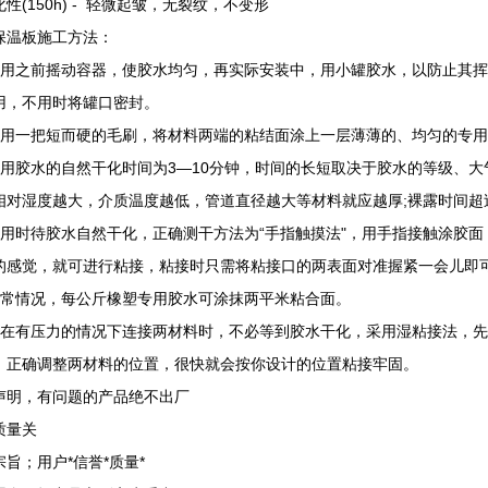
性(150h) - 轻微起皱，无裂纹，不变形
保温板施工方法：
使用之前摇动容器，使胶水均匀，再实际安装中，用小罐胶水，以防止其
用，不用时将罐口密封。
使用一把短而硬的毛刷，将材料两端的粘结面涂上一层薄薄的、均匀的专
专用胶水的自然干化时间为3—10分钟，时间的长短取决于胶水的等级、
相对湿度越大，介质温度越低，管道直径越大等材料就应越厚;裸露时间超
使用时待胶水自然干化，正确测干方法为“手指触摸法"，用手指接触涂胶
的感觉，就可进行粘接，粘接时只需将粘接口的两表面对准握紧一会儿即
通常情况，每公斤橡塑专用胶水可涂抹两平米粘合面。
当在有压力的情况下连接两材料时，不必等到胶水干化，采用湿粘接法，
，正确调整两材料的位置，很快就会按你设计的位置粘接牢固。
声明，有问题的产品绝不出厂
质量关
宗旨；用户*信誉*质量*