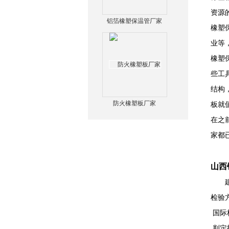
资源
铝箔橡塑保温管厂家
橡塑
业等
橡塑
些工
结构
防火橡塑板厂家
板就
在之
家都
山西
建筑
检验
国际标
判定