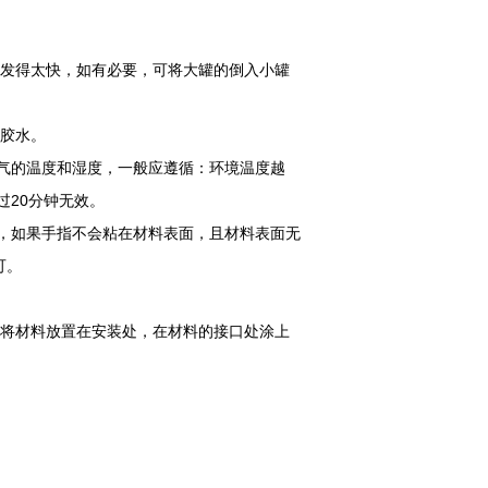
挥发得太快，如有必要，可将大罐的倒入小罐
用胶水。
大气的温度和湿度，一般应遵循：环境温度越
过20分钟无效。
面，如果手指不会粘在材料表面，且材料表面无
可。
先将材料放置在安装处，在材料的接口处涂上