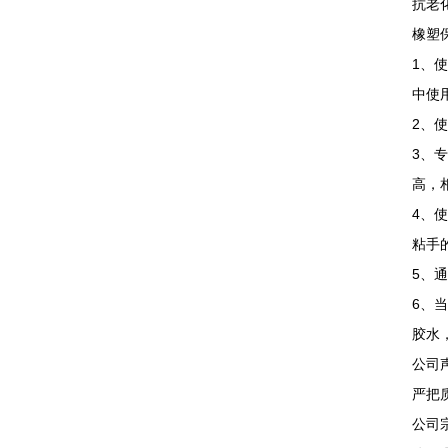
抗老化
橡塑
1、
中使
2、
3、
高，
4、
粘手
5、
6、
胶水
公司
严把
公司