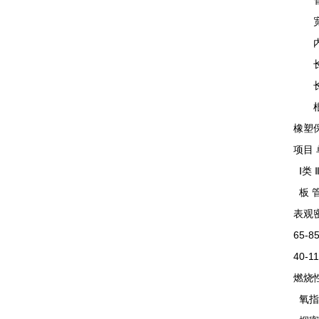
管材：
宽度(
内径
长度
长度：
根据
橡塑
项目 
Ⅰ类 
板 管
表观密
65-8
40-1
燃烧性
氧指数