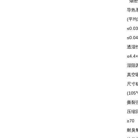
烟密度
导热
(平均温
≤0.0
≤0.0
透湿性
≤4.4
湿阻因子
真空吸
尺寸
(105
撕裂强度
压缩回
≥70
耐臭氧