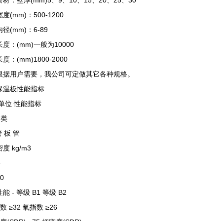
壁厚(mm)5、9、10、15、20、25、30
mm)：500-1200
(mm)：6-89
：(mm)一般为10000
(mm)1800-2000
用户需要，我公司可定做其它各种规格。
保温板性能指标
单位 性能指标
Ⅱ类
 板 管
度 kg/m3
5
10
能 - 等级 B1 等级 B2
 ≥32 氧指数 ≥26