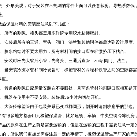
便，外形美观，对于安装在不规则的零件上面可以任意裁剪。导热系数低
壁。
绝热保温材料的安装应注意以下几点：
所有的割隙、接头都需用东洋牌专用胶水粘接密封。
安装后所有的三通、弯头、阀门、法兰和其他附件都需达到设计厚度。
胶水粘结时不要太用力，所有材料间的接口应在轻微挤压下粘合。
安装时应先大管后小管，先弯头、三通后直管，zui后阀门、法兰。
当安装冷冻水管和制冷设备时，橡塑管材的两端和铁管之间的空隙都需
厚度。
管道的割隙口应尽量安装在不显眼处，且两条管材的割隙口应相互错开
机器在使用中不要安装。装好后36小时内切勿开机。
大管径橡塑管由于包装关系已变成椭圆形，剖开时请剖较扁平的那边。
中有很多地方都会用到橡塑保温管，比如建筑、车辆、中央空调冷冻机房
产品的原料在生产之前是需要运输的，但是在运输的过程中需要注意一定
失的，所以我们更加是需要注意一定的事情了，橡塑保温管生产厂家的产