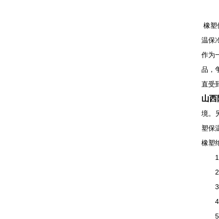
橡塑
温保
作为
品，
直受
山西
境。
塑保
橡塑
1、
2、
3、
4、
5、