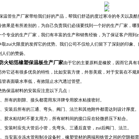
保温管生产厂家带给我们好的产品，帮我们舒适的度过寒冷的冬天以及酷
冷效果是有所差别的，为自己负责我们必须要找到一个好的生产厂家，哪
一个专业的生产厂家，我们有丰富的生产和销售经验，为了保证客户用到z
争取zui大限度的发挥它的优势。我们公司不仅给人们留下了深刻的印象
到人们的赞扬。
防火铝箔橡塑保温板生产厂家
由于它的主要原料是橡胶，因而它具有
另外它还有很多优良的特性，比如安装方便，外形美观，对于安装在不规
温管表面吸水率低，有效阻止水汽透过管壁。
绝热保温材料的安装应注意以下几点：
所有的割隙、接头都需用东洋牌专用胶水粘接密封。
安装后所有的三通、弯头、阀门、法兰和其他附件都需达到设计厚度。
胶水粘结时不要太用力，所有材料间的接口应在轻微挤压下粘合。
安装时应先大管后小管，先弯头、三通后直管，zui后阀门、法兰。
当安装冷冻水管和制冷设备时，橡塑管材的两端和铁管之间的空隙都需