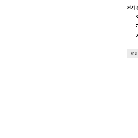
材料
6、
7、
8、
如果