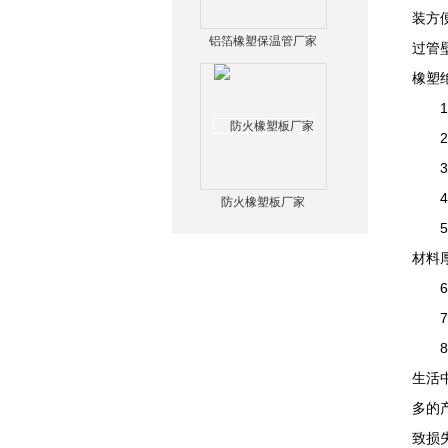
装方
铝箔橡塑保温管厂家
过管
橡塑
1、
2、
3、
4、
防火橡塑板厂家
5、
材料
6、
7、
8、
生活
多的
致损