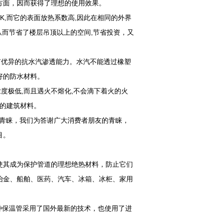
方面，因而获得了理想的使用效果。
K,而它的表面放热系数高,因此在相同的外界
从而节省了楼层吊顶以上的空间,节省投资，又
优异的抗水汽渗透能力。水汽不能透过橡塑
好的防水材料。
极低,而且遇火不熔化,不会滴下着火的火
高的建筑材料。
青睐，我们为答谢广大消费者朋友的青睐，
目。
使其成为保护管道的理想绝热材料，防止它们
冶金、船舶、医药、汽车、冰箱、冰柜、家用
种保温管采用了国外最新的技术，也使用了进