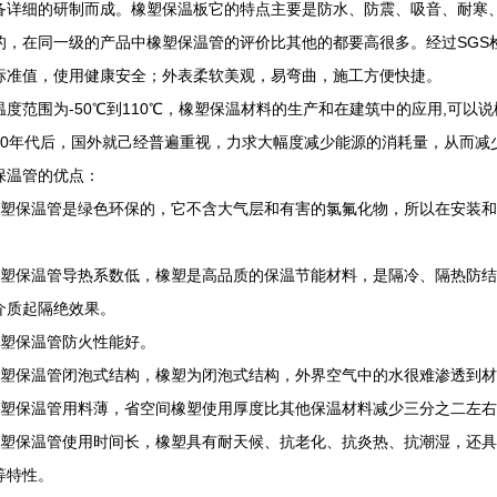
备详细的研制而成。橡塑保温板它的特点主要是防水、防震、吸音、耐寒
的，在同一级的产品中橡塑保温管的评价比其他的都要高很多。经过SGS
标准值，使用健康安全；外表柔软美观，易弯曲，施工方便快捷。
温度范围为-50℃到110℃，橡塑保温材料的生产和在建筑中的应用,可
70年代后，国外就己经普遍重视，力求大幅度减少能源的消耗量，从而减
保温管的优点：
橡塑保温管是绿色环保的，它不含大气层和有害的氯氟化物，所以在安装
橡塑保温管导热系数低，橡塑是高品质的保温节能材料，是隔冷、隔热防
介质起隔绝效果。
橡塑保温管防火性能好。
橡塑保温管闭泡式结构，橡塑为闭泡式结构，外界空气中的水很难渗透到
橡塑保温管用料薄，省空间橡塑使用厚度比其他保温材料减少三分之二左
橡塑保温管使用时间长，橡塑具有耐天候、抗老化、抗炎热、抗潮湿，还具
等特性。