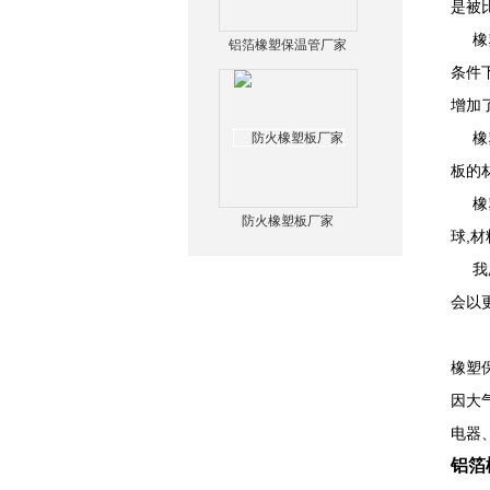
是被
橡塑
铝箔橡塑保温管厂家
条件
增加
橡塑
板的
橡塑
防火橡塑板厂家
球,
我厂
会以
橡塑
因大
电器
铝箔