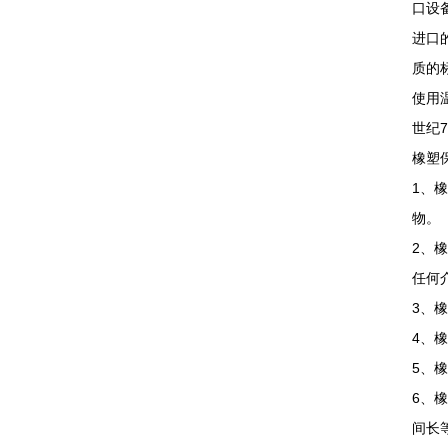
口设
进口
质的
使用
世纪
橡塑
1、
物。
2、
任何
3、
4、
5、
6、
间长