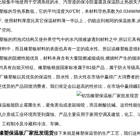
比较集中地使用于空调系统的水、汽管道的保冷防凝露及保温防止热损失
板的导热系数低，它的平均湿度为0℃时，本材料导热系数为0.034W/M
下, 使用材料厚度比其它保温材料薄一半以上，仍能达到相同的保温效果,
了空间。
板的闭泡式结构又使外界空气中的水汽很难渗透到材料之中,所以它具有
材料中，而且橡塑板材料的表面也具有一定的疏水性。所以说橡塑板是很
板的阻燃性能优良，材料本身含有大量阻燃减烟成份,燃烧时产生的烟浓度
材料具有自熄灭特征。橡塑板根据国家标准属于B1级产品，属于防火等级
橡塑板以其优良的保温性，防水性，防火性在市场中赢得广大消费者的
更优异的产品回馈消费者。我们肯定会以超高的性价比，在市场中赢得瞩
保温板能防止霉菌生长，避免害虫或老鼠啮咬，而且耐酸抗碱。这些性能
气介质或工业环境而受到腐蚀。产品主要应用于家用空调及建筑，化工、
、工程制冷及冷藏和冷冻、车辆。
橡塑保温板厂家批发现货
接下来就是橡塑保温管的生产工艺，我们这