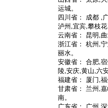
运城。
四川省： 成都 ,广
泸州,宜宾,攀枝花
云南省： 昆明,曲
浙江省： 杭州,宁波
丽水。
安徽省： 合肥,宿
陵,安庆,黄山,六
福建省： 厦门,福
甘肃省： 兰州,嘉
南。
广东省： 广州,深