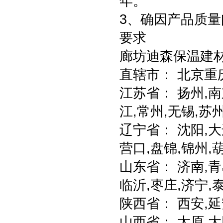
年。
3、确因产品质
要求
廊坊迪森保温建
直辖市： 北京重
江苏省： 扬州,南
江,常州,无锡,苏
辽宁省： 沈阳,大
营口,盘锦,锦州,
山东省： 济南,青
临沂,枣庄,济宁,
陕西省： 西安,延
山西省： 太原,大