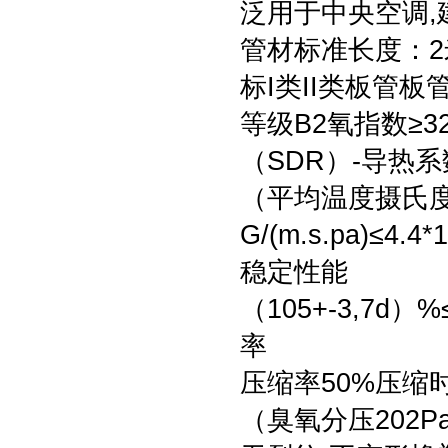
泛用于中央空调,
管材标准长度：2
标I类II类板管板管
等级B2氧指数≥3
（SDR）-导热
（平均温度摄氏度）
G/(m.s.pa)≤4
稳定性能
（105+-3,7d）%
率
压缩率50%压缩时
（臭氧分压202Pa