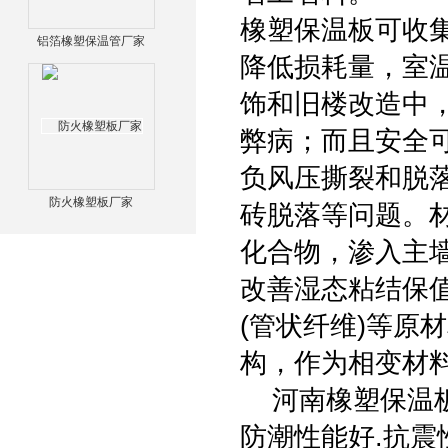
橡塑保温板可收
铝箔橡塑保温管厂家
降低损耗量，室
饰和旧楼改造中
弊病；而且安全
负风压撕裂和脱
防火橡塑板厂家
砖脱落等问题。
化合物，渗入主
改善湿态粘结保
(管状纤维)等原
构，作为相变材
河南橡塑保温板
防潮性能好.抗震