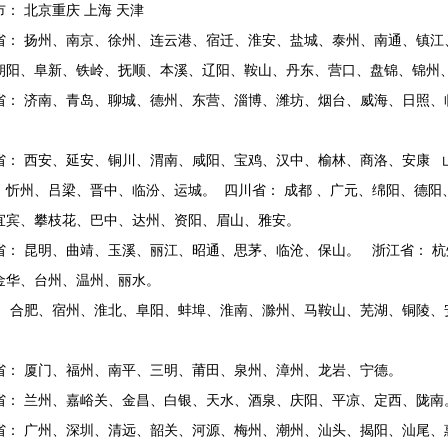
市： 北京重庆 上海 天津
省： 扬州、南京、徐州、连云港、宿迁、淮安、盐城、泰州、南通、镇江
朝阳、阜新、铁岭、抚顺、本溪、辽阳、鞍山、丹东、营口、盘锦、锦
省： 济南、青岛、聊城、德州、东营、淄博、潍坊、烟台、威海、日照、
。
省： 西安、延安、铜川、渭南、咸阳、宝鸡、汉中、榆林、商洛、安康 
、忻州、吕梁、晋中、临汾、运城。 四川省： 成都 、广元、绵阳、德
宜宾、攀枝花、巴中、达州、资阳、眉山、雅安。
省： 昆明、曲靖、玉溪、丽江、昭通、思茅、临沧、保山。 浙江省： 杭
金华、台州、温州、丽水。
： 合肥、宿州、淮北、阜阳、蚌埠、淮南、滁州、马鞍山、芜湖、铜陵、
。
省： 厦门、福州、南平、三明、莆田、泉州、漳州、龙岩、宁德。
省： 兰州、嘉峪关、金昌、白银、天水、酒泉、庆阳、平凉、定西、陇
省： 广州、深圳、清远、韶关、河源、梅州、潮州、汕头、揭阳、汕尾、