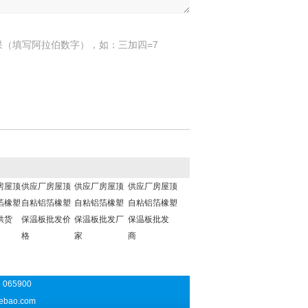
果（填写阿拉伯数字），如：三加四=7
房屋顶
供应厂房屋顶
供应厂房屋顶
供应厂房屋顶
箔橡塑
自粘铝箔橡塑
自粘铝箔橡塑
自粘铝箔橡塑
供货
保温板批发价
保温板批发厂
保温板批发
格
家
商
065900
ebao.com