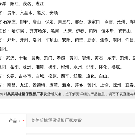
云浮、阳江、茂名、湛江
省： 贵阳、六盘水、遵义、安顺
省 石家庄、邯郸、唐山、保定、秦皇岛、邢台、张家口、承德、沧州、廊
江省： 哈尔滨 、齐齐哈尔、黑河、大庆、伊春、鹤岗、佳木斯、双鸭
省： 郑州、开封、洛阳、平顶山、安阳、鹤壁、新乡、焦作、濮阳、许昌
信阳。
省：武汉、十堰、襄樊、荆门、孝感、黄冈、鄂州、黄石、咸宁、荆州、
益阳、岳阳、株洲、湘潭、衡阳、郴州、永州、邵阳、怀化、娄底。
省：长春、吉林市、白城、松原、四平、辽源、通化、白山。
省： 南昌、九江、景德镇、鹰潭、新余、萍乡、赣州、上饶、抚州、宜
你对
奥美斯橡塑保温板厂家发货
感兴趣，想了解更详细的产品信息，填写下表直接与
产品：