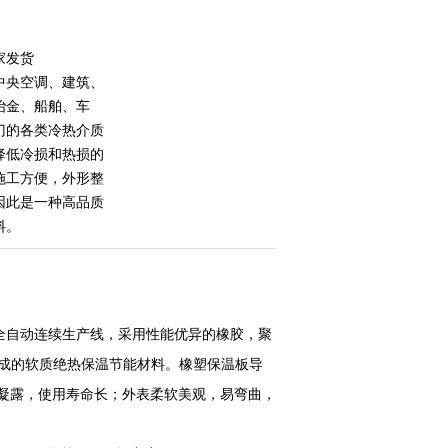
家发货
中央空调、建筑、
冶金、船舶、车
门的各类冷热介质
降低冷损和热损的
施工方便，外形整
因此是一种高品质
料。
全自动连续生产线，采用性能优异的橡胶，聚
而成的软质绝热保温节能材料。橡塑保温板导
凝露，使用寿命长；外表柔软美观，易弯曲，