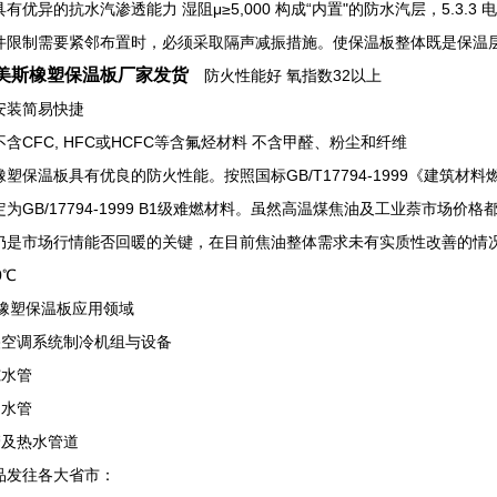
优异的抗水汽渗透能力 湿阻μ≥5,000 构成“内置"的防水汽层，5.3.
件限制需要紧邻布置时，必须采取隔声减振措施。使保温板整体既是保温
美斯橡塑保温板厂家发货
防火性能好 氧指数32以上
装简易快捷
CFC, HFC或HCFC等含氟烃材料 不含甲醛、粉尘和纤维
保温板具有优良的防火性能。按照国标GB/T17794-1999《建筑材
定为GB/17794-1999 B1级难燃材料。虽然高温煤焦油及工业萘市场
仍是市场行情能否回暖的关键，在目前焦油整体需求未有实质性改善的情况
0℃
级橡塑保温板应用领域
中央空调系统制冷机组与设备
冻水管
凝水管
管及热水管道
品发往各大省市：