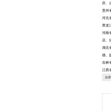
庆、
贵州
河北
黑龙
河南
店、
湖北
德、
吉林
江西
如果