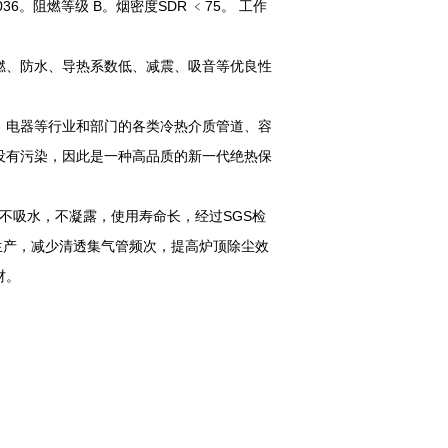
0.036。阻燃等级 B。烟密度SDR ﹤75。 工作
燃、防水、导热系数低、减震、吸音等优良性
、电器等行业和部门的各类冷热介质管道、容
没有污染，因此是一种高品质的新一代绝热保
不吸水，不凝露，使用寿命长，经过SGS检
生产，减少清透集气管频次，提高炉顶除尘效
材。