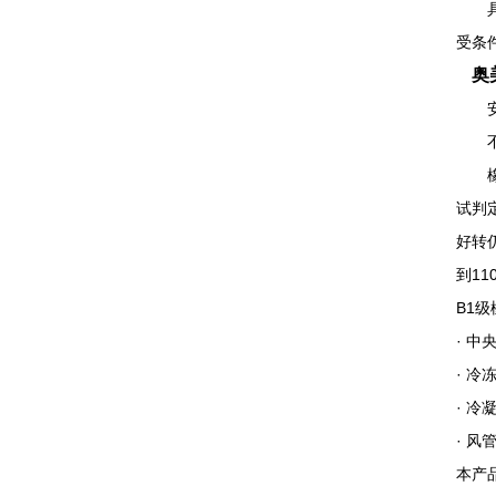
具有
受条
奥
安
不含
橡塑
试判
好转
到11
B1
· 
· 冷
· 冷
· 风
本产