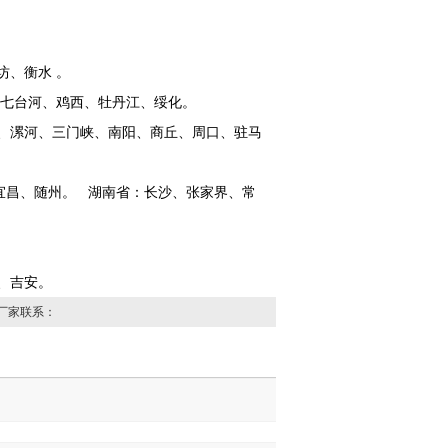
坊、衡水 。
山、七台河、鸡西、牡丹江、绥化。
、漯河、三门峡、南阳、商丘、周口、驻马
宜昌、随州。 湖南省：长沙、张家界、常
春、吉安。
厂家联系：