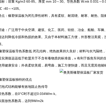
标：容重 Kg/m3 60-85。厚度 mm 10～30。导热系数 W.mk 0.031～
℃ -40～+105。
特点：橡塑保温板为闭孔弹性材料，具有柔软、耐屈绕、耐寒、耐热、阻
用途：广泛用于中央空调、建筑、化工、医药、轻纺、冶金、船舶、车辆
能达到降低冷损和热损的效果。又由于本材料施工方便，外形整洁美观，
料。
级橡塑保温板导热系数低 闭孔结构，绝热效果持久良好；材料与水汽隔绝，
其实测值远远低于欧盟关于不含有毒物质的标准值，v 有利于炼焦车间的
使用健康安全；外表柔软美观，易弯曲，施工方便快捷，而且无需其他辅
级橡塑保温板独特的优点
式结构能够有效地阻止热传导
数，在0°C时不超过0.034W/m·k。
放热系数高，达到9W/m2k