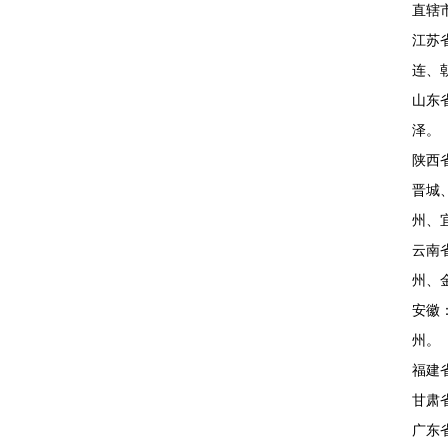
直辖
江苏
连、
山东
泽
陕西
晋城
州、
云南
州、
安徽
州
福建
甘肃
广东