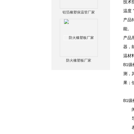
技术指
温度 
铝箔橡塑保温管厂家
产品
能。
产品
器，
温材
防火橡塑板厂家
B1
测，
果；
B1
闭泡
导热系
表面