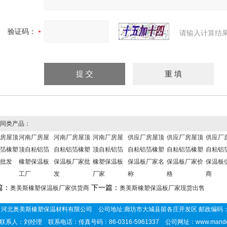
验证码：
请输入计算结
同类产品：
房屋顶
河南厂房屋
河南厂房屋顶
河南厂房屋
供应厂房屋顶
供应厂房屋顶
供应厂
箔橡塑
顶自粘铝箔
自粘铝箔橡塑
顶自粘铝箔
自粘铝箔橡塑
自粘铝箔橡塑
自粘铝
批发
橡塑保温板
保温板厂家批
橡塑保温板
保温板厂家名
保温板厂家价
保温板
工厂
发
厂家
称
格
商
篇：
下一篇：
奥美斯橡塑保温板厂家供货商
奥美斯橡塑保温板厂家现货出售
河北奥美斯橡塑保温材料有限公司 公司地址:廊坊市大城县留各庄开发区 邮政编码：
联系人：刘经理 联系电话：传真号码：86-0316-5961337 公司网址：
www.mand