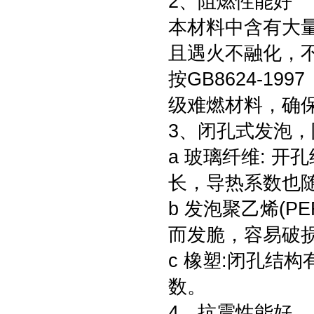
2、阻燃性能好
本材料中含有大
且遇火不融化，
按GB8624-1
级难燃材料，确
3、闭孔式发泡
a 玻璃纤维: 
长，导热系数也
b 发泡聚乙烯(P
而发脆，容易破
c 橡塑:闭孔结
数。
4、抗震性能好