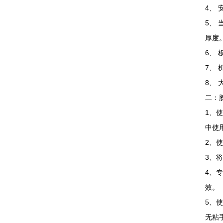
4、
5、
厚度
6、
7、
8、
二：
1、
中使
2、
3、
4、
效。
5、
无粘