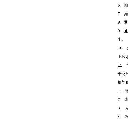
6、
7、
8、
9、
出。
10
上胶
11
干化
橡塑
1、
2、
3、
4、