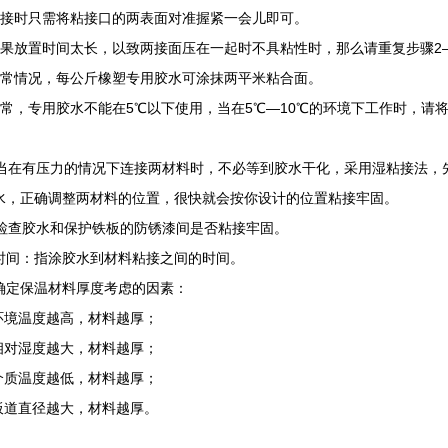
粘接时只需将粘接口的两表面对准握紧一会儿即可。
如果放置时间太长，以致两接面压在一起时不具粘性时，那么请重复步骤2
通常情况，每公斤橡塑专用胶水可涂抹两平米粘合面。
通常，专用胶水不能在5℃以下使用，当在5℃—10℃的环境下工作时，请将
、当在有压力的情况下连接两材料时，不必等到胶水干化，采用湿粘接法，
水，正确调整两材料的位置，很快就会按你设计的位置粘接牢固。
、检查胶水和保护铁板的防锈漆间是否粘接牢固。
时间：指涂胶水到材料粘接之间的时间。
确定保温材料厚度考虑的因素：
 环境温度越高，材料越厚；
 相对湿度越大，材料越厚；
 介质温度越低，材料越厚；
 板道直径越大，材料越厚。