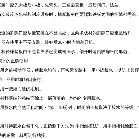
 安装时应先大板后小板，先弯头、三通后直板，最后阀门、法兰。
 当安装冷冻水板和制冷设备时，橡塑板材的两端和铁板之间的空隙都需涂
。
 板道的割隙口应尽量安装在不显眼处，且两条板材的割隙口应相互错开。
 机器在使用中不要安装。装好后36小时内切勿开机。
 大板径橡塑板由于包装关系已变成椭圆形，剖开时请剖较扁平的那边。
胶水的正确使用
使用之前摇动容器，使胶水均匀，再实际安装中，用小罐胶水，以防止其挥
用，不用时将罐口密封。
使用一把短而硬的毛刷。
将材料两端的粘结面涂上一层薄薄的、均匀的专用胶水。
专用胶水的自然干化时间﹡为3—10分钟，时间的长短取决于胶水的等级、
使用时待胶水自然干化，正确测干方法为“手指触摸法"，用手指接触涂胶面
手的感觉，就可进行粘接。