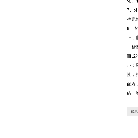
化、
7、
持完
8、
上，
橡塑
而成
小；
性，
配方
纺、
如果