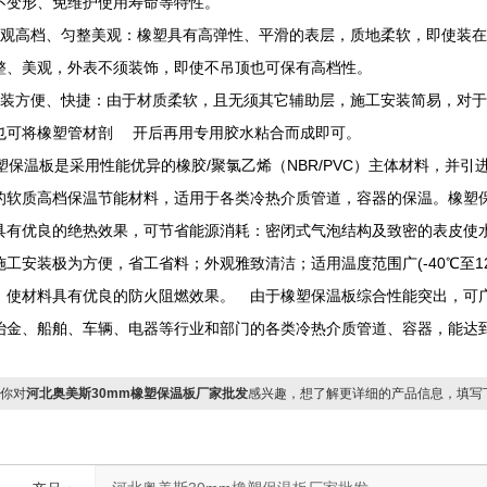
不变形、免维护使用寿命等特性。
外观高档、匀整美观：橡塑具有高弹性、平滑的表层，质地柔软，即使装
整、美观，外表不须装饰，即使不吊顶也可保有高档性。
安装方便、快捷：由于材质柔软，且无须其它辅助层，施工安装简易，对
也可将橡塑管材剖 开后再用专用胶水粘合而成即可。
保温板是采用性能优异的橡胶/聚氯乙烯（NBR/PVC）主体材料，并
的软质高档保温节能材料，适用于各类冷热介质管道，容器的保温。橡塑
具有优良的绝热效果，可节省能源消耗：密闭式气泡结构及致密的表皮使
施工安装极为方便，省工省料；外观雅致清洁；适用温度范围广(-40℃至1
，使材料具有优良的防火阻燃效果。 由于橡塑保温板综合性能突出，可
冶金、船舶、车辆、电器等行业和部门的各类冷热介质管道、容器，能达
你对
河北奥美斯30mm橡塑保温板厂家批发
感兴趣，想了解更详细的产品信息，填写