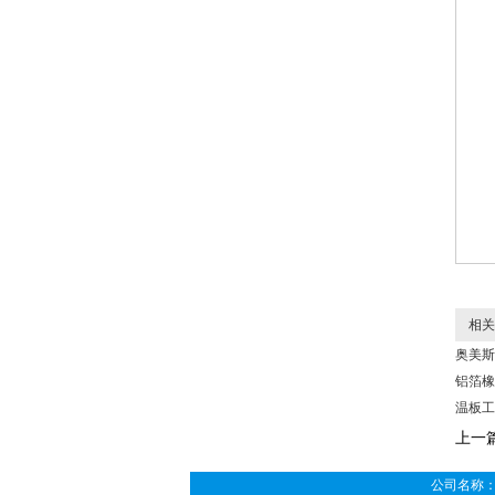
相关
奥美斯
铝箔橡
温板工
上一
公司名称：