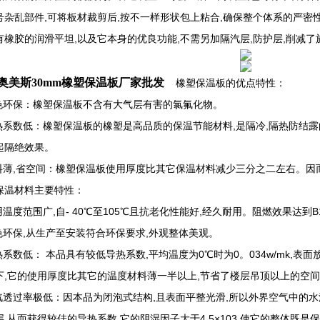
号杂乱部件,可将板材裁剪后,按不一样形状包上粘合,确保整个体系的严密
有橡胶的润滑平坦,以及它本身的优良功能,不需另加隔汽层,防护层,削减了
奥美斯30mm橡塑保温板厂家批发
橡塑保温板的优点特性：
绿色环保：橡塑保温板不含有大气层有害的氯氟化物。
导热系数低：橡塑保温板的橡塑是高品质的保温节能材料,是隔冷,隔热防结
起隔绝效果。
用料薄,省空间：橡塑保温板使用厚度比其它保温材料减少三分之二左右。因
保温材料主要特性：
用温度范围广,自- 40℃至105℃且抗老化性能好,经久耐用。阻燃效果达到
绿色环保,从生产至安装符合环保要求,外观整体美观。
热系数低： 本品具有较低导热系数,平均温度为0℃时为0。034w/mk,表面放
下,它的使用厚度比其它的温度材料薄一半以上,节省了楼层吊顶以上的空间
水汽透过率极低：因本品为闭泡式结构,且表面平整光滑,所以外界空气中的
层,从而获得较佳的导热系数,它的阴湿因子大于4.5×103,使它的整体既