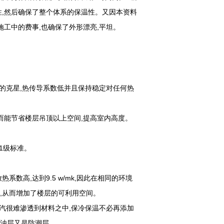
性,然后确保了整个体系的保温性。又因本资料
施工中的费事,也确保了外形漂亮,平坦。
露的克星,热传导系数低并且保持稳定对任何热
而能节省楼层吊顶以上空间,提高室内高度。
B1级标准。
热系数高,达到9.5 w/mk,因此在相同的环境
,从而增加了楼层的可利用空间。
水汽很难渗透到材料之中,保冷保温不必再添加
是保浊层又是防潮层。