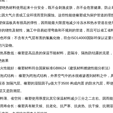
性能：
绝热材料使用起来十分安全，既不会刺激皮肤，亦不会危害健康。防止
止因大气介质或工业环境而受到腐蚀。这些性能使橡塑成为保护管道的理想
保温板具有很高的弹性，因而能最大限度地减少冷冻水和热水管道在使
好的绕性及韧性，施工中容易处理弯曲和不规则的管道，而且可以省工省
绿色环保：不含有大气层有害的氯氟化物，符合ISO14000国际环保认证
的污染物。
导热系数低：橡塑是高品质的保温节能材料，是隔冷、隔热防结露的克星
绝效果
防火性能好：橡塑材料符合国家标准GB8624《建筑材料燃烧性能分析法》 经
闭泡式结构： 橡塑为闭泡式结构，外界空气中的水很难渗透到材料之中，
再添 加隔汽层。橡塑的湿阻因子μ值大于3500 构成内置 的防水汽层，
温层又是防潮层。
用料薄、省空间：橡塑使用厚度比其它保温材料减少三分之二左右。因而
使用寿命长：橡塑具有耐天候、抗老化、抗严寒、抗炎热、抗干燥、抗潮