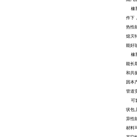
橡塑
件下
热性
熄灭
能好
橡塑
能长
和共
因本
管道
可套
状包
异性
材料