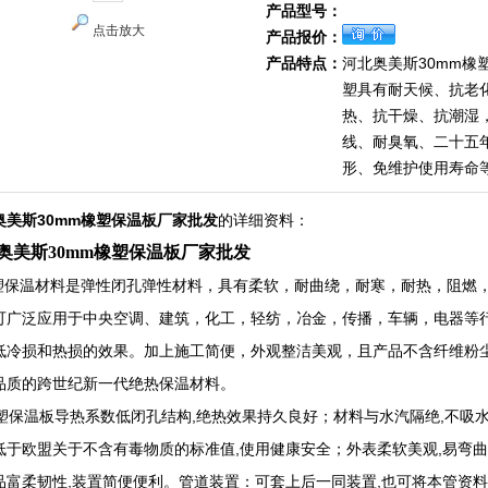
产品型号：
点击放大
产品报价：
产品特点：
河北奥美斯30mm橡
塑具有耐天候、抗老
热、抗干燥、抗潮湿
线、耐臭氧、二十五
形、免维护使用寿命
奥美斯30mm橡塑保温板厂家批发
的详细资料：
奥美斯30mm橡塑保温板厂家批发
保温材料是弹性闭孔弹性材料，具有柔软，耐曲绕，耐寒，耐热，阻燃，
可广泛应用于中央空调、建筑，化工，轻纺，冶金，传播，车辆，电器等
低冷损和热损的效果。加上施工简便，外观整洁美观，且产品不含纤维粉
品质的跨世纪新一代绝热保温材料。
保温板导热系数低闭孔结构,绝热效果持久良好；材料与水汽隔绝,不吸水,不
低于欧盟关于不含有毒物质的标准值,使用健康安全；外表柔软美观,易弯曲
品富柔韧性,装置简便便利。管道装置：可套上后一同装置,也可将本管资料