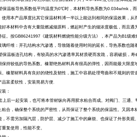
保温板导热系数低平均温度为0℃时，本材料导热系数为0.034w/mk
，使用本产品厚度比其它保温材料溥一半以上能达到相同的保温效果，从
能好本材料中含有大量阻燃减烟原料，燃起时产生的烟浓度极低，而且遇
特征。按GB86241997《建筑材料燃烧性能分级方法》，本产品为B1
玻璃纤维：开孔结构水汽渗透，导致随着使用时间的延长，导热系数也随
保温板连孔结构，有较高的水汽渗透率其材质硬而发跪，容易破损，寿
期保持较低的导热系数。橡塑绝热材料具有很高的弹性，因而能最大限度
振。橡塑材料具有良好的绕性及韧性，施工中容易处理弯曲和不规则的管
产品富柔软性，安装简易方便.
安装：
上后一起安装，也可将本管材纵向再用胶水粘合而成。对阀门、三通、
上粘合，确保整个系统的严密性，从而保证了整个系统的保温性。又因本
能，不需另加隔汽层，防护层、减少了施工中的麻烦、也保证了外形美观
可重复使用，性能不变。