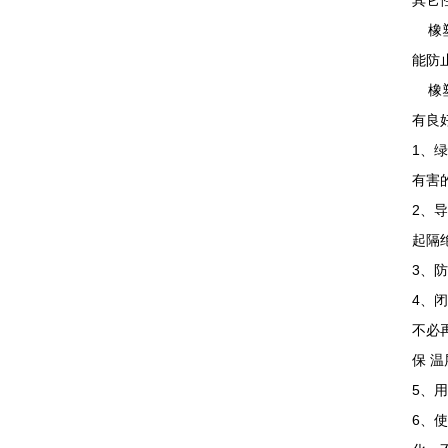
其它
橡塑
能防
橡塑
有良
1、
有害
2、
起隔
3、
4、
不必
保 
5、
6、