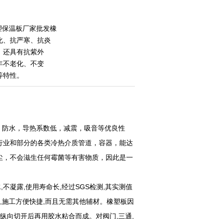
塑保温板厂家批发橡
化、抗严寒、抗炎
，还具有抗紫外
年不老化、不变
等特性。
防水，导热系数低，减震，吸音等优良性
行业和部分的各类冷热介质管道，容器，能达
尘，不会滋生任何霉菌等有害物质，因此是一
凝露,使用寿命长,经过SGS检测,其实测值
,施工方便快捷,而且无需其他辅材。橡塑板因
纵向切开后再用胶水粘合而成。对阀门,三通,