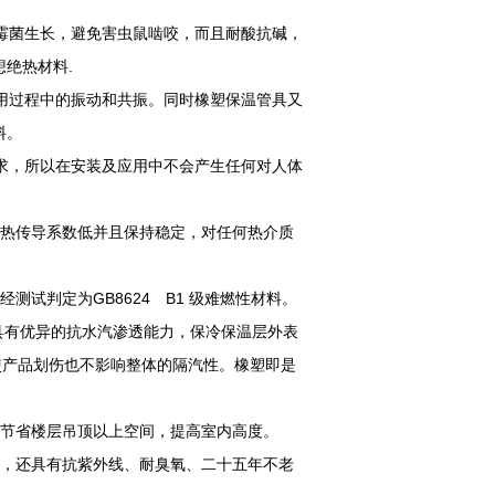
霉菌生长，避免害虫鼠啮咬，而且耐酸抗碱，
绝热材料.
用过程中的振动和共振。同时橡塑保温管具又
料。
要求，所以在安装及应用中不会产生任何对人体
，热传导系数低并且保持稳定，对任何热介质
测试判定为GB8624 B1 级难燃性材料。
具有优异的抗水汽渗透能力，保冷保温层外表
即使产品划伤也不影响整体的隔汽性。橡塑即是
能节省楼层吊顶以上空间，提高室内高度。
湿，还具有抗紫外线、耐臭氧、二十五年不老