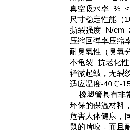
真空吸水率 % ≤
尺寸稳定性能（105
撕裂强度 N/cm ≥3
压缩回弹率压缩率5
耐臭氧性（臭氧分压
不龟裂 抗老化性（
轻微起皱，无裂
适应温度-40℃-1
橡塑管具有非常
环保的保温材料
危害人体健康，
鼠的啃咬，而且