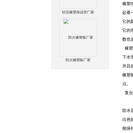
橡塑
铝箔橡塑保温管厂家
起看
它的
它的
数也
橡塑
下水
防火橡塑板厂家
并且
橡塑
点。
复合
防水
出色
能保