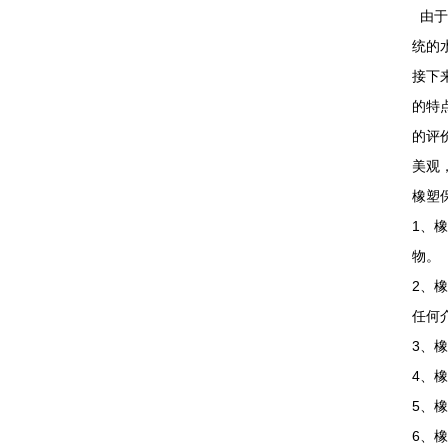
由于
统的
接下
的特
的评
美观
橡塑
1、
物。
2、
任何
3、
4、
5、
6、