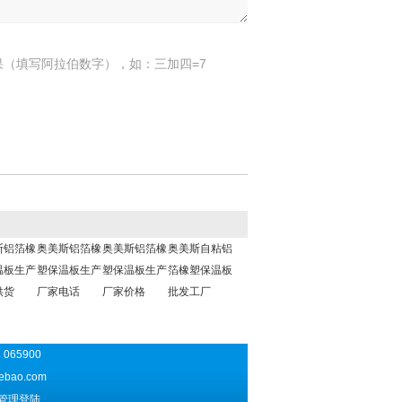
果（填写阿拉伯数字），如：三加四=7
斯铝箔橡
奥美斯铝箔橡
奥美斯铝箔橡
奥美斯自粘铝
温板生产
塑保温板生产
塑保温板生产
箔橡塑保温板
供货
厂家电话
厂家价格
批发工厂
065900
ebao.com
管理登陆