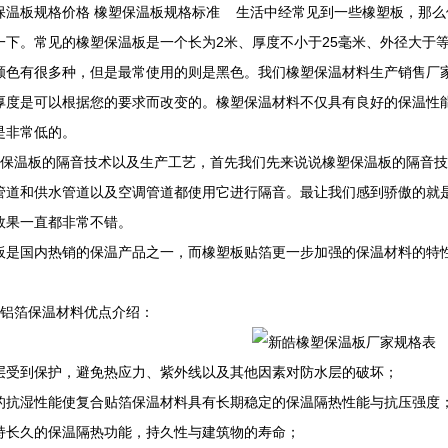
保温板规格价格 橡塑保温板规格标准 生活中经常见到一些橡塑板，那
一下。常见的橡塑保温板是一个长为2米、厚度不小于25毫米、外径大于等于
颜色有很多种，但是最常使用的则是黑色。我们橡塑保温材料生产销售厂
厚度是可以根据您的要求而改变的。橡塑保温材料不仅具有良好的保温性
是非常低的。
保温板的隔音技术以及生产工艺，首先我们先来说说橡塑保温板的隔音技
管道和供水管道以及空调管道都使用它进行隔音。最让我们感到骄傲的就
效果一直都非常不错。
板是国内热销的保温产品之一，而橡塑板贴箔更一步加强的保温材料的特
铝箔保温材料优点介绍：
层受到保护，避免热应力、紫外线以及其他因素对防水层的破坏；
的抗湿性能使复合贴箔保温材料具有长期稳定的保温隔热性能与抗压强度
持长久的保温隔热功能，持久性与建筑物的寿命；