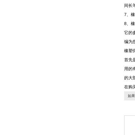
间长
7、
8、
它的
编为
橡塑
首先
用的
的大
在购
如果