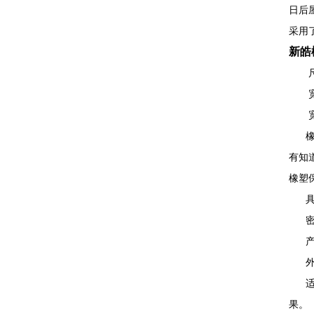
日后
采用
新皓
尺寸
宽1
宽1
橡塑
有知
橡塑
具有
密闭
产品
外观
适用
果。