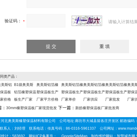
验证码：
请输入计算结
同类产品：
奥美斯铝
B1级奥美斯
奥美斯铝箔橡
奥美斯铝箔橡
奥美斯铝箔橡
奥美斯铝箔橡
奥美
保温板
铝箔橡塑保温
塑保温板生产
塑保温板生产
塑保温板生产
塑保温板生产
塑保
家价格
板生产厂家
厂家平方价格
厂家单价
厂家供应
厂家批发
厂家
篇：
下一篇：
30mm橡塑保温板厂家现货批发
新皓橡塑保温板厂家批发商
河北奥美斯橡塑保温材料有限公司 公司地址:廊坊市大城县留各庄开发区 邮政编码：
联系人：刘经理 联系电话：传真号码：86-0316-5961337 公司网址：
www.mand
统计：583692 网站ICP备案号：
GoogleSiteMap
制作维护网站：智慧城市网