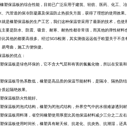
橡塑保温板的综合性能，目前已广泛应用于建筑、轻纺、医药、化工、冶
水、汽管道的保冷防凝露及保温防止热损失方面，获得了理想的使用效果
来就是橡塑保温板的生产工艺，我们这种保温管采用了最新的技术，也使
点主要是防水、防震、吸音、耐寒、耐热性都非常强，而其他的弹性材料
价比其他的都要高很多。经过SGS检测，其实测值远远低于欧盟关于不含
，易弯曲，施工方便快捷。
保温板的优点：
橡塑保温板是绿色环保的，它不含大气层和有害的氯氟化物，所以在安装
橡塑保温板导热系数低，橡塑是高品质的保温节能材料，是隔冷、隔热防
介质起隔绝效果。
橡塑保温板防火性能好。
橡塑保温板闭泡式结构，橡塑为闭泡式结构，外界空气中的水很难渗透到
橡塑保温板用料薄，省空间橡塑使用厚度比其他保温材料减少三分之二左
橡塑保温板使用时间长，橡塑具有耐天候、抗老化、抗炎热、抗潮湿，还具