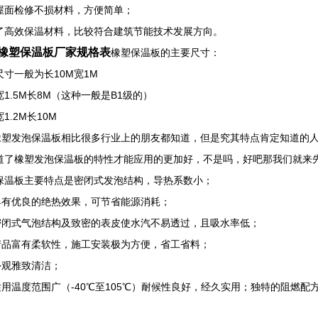
屋面检修不损材料，方便简单；
了高效保温材料，比较符合建筑节能技术发展方向。
橡塑保温板厂家规格表
橡塑保温板的主要尺寸：
一般为长10M宽1M
.5M长8M（这种一般是B1级的）
.2M长10M
发泡保温板相比很多行业上的朋友都知道，但是究其特点肯定知道的人
道了橡塑发泡保温板的特性才能应用的更加好，不是吗，好吧那我们就来
保温板主要特点是密闭式发泡结构，导热系数小；
优良的绝热效果，可节省能源消耗；
式气泡结构及致密的表皮使水汽不易透过，且吸水率低；
富有柔软性，施工安装极为方便，省工省料；
雅致清洁；
温度范围广（-40℃至105℃）耐候性良好，经久实用；独特的阻燃配