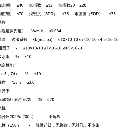
数 ≥40 氧指数 ≥32 氧指数28 ≥28
度 ≤70 烟密度（SDR） ≤75 烟密度（SDR） -≤75
系数
温度摄氏度） W/m.k ≤0.034
能 透湿系数 G/(m.s.pa) ≤10×10-10 ≤7×10-10 ≤4.5×10-10
子 - ≤10×10-10 ≤7×10-10 ≤4.5×10-10
吸水率 % ≤10
稳定性能
5+-3，7d） % ≤10
度 N/cm ≥3.0
回弹率
50%压缩时间72h % ≤70
氧性
分压202Pa 200h） - 不龟裂
化性（150h） - 轻微起皱，无裂纹，无针孔，不变形