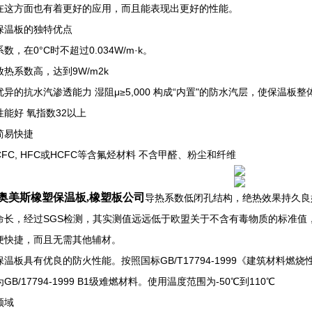
在这方面也有着更好的应用，而且能表现出更好的性能。
保温板的独特优点
数，在0°C时不超过0.034W/m·k。
热系数高，达到9W/m2k
优异的抗水汽渗透能力 湿阻μ≥5,000 构成“内置"的防水汽层，使保温
性能好 氧指数32以上
简易快捷
FC, HFC或HCFC等含氟烃材料 不含甲醛、粉尘和纤维
奥美斯橡塑保温板,橡塑板公司
导热系数低闭孔结构，绝热效果持久良
命长，经过SGS检测，其实测值远远低于欧盟关于不含有毒物质的标准值
便快捷，而且无需其他辅材。
保温板具有优良的防火性能。按照国标GB/T17794-1999《建筑材料
GB/17794-1999 B1级难燃材料。使用温度范围为-50℃到110℃
领域