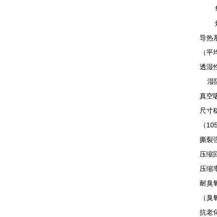
氧指
烟密
导热
（平均
透湿性
湿阻因
真空
尺寸
（10
撕裂强
压缩
压缩率
耐臭
（臭氧
抗老