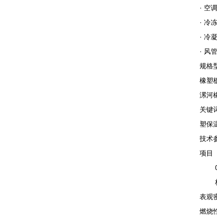
· 
· 冷
· 冷
· 
规格
橡塑板
漯河
关键
塑保
技术
项目
0级
板
表观密
燃烧