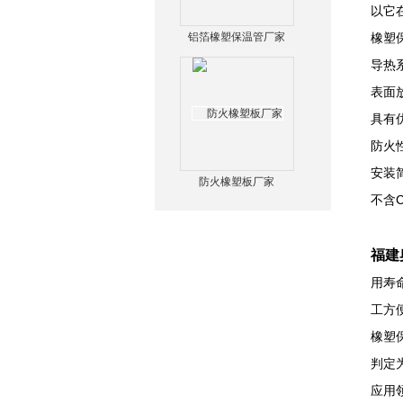
以它
铝箔橡塑保温管厂家
橡塑
导热系
表面放
具有
防火
安装
防火橡塑板厂家
不含C
福建
用寿
工方
橡塑
判定为
应用