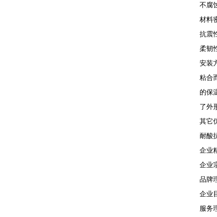
不腐
材料
抗震
柔韧
安装
粘合
的保
了外
其它
耐酸
企业
企业
品牌
企业
服务