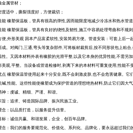
蚀金属管材；
密度适中，撕裂强度好，方便裁切；
性能 橡塑保温板，管具有很高的弹性,因而能限度地减少冷冻水和热水管
性能 橡塑保温板，管具有良好的绕性及韧性,施工中容易处理弯曲和不规则
方便,外形美观 因本产品富柔软性,安装简易方便。管道安装：可套上后一
而成。对阀门,三通,弯头等复杂部件,可将板材裁剪后,按不同形状包上粘合
温性。又因本材料外表有橡胶的光滑平整,以及它本身的优异性能,不需另加
形美观,平整。当设备或管道检修时,剥离下来的本材料可重复使用,性能不
优点 橡塑保温管使用起来十分安全,既不会刺激皮肤,也不会危害健康。它
抗碱,性能。这些性能使橡塑成为保护管道的理想绝热材料,防止它们因大
精神：虔诚、精细、严谨、和谐。
宗旨：追求、铸造国际品牌、振兴民族工业。
理念：以品质打造，以服务提升信誉。
目标：诚信共赢、和谐发展，企业，创百年品牌。
理念：我们的服务要规范化、价值化、系列化、品牌化，要永远超过我们