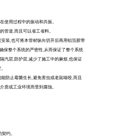
道在使用过程中的振动和共振。
的管道,而且可以省工省料。
起安装,也可将本管材纵向切开后再用铝箔胶带
,确保整个系统的严密性,从而保证了整个系统
隔汽层,防护层,减少了施工中的麻烦,也保证
变。
们能防止霉菌生长,避免害虫或老鼠啮咬,而且
气介质或工业环境而受到腐蚀。
的契约。