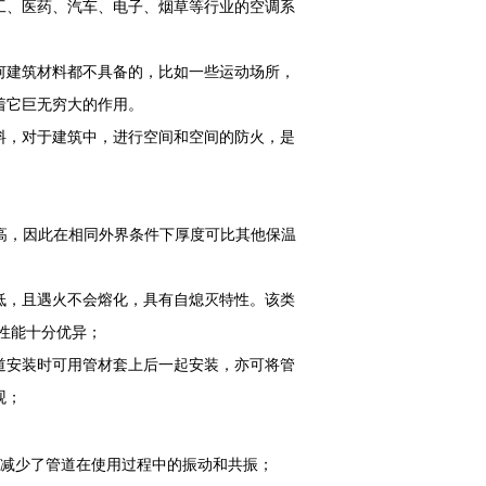
工、医药、汽车、电子、烟草等行业的空调系
何建筑材料都不具备的，比如一些运动场所，
着它巨无穷大的作用。
料，对于建筑中，进行空间和空间的防火，是
较高，因此在相同外界条件下厚度可比其他保温
低，且遇火不会熔化，具有自熄灭特性。该类
性能十分优异；
道安装时可用管材套上后一起安装，亦可将管
观；
减少了管道在使用过程中的振动和共振；