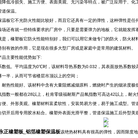
能降低冷损失、施工方便、表面美观、无污染等特点，被广泛应用于、化
管道保温。
保温板它不光防火性能比较好，而且它还具有一定的弹性，这种弹性是任
操场还有就一些特殊要求的厂房中，只要是需要弹力的地板，它就能发挥
就是，橡塑板它防火性能特别好，我们可以用它来做专门的防火，防火材
特别有效的作用，它是现在很多大型厂房或是家庭中是常用的建筑材料。
产品主要性能优势如下:
系数低。平均温度为0℃时，该材料导热系数为0.032，其表面放热系数
薄一半，从而可节省楼层吊顶以上的空间；
、耐热性能好。该材料中含有大量阻燃减烟原料，燃烧时产生的烟浓度极
氧指数一般都在28以上，杜肯零级福耐斯产品氧指数可高达42以上，耐火
方便、外形美观。橡塑材料富柔软性，安装简易方便，易于施工成型。管
向切开后用专用胶水粘合。橡塑外表面光滑平整，管道保温施工后外型美
永正橡塑板_铝箔橡塑保温板
该绝热材料具有很高的弹性，因而限度地