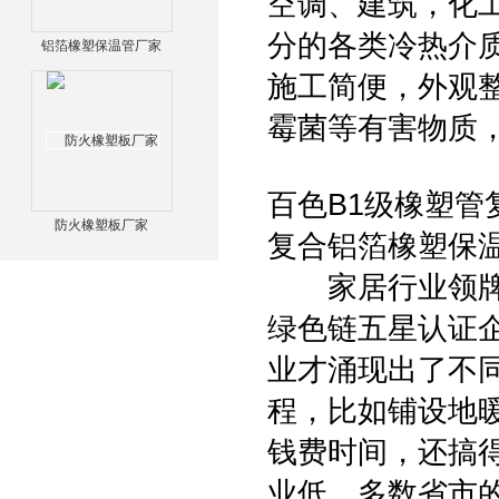
空调、建筑，化
分的各类冷热介
铝箔橡塑保温管厂家
施工简便，外观
霉菌等有害物质
百色B1级橡塑管
防火橡塑板厂家
复合铝箔橡塑保
家居行业领牌全
绿色链五星认证
业才涌现出了不
程，比如铺设地
钱费时间，还搞
业低，多数省市