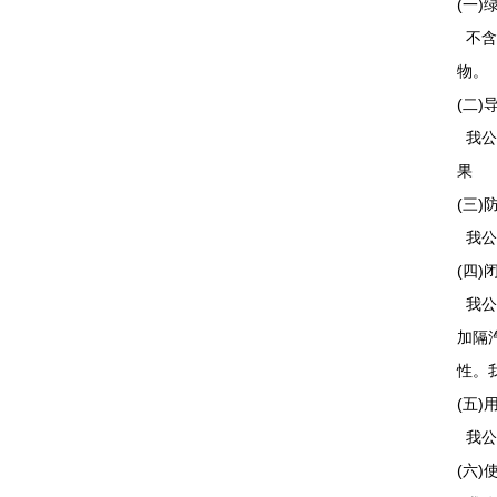
(一)
不含
物。
(二)
我公
果
(三)
我公
(四)
我公
加隔
性。
(五
我公
(六)