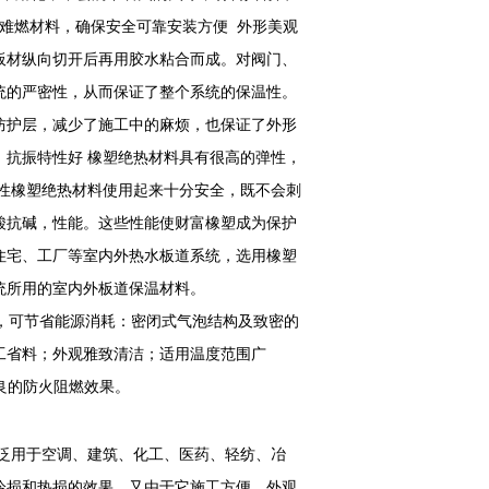
1级难燃材料，确保安全可靠安装方便 外形美观
板材纵向切开后再用胶水粘合而成。对阀门、
统的严密性，从而保证了整个系统的保温性。
防护层，减少了施工中的麻烦，也保证了外形
抗振特性好 橡塑绝热材料具有很高的弹性，
特性橡塑绝热材料使用起来十分安全，既不会刺
酸抗碱，性能。这些性能使财富橡塑成为保护
住宅、工厂等室内外热水板道系统，选用橡塑
统所用的室内外板道保温材料。
，可节省能源消耗：密闭式气泡结构及致密的
工省料；外观雅致清洁；适用温度范围广
优良的防火阻燃效果。
泛用于空调、建筑、化工、医药、轻纺、冶
冷损和热损的效果。又由于它施工方便、外观