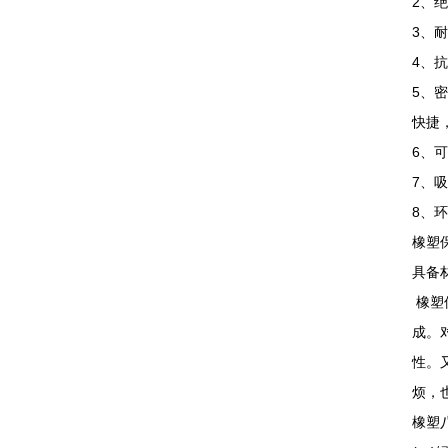
2、
3、
4、
5、
快捷
6、
7、
8、
橡塑
具备
橡塑
成。
性。
烦，
橡塑