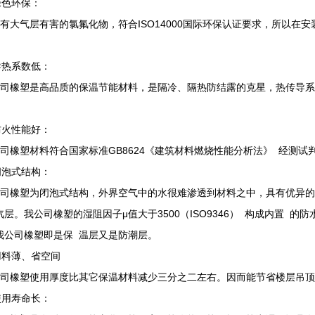
绿色环保：
有大气层有害的氯氟化物，符合ISO14000国际环保认证要求，所以在
导热系数低：
司橡塑是高品质的保温节能材料，是隔冷、隔热防结露的克星，热传导系
防火性能好：
司橡塑材料符合国家标准GB8624《建筑材料燃烧性能分析法》 经测试判定
闭泡式结构：
司橡塑为闭泡式结构，外界空气中的水很难渗透到材料之中，具有优异的
汽层。我公司橡塑的湿阻因子μ值大于3500（ISO9346） 构成内置 
我公司橡塑即是保 温层又是防潮层。
)用料薄、省空间
司橡塑使用厚度比其它保温材料减少三分之二左右。因而能节省楼层吊
使用寿命长：