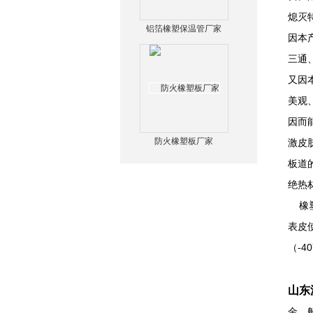
熄灭
铝箔橡塑保温管厂家
因本
三通
又因
美观
因而
防火橡塑板厂家
激皮
板道
绝热
橡塑
表皮
（-
山东
金、