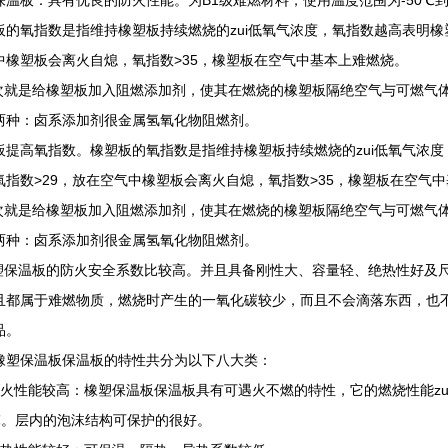
保温板：具有优良的防火性能。为B1级难燃材料，使用温度范围为-50℃到1
板的氧指数是指维持橡塑板持续燃烧的zui低氧气浓度，氧指数越高表明橡
中橡塑板会离火自熄，氧指数>35，橡塑板在空气中基本上难燃烧。
就是给橡塑板加入阻燃添加剂，使其在燃烧的橡塑板隔绝空气与可燃气体
两种：卤系添加剂很金属氢氧化物阻燃剂。
板提高氧指数。橡塑板的氧指数是指维持橡塑板持续燃烧的zui低氧气浓
氧指数>29，放在空气中橡塑板会离火自熄，氧指数>35，橡塑板在空气
就是给橡塑板加入阻燃添加剂，使其在燃烧的橡塑板隔绝空气与可燃气体
两种：卤系添加剂很金属氢氧化物阻燃剂。
保温板的防火安全系数比较高。并且具备刚性大、容量轻、绝热性好及尺
且都属于难燃物质，燃烧时产生的一氧化碳较少，而且不会滴落东西，也
品。
橡塑保温板保温板的特性共分为以下八大类：
防火性能较高：橡塑保温板保温板具有可遇火不燃的特性，它的燃烧性能zui
0℃。层内的泡沫结构可保护的很好。