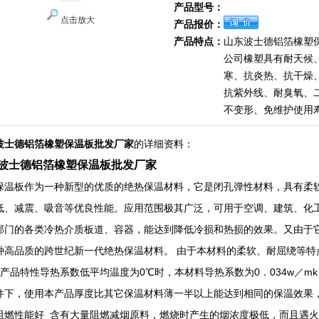
产品型号：
点击放大
产品报价：
产品特点：
山东波士德铝箔橡塑
公司橡塑具有耐天候
寒、抗炎热、抗干燥
抗紫外线、耐臭氧、
不变形、免维护使用
波士德铝箔橡塑保温板批发厂家
的详细资料：
波士德铝箔橡塑保温板批发厂家
保温板作为一种新型的优质的绝热保温材料，它是闭孔弹性材料，具有柔
低、减震、吸音等优良性能。应用范围极其广泛，可用于空调、建筑、化
部门的各类冷热介质板道、容器，能达到降低冷损和热损的效果。又由于
种高品质的跨世纪新一代绝热保温材料。 由于本材料的柔软、耐屈绕等特
 产品特性导热系数低平均温度为0℃时，本材料导热系数为0．034w／
件下，使用本产品厚度比其它保温材料薄一半以上能达到相同的保温效果
阻燃性能好 含有大量阻燃减烟原料，燃烧时产生的烟浓度极低，而且遇