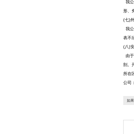
我公
形、
(七
我公
表不
(八
由于
剖。
所在
公司
如果