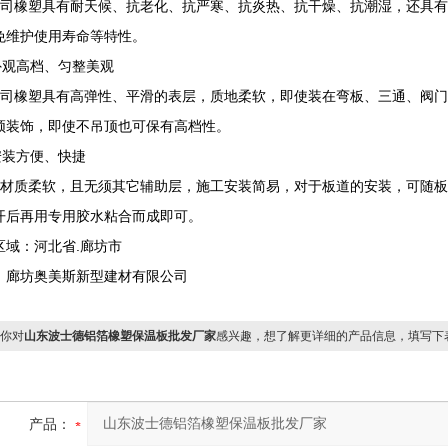
司橡塑具有耐天候、抗老化、抗严寒、抗炎热、抗干燥、抗潮湿，还具有
免维护使用寿命等特性。
)外观高档、匀整美观
司橡塑具有高弹性、平滑的表层，质地柔软，即使装在弯板、三通、阀门
须装饰，即使不吊顶也可保有高档性。
)安装方便、快捷
材质柔软，且无须其它辅助层，施工安装简易，对于板道的安装，可随板
开后再用专用胶水粘合而成即可。
区域：河北省.廊坊市
：廊坊奥美斯新型建材有限公司
你对
山东波士德铝箔橡塑保温板批发厂家
感兴趣，想了解更详细的产品信息，填写下
产品：