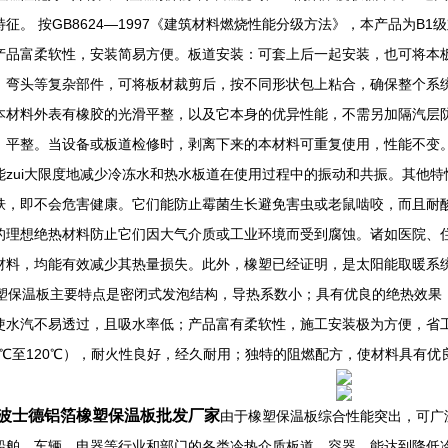
特征。 按GB8624—1997《建筑材料燃烧性能分级方法》，本产品为B
产品富柔软性，安装简易方便。板道安装：可套上后一起安装，也可将本
、弯头等复杂部件，可将板材裁剪后，按不同形状包上粘合，确保整个系
本材料外表有橡胶的光滑平整，以及它本身的优异性能，不需另加隔汽层
、平整。当设备或板道检修时，剥离下来的本材料可重复使用，性能不变。
能zui大限度地减少冷冻水和热水板道在使用过程中的振动和共振。其他
肤，即不会危害健康。它们能防止霉菌生长避免害虫或老鼠啮咬，而且耐
的理想绝热材料防止它们因大气介质或工业环境而受到腐蚀。诸如医院、
材料，均能有效减少其热量损失。此外，橡塑已经证明，是太阳能取暖系
保温板主要特点是密闭式发泡结构，导热系数小；具有优良的绝热效果
使水汽不易透过，且吸水率低；产品富有柔软性，施工安装极为方便，省
40℃至120℃），耐火性良好，经久耐用；独特的阻燃配方，使材料具有
波士德铝箔橡塑保温板批发厂家
由于橡塑保温板综合性能突出，可广
船舶、车辆、电器等行业和部门的各类冷热介质板道、容器，能达到降低