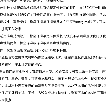
绝热性能较好：可保温、隔热，导热系数较低。
耐热时长：橡塑保温板保温板具有热稳定性较高的特性，在150℃可长时间
抗腐蚀抗老化性能较好：可长期暴露在阳光下，且没有明显老化现象。所
密度较小、重量极轻：橡塑保温板保温板具备在密度为80kg/m3以下，可以
，提高工作效率。
可适用温度范围较广：橡塑保温板泡沫保温板的强度不会因温度变化而变
吸声性能优良：橡塑保温板保温板的吸声性能良好。
环保：橡塑保温板保温板具有不污染环境的特性。
保温板价格主要制成材料为橡塑保温板泡沫。橡塑保温板保温板的特性zu
材料较轻，施工且方便的特点。
保温板产品富柔软性，安装简易方便。板道安装：可套上后一起安装，也
对阀门、三通、部件，可将板材裁剪后，按不同形状包上粘合，确保整个
又因本材料外表有橡胶的光滑弯头等复杂平整，以及它本身的优异性能，
也保证了外形美观、平整。当设备或板道检修时，剥离下来的本材料可重
八大优点