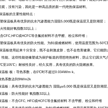
美观，没有污染，因此是一种高品质的新一代绝热保温材料。
保温板的主要性能特点：
橡塑保温板具有优异的抗水汽渗透能力湿阻5,000既是保温层又是防潮层；
防火性能好氧指数32以上；
不含CFC,HFC或HCFC等含氟烃材料不含甲醛、粉尘和纤维；
橡塑保温板具有优良的防火性能。为B1级难燃材料，使用温度范围为-50℃到
保温板使用起来十分安全，既不会刺激皮肤，也不会危害健康。它们能防
，性能。这些性能使橡塑成为保护板道的理想绝热材料，防止它们因大气
40℃至105℃）耐候性良好，经久实用，具有优良的防火阻燃效果。
温板·板：导热系数，在0℃时不超过0.034W/m·k。
热系数达到9W/m2k
保温板：具有优异的抗水汽渗透能力 湿阻μ≥5,000 既是保温层又是防潮层
保温板：防火性能好 氧指数32以上
保温板：不含CFC, HFC或HCFC等含氟烃材料 不含甲醛、粉尘和纤维