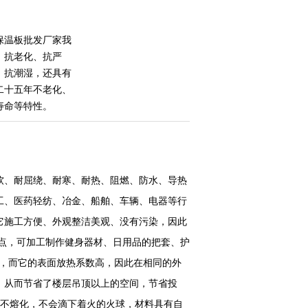
保温板批发厂家我
、抗老化、抗严
、抗潮湿，还具有
二十五年不老化、
寿命等特性。
软、耐屈绕、耐寒、耐热、阻燃、防水、导热
工、医药轻纺、冶金、船舶、车辆、电器等行
它施工方便、外观整洁美观、没有污染，因此
点，可加工制作健身器材、日用品的把套、护
mk，而它的表面放热系数高，因此在相同的外
，从而节省了楼层吊顶以上的空间，节省投
火不熔化，不会滴下着火的火球，材料具有自