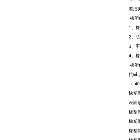
整洁
橡塑
1、
2、
3、
4、
橡塑
抗碱
（-
橡塑保
表面放
橡塑
橡塑
橡塑