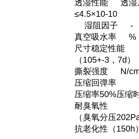
透湿性能 透湿系数 G
≤4.5×10-10
湿阻因子 - ≤10×
真空吸水率 % 
尺寸稳定性能
（105+-3，7d
撕裂强度 N/cm
压缩回弹率
压缩率50%压缩时
耐臭氧性
（臭氧分压202P
抗老化性（150