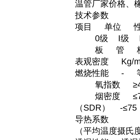
温管厂家价格、橡
技术参数
项目 单位 性
0级 I级 I
板 管 板
表观密度 Kg/m3
燃烧性能 - 
氧指数 ≥40
烟密度 ≤70
（SDR） -≤75
导热系数
（平均温度摄氏度）