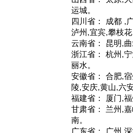
运城。
四川省： 成都 ,广
泸州,宜宾,攀枝花
云南省： 昆明,曲
浙江省： 杭州,宁波
丽水。
安徽省： 合肥,宿
陵,安庆,黄山,六
福建省： 厦门,福
甘肃省： 兰州,嘉
南。
广东省： 广州,深