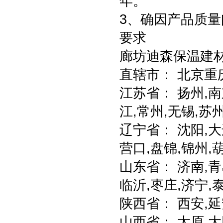
年。
3、确因产品质
要求
廊坊迪森保温建
直辖市： 北京重
江苏省： 扬州,南
江,常州,无锡,苏
辽宁省： 沈阳,大
营口,盘锦,锦州,
山东省： 济南,青
临沂,枣庄,济宁,
陕西省： 西安,延
山西省： 太原,大