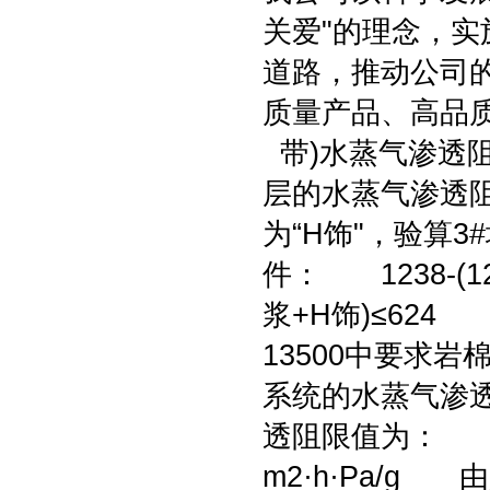
关爱"的理念，
道路，推动公司
质量产品、高品
带)水蒸气渗透
层的水蒸气渗透
为“H饰"，验算3
件： 1238-(12
浆+H饰)≤624 
13500中要求岩棉
系统的水蒸气渗透阻
透阻限值为： H饰
m2·h·Pa/