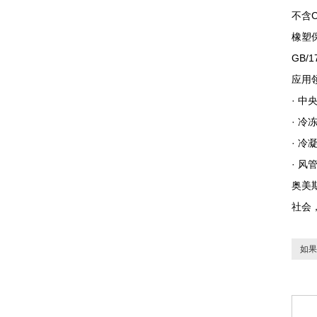
不含C
橡塑
GB/
应用
· 
· 冷
· 冷
· 风
奥美
社会
如果