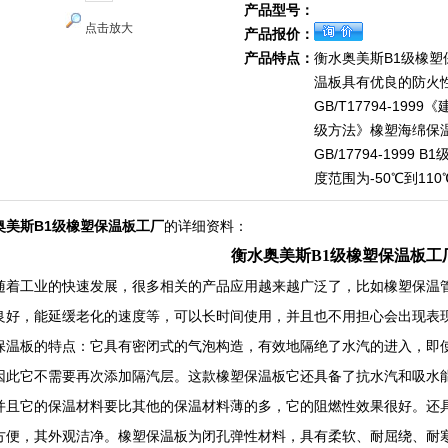
产品型号：
点击放大
产品报价：
产品特点：
衡水奥美斯B1级橡塑
温板具有优良的防火
GB/T17794-19
级方法》橡塑海绵保
GB/17794-1999
度范围为-50℃到110℃
奥美斯B1级橡塑保温板工厂
的详细资料：
衡水奥美斯B1级橡塑保温板工
随着工业的快速发展，很多相关的产品应用越来越广泛了，比如橡塑保温
良好，能延缓老化的速度等，可以长时间使用，并且也不用担心会出现表
保温板的特点：它具有密闭式的气泡构造，有效地隔绝了水汽的进入，即
因此它不需要再次添加隔汽层。这款橡塑保温板它还具备了抗水汽和吸水
并且它的保温材料要比其他的保温材料薄的多，它的阻燃性效果很好。还
方便，其外观洁净。橡塑保温板为闭孔弹性材料，具有柔软、耐屈绕、耐