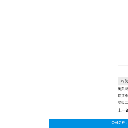
相关
奥美斯
铝箔橡
温板工
上一
公司名称：