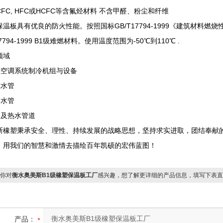
FC, HFC或HCFC等含氟烃材料 不含甲醛、粉尘和纤维
保温板具有优良的防火性能。按照国标GB/T17794-1999《建筑材料
17794-1999 B1级难燃材料。使用温度范围为-50℃到110℃ .
领域
中央空调系统制冷机组与设备
冻水管
凝水管
管及热水管道
斯橡塑秉承安全、理性、持续发展的战略思想，坚持求实进取，团结奉献
，用我们的智慧和激情去描绘百年凯硕的宏伟蓝图！
你对
衡水奥美斯B1级橡塑保温板工厂
感兴趣，想了解更详细的产品信息，填写下表直
产品：