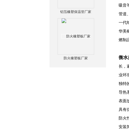
吸音
铝箔橡塑保温管厂家
管道
一代
华美
燃制
衡水
防火橡塑板厂家
长，
业环
独特
导热系
表面放
具有
防火
安装