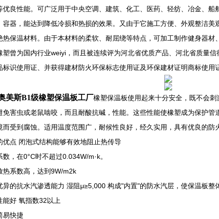
等优良性能。可广泛用于中央空调、建筑、化工、医药、轻纺、冶金、船
、容器，能达到降低冷损和热损的效果。又由于它施工方便、外观整洁美
绝热保温材料。由于本材料的柔软、耐屈绕等特点，可加工制作健身器材
橡塑曾为国内行业weiyi，而且被连续评为河北省优质产品、河北省质量
品标识使用证、并获得建材防火环保标志使用证及环保建材证明商标使用
奥美斯B1级橡塑保温板工厂
橡塑保温板使用起来十分安全，既不会刺
避免害虫或老鼠啮咬，而且耐酸抗碱，性能。这些性能使橡塑成为保护管
境而受到腐蚀。适用温度范围广，耐候性良好，经久实用，具有优良的防
的优点 闭泡式结构能够有效地阻止热传导
数，在0°C时不超过0.034W/m·k。
热系数高，达到9W/m2k
优异的抗水汽渗透能力 湿阻μ≥5,000 构成"内置"的防水汽层，使保温板
性能好 氧指数32以上
简易快捷