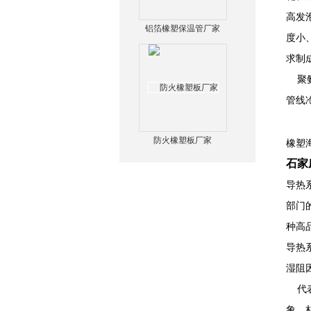
高发
铝箔橡塑保温管厂家
度小
求制
聚氨
管线
防火橡塑板厂家
橡塑
石家
导热
部门
种高
导热
湿阻
代表
象，