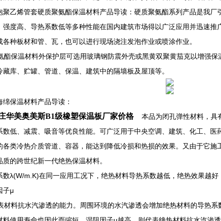
泡聚乙烯管套硬质聚氨酯保温材料产品导读：硬质聚氨酯系列产品是我厂
、强度高、导热系数低等多种性能在国内建筑市场得以广泛应用并迅速推
成各种板材和管、瓦，也可以进行现场浇注发泡作业或喷涂作业。
酯保温材料外保护层可选用玻璃钢防震外壳或黑黄双聚黄茄克以增强保
冷藏库、贮罐、管道、保温、建筑中的隔墙板及屋顶等。
海绵保温材料产品导读：
庄华美奥美斯B1级橡塑保温板厂家价格
本品为闭孔弹性材料，具有
系数低、减震、吸音等优良性能。可广泛用于中央空调、建筑、化工、医
的各类冷热介质管道、容器，能达到降低冷损和热损的效果。又由于它施
品质的跨世纪新一代绝热保温材料。
系数λ(W/m.K)在同一应用工况下，绝热材料导热系数越低，绝热效果越好
因子μ
材料抗水汽渗透的能力。周围环境的水汽渗透会增加绝热材料的导热系
材料使用寿命也因此而缩短。湿阻因子μ越高，则代表绝热材料抗水汽渗