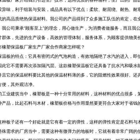
保温板厂家介绍我们引进生产技术，选用优质的各种辅料，生产出的产品
胶异味，利于组装与安装，成品具有以下优点：柔软、耐屈绕、耐热、耐
代的高品质绝热保温材料。我公司的产品得到了众多施工队伍的肯定，在
，我公司秉承“顾客至上"的理念，用心做生产，为消费者做服务，而且我公
才群体，先进的生产设备，高效的管理体制，服务体系，为顾客提供物美
市橡塑保温板厂家生产厂家合作商家怎样呢？
保温板的特点：它具有密闭式的气泡构造，有效地隔绝了水汽的进入，即
因此它不需要再次添加隔汽层。这款橡塑保温板它还具备了抗水汽和吸水
并且它的保温材料要比其他的保温材料薄的多，它的阻燃性效果很好。还
方便，其外观洁净。
的工业建筑当中，橡塑板是一种十分常用的材料，这种材料的优点很多，
种产品，比起石料与木材，橡塑板价格与作用显然要更符合大家对于省钱
这种板子还有一个好处就是它有着一定的弹性，这样的弹性肯定是石料与
特殊需求的厂房当中，需要这种有微弹力的地板时，它就有着非常广阔的