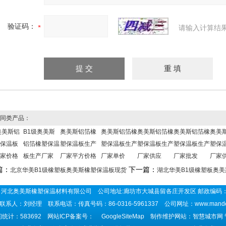
验证码：
请输入计算结
同类产品：
奥美斯铝
B1级奥美斯
奥美斯铝箔橡
奥美斯铝箔橡
奥美斯铝箔橡
奥美斯铝箔橡
奥美
保温板
铝箔橡塑保温
塑保温板生产
塑保温板生产
塑保温板生产
塑保温板生产
塑保
家价格
板生产厂家
厂家平方价格
厂家单价
厂家供应
厂家批发
厂家
篇：
下一篇：
北京华美B1级橡塑板奥美斯橡塑保温板现货
湖北华美B1级橡塑板奥
河北奥美斯橡塑保温材料有限公司 公司地址:廊坊市大城县留各庄开发区 邮政编码：
联系人：刘经理 联系电话：传真号码：86-0316-5961337 公司网址：
www.mand
统计：583692 网站ICP备案号：
GoogleSiteMap
制作维护网站：智慧城市网