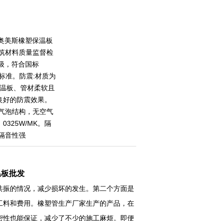
奥美斯橡塑保温板
建筑材料质量监督检
级，符合国标
各项标准。防震:材质为
保温板、管材柔软且
良好的防震效果。
立气泡结构，无空气
。0325W/MK。隔
隔音性强
温板批发
共振的情况，减少损坏的发生。第二个方面是
工料和费用。橡塑管生产厂家生产的产品，在
密性也能保证，减少了不少的施工麻烦。即便