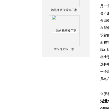
是一
铝箔橡塑保温管厂家
会产
介绍
在我
设都
而在
防火橡塑板厂家
现在
相比
选择
一个
几点
合肥
湖北
GB