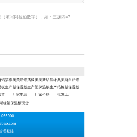
果（填写阿拉伯数字），如：三加四=7
斯铝箔橡
奥美斯铝箔橡
奥美斯铝箔橡
奥美斯自粘铝
温板生产
塑保温板生产
塑保温板生产
箔橡塑保温板
供货
厂家电话
厂家价格
批发工厂
美斯橡塑保温板现货
065900
ebao.com
管理登陆