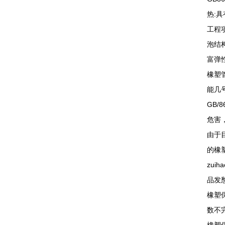
热:
工程
泡结
富弹
橡塑
能几
GB
危害
由于
的橡
zu
品发
橡塑
数不