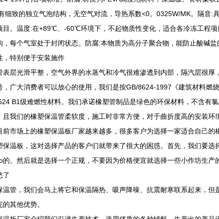
具有细致的独立气泡结构，无空气对流，导热系数<0。0325W/MK。隔
项目。温度:在+89℃、-60℃环境下，不起物质性变化，适合各冷冻工程项
构，每个气室处于封闭状态。防腐:本物质为高分子聚合物，能防止酸碱盐
性，特别便于安装施作
管表层光滑平整，空气外界的水蒸气和冷气很难渗透到内部，隔汽层很厚
号，广大消费者可以放心的使用，我们是按GB/8624-1997《建筑材料
/8624 B1级难燃性材料。我们承诺橡塑管制品是绿色的环保材料，不含
，且我们的橡塑保温管柔软度，施工时非常方便，对于曲折度高的安装环
目前市场上的橡塑保温板厂家越来越多，很多客户为选择一家适合自己的
塑保温板，这对选择产品的客户们就带来了很大的困惑。首先，我们要选
ihao的。然后就是选择一个正规，不要因为价格便宜就选择一些小作坊生
愁了
保温管，我们会马上将它和保温隔热、吸声降噪、抗震耐寒联系起来，但
完的其他优势。