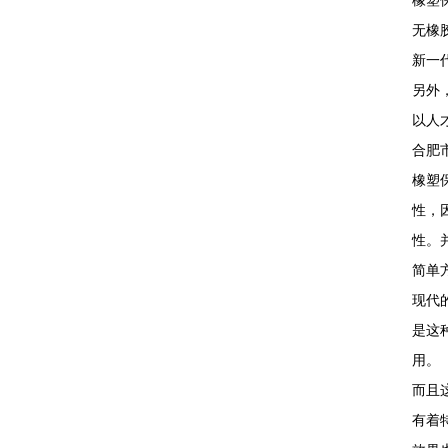
橡塑
无橡
新一
另外
以人
合肥
橡塑
性，
性。
简单
现代
是这
用。
而且
有着