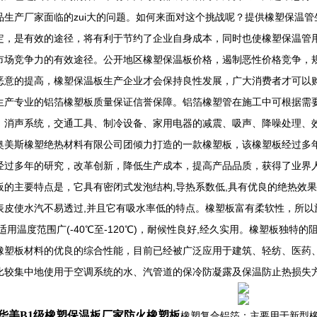
品生产厂家面临的zui大的问题。如何来面对这个挑战呢？提供橡塑保温管生
定，是有效的途径，将有利于节约了企业自身成本，同时也使橡塑保温管
市场竞争力的有效途径。公开地区橡塑保温板价格，遏制恶性价格竞争，
恶意的提高，橡塑保温板生产企业才会保持良性发展，广大消费者才可以
生产专业的铝箔橡塑板质量保证信誉保障。铝箔橡塑管在施工中可根据需
，消声系统，交通工具、制冷设备、家用电器的减震、吸声、降噪处理、
奥美斯橡塑绝热材料有限公司团倾力打造的一款橡塑板，该橡塑板经过多
经过多年的研究，改革创新，降低生产成本，提高产品品质，获得了业界
板的主要特点是，它具有密闭式发泡结构,导热系数低,具有优良的绝热效
表皮使水汽不易透过,并且它有吸水率低的特点。橡塑板富有柔软性，所以
,适用温度范围广(-40℃至-120℃)，耐候性良好,经久实用。橡塑板独
橡塑板材料的优良的综合性能，目前已经被广泛应用于建筑、轻纺、医药
比较集中地使用于空调系统的水、汽管道的保冷防凝露及保温防止热损失
华美B1级橡塑保温板厂家防火橡塑板
橡塑复合铝箔：主要用于新型橡