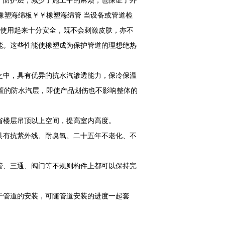
，防护层，减少了施工中的麻烦，也保证了外
橡塑海绵板￥￥橡塑海绵管 当设备或管道检
料使用起来十分安全，既不会刺激皮肤，亦不
能。这些性能使橡塑成为保护管道的理想绝热
之中，具有优异的抗水汽渗透能力，保冷保温
成内置的防水汽层，即使产品划伤也不影响整体的
省楼层吊顶以上空间，提高室内高度。
具有抗紫外线、耐臭氧、二十五年不老化、不
管、三通、阀门等不规则构件上都可以保持完
于管道的安装，可随管道安装的进度一起套