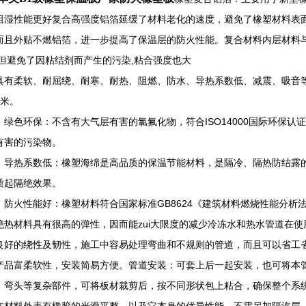
阻湿性能更好复合高强度铝箔延缓了材料老化的速度，避免了橡塑材料表
而且外贴不燃铝箔，进一步提高了保温层的防火性能。复合材料内层材料与
不但避免了因粘结剂而产生的污染,粘合强度也大
具有柔软、耐屈绕、耐寒、耐热、阻燃、防水、导热系数低、减震、吸音等
1米。
）绿色环保：不含有大气层有害的氯氟化物，符合ISO14000国际环保
有害的污染物。
）导热系数低：橡塑海绵是高品质的保温节能材料，是隔冷、隔热防结露
质起隔绝效果。
）防火性能好：橡塑材料符合国家标准GB8624《建筑材料燃烧性能分析法》
绝热材料具有很高的弹性，因而能zui大限度的减少冷冻水和热水管道在使
良好的绕性及韧性，施工中容易处理弯曲和不规则的管道，而且可以省工
产品富柔软性，安装简易方便。管道安装：可套上后一起安装，也可将本
、弯头等复杂部件，可将板材裁剪后，按不同形状包上粘合，确保整个系