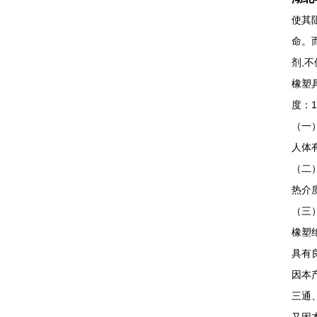
使其
命。
剂,
橡塑
度：
（一
人体
（二
热介
（三
橡塑
具有
因本
三通