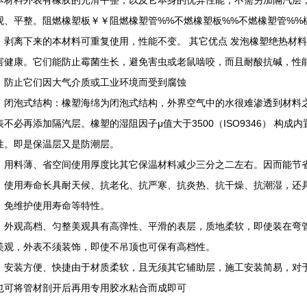
本材料外表有橡胶的光滑平整，以及它本身的优异性能，不需另加隔汽层
观、平整。阻燃橡塑板￥￥阻燃橡塑管%%不燃橡塑板%%不燃橡塑管%%
，剥离下来的本材料可重复使用，性能不变。 其它优点 发泡橡塑绝热材
害健康。它们能防止霉菌生长，避免害虫或老鼠啮咬，而且耐酸抗碱，性
，防止它们因大气介质或工业环境而受到腐蚀
）闭泡式结构：橡塑海绵为闭泡式结构，外界空气中的水很难渗透到材料
表不必再添加隔汽层。橡塑的湿阻因子μ值大于3500（ISO9346） 构
性。即是保温层又是防潮层。
）用料薄、省空间使用厚度比其它保温材料减少三分之二左右。因而能节
）使用寿命长具耐天候、抗老化、抗严寒、抗炎热、抗干燥、抗潮湿，还
、免维护使用寿命等特性。
）外观高档、匀整美观具有高弹性、平滑的表层，质地柔软，即使装在弯
美观，外表不须装饰，即使不吊顶也可保有高档性。
）安装方便、快捷由于材质柔软，且无须其它辅助层，施工安装简易，对
也可将管材剖开后再用专用胶水粘合而成即可