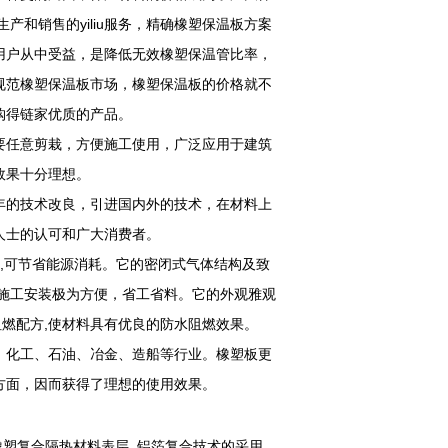
产和销售的yiliu服务，精确橡塑保温板方案
用户从中受益，是降低无效橡塑保温管比率，
规范橡塑保温板市场，橡塑保温板的价格就不
购得链家优质的产品。
要任意剪栽，方便施工使用，广泛应用于建筑
效果十分理想。
年的技术改良，引进国内外的技术，在材料上
人士的认可和广大消费者。
果,可节省能源消耗。它的密闭式气体结构及致
施工安装极为方便，省工省料。它的外观雅观
特的阻燃配方,使材料具有优良的防水阻燃效果。
、化工、石油、冶金、造船等行业。橡塑板更
方面，因而获得了理想的使用效果。
塑复合隔热材料表层. 铝箔复合技术的采用