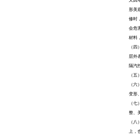
又因
形美
修时
会危
材料
（四
层外
隔汽
（五
（六
变形
（七
整、
（八
上，