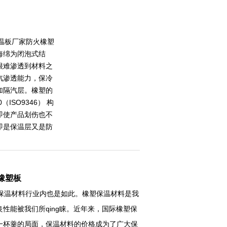
温板厂家防火橡塑
海绵为闭泡式结
很难渗透到材料之
汽渗透能力，保冷
加隔汽层。橡塑的
（ISO9346） 构
即使产品划伤也不
即是保温层又是防
橡塑板
保温材料行业内也是如此。橡塑保温材料是我
性能被我们所qing睐。近年来，国际橡塑保
一杯羹的局面，保温材料的价格成为了广大保