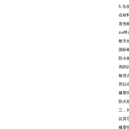
5.
在材
发泡
zu
耐天
国际
防火
用的
板优
所以
橡塑
防火
三，
比其
橡塑