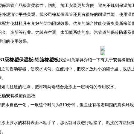
塑保温管产品极富柔软性，切割、施工安装更加方便，避免不规则保温施
得外观清洁平整美观。我公司橡塑保温管还具有很好的耐温性能，使用温度
燃配方使材料具有良好的防为阻燃效果。优良的综合性能使得奥美斯橡塑
冶金、造船等行业。尤其在空调、太阳能系统的水、汽管道的保冷防霜及
理想的使用效果。
B1级橡塑保温板;铝箔橡塑板
我公司为家具介绍一下有关于安装橡塑保
使用之前摇动容器，使胶水均匀。在使用中，把胶水放到小的罐子里，以防
来。
选用短而且硬的毛刷，把材料两端结合处涂上一层均匀的专用胶水。
正确安装橡塑保温板
等待胶水自然干化，一般这个时间为310分钟，但是还有考虑周围的真实环境
如果涂上胶水的材料表面不粘手了，那么就可以进行粘接了。粘接的方法很
可。