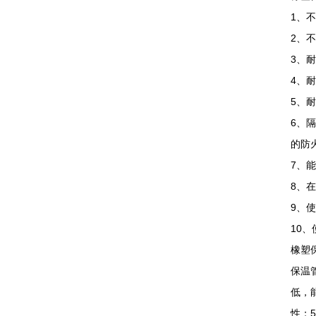
1、
2、
3、
4、耐
5、
6、
的防
7、
8、
9、
10
橡塑
保温
低，
性；