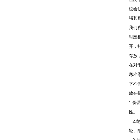
也会
强其
我们
时应
开，
存放
在对
寒冷
下不
放在
1.
性。
2.
轻、