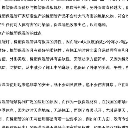
。橡塑保温管价格与橡塑保温板规格、厚度等相关，另外管道直径越大，
橡塑保温管厂家研发生产的橡塑管产品不含对大气有害的氯氟化物，符合IS
产生任何对人体有害的污染物，保温隔热效果出色，欢迎选购。
生产的橡塑保温管的优点
性能好，橡塑保温管具有很高的弹性，因而能zui大限度的减少冷冻水和
性好，橡塑保温管具有很好的柔韧性，在施工的时候非常容易处理弯曲和
方便、外形美观，橡塑保温管具有柔软性、安装起来方便简单、又因为橡
汽层、防护层。从中减少了施工中的麻烦，也保证了外形的美观、平整，
保温管使用起来也非常的安全，既不会刺激皮肤，也不会伤害健康，它们
。
保温管能够得到广泛的应用的原因，而作为一款保温材料，在我国的市场
冬季休息，因为这时天寒地冻，无法施工，而到了春暖花开，尤其是夏天
用，而橡塑管的加工与使用都是有着一些要求的，例如加工方面，没有专
，是很难保证出厂的保温管是不是符合国家质量标准，如果不能达到标准