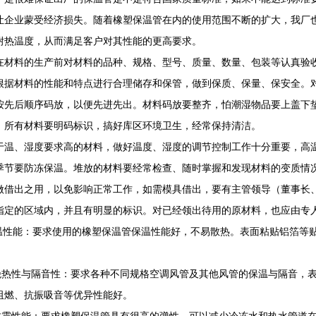
让企业蒙受经济损失。随着橡塑保温管在内的使用范围不断的扩大，我厂
耐热温度，从而满足客户对其性能的更高要求。
在材料的生产前对材料的品种、规格、型号、质量、数量、包装等认真验
根据材料的性能和特点进行合理储存和保管，做到保质、保量、保安全。
按先后顺序码放，以便先进先出。材料码放要整齐，怕潮湿物品要上盖下
，所有材料要明码标识，搞好库区环境卫生，经常保持清洁。
于温、湿度要求高的材料，做好温度、湿度的调节控制工作十分重要，高
季节要防冻保温。堆放的材料要经常检查、随时掌握和发现材料的变质情
做借出之用，以免影响正常工作，如需模具借出，要有主管领导（董事长
指定的区域内，并且有明显的标识。对已经领出待用的原材料，也应由专
保温性能：要求使用的橡塑保温管保温性能好，不易散热。表面粘贴铝箔等
绝热性与隔音性：要求各种不同规格空调风管及其他风管的保温与隔音，
阻燃、抗振吸音等优异性能好。