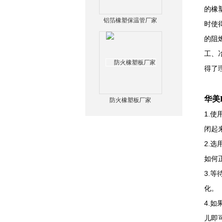
的橡
铝箔橡塑保温管厂家
时使
的阻
工、
得了
华美
防火橡塑板厂家
1.
闭起
2.
如何
3.
化。
4.
儿即