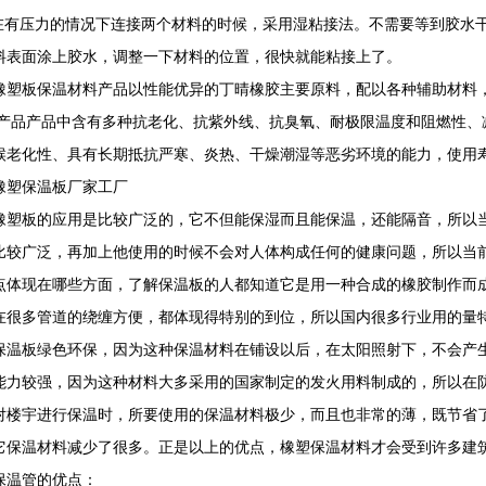
当在有压力的情况下连接两个材料的时候，采用湿粘接法。不需要等到胶水
料表面涂上胶水，调整一下材料的位置，很快就能粘接上了。
橡塑板保温材料产品以性能优异的丁晴橡胶主要原料，配以各种辅助材料
i终产品产品中含有多种抗老化、抗紫外线、抗臭氧、耐极限温度和阻燃性
候老化性、具有长期抵抗严寒、炎热、干燥潮湿等恶劣环境的能力，使用
橡塑保温板厂家工厂
橡塑板的应用是比较广泛的，它不但能保湿而且能保温，还能隔音，所以
比较广泛，再加上他使用的时候不会对人体构成任何的健康问题，所以当
点体现在哪些方面，了解保温板的人都知道它是用一种合成的橡胶制作而
在很多管道的绕缠方便，都体现得特别的到位，所以国内很多行业用的量
保温板绿色环保，因为这种保温材料在铺设以后，在太阳照射下，不会产
能力较强，因为这种材料大多采用的国家制定的发火用料制成的，所以在
对楼宇进行保温时，所要使用的保温材料极少，而且也非常的薄，既节省
它保温材料减少了很多。正是以上的优点，橡塑保温材料才会受到许多建
保温管的优点：