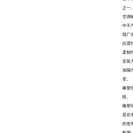
之一
空调
中不
我厂
抗震
柔韧
安装
加隔
变。
橡塑
咬
橡塑
是在
的使
检测