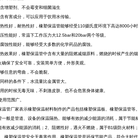
不含增塑剂、不会霉变和细菌滋生
不含有害成分，可以应用于饮用水传输。
耐热性好，耐热性好，橡塑保温管能够经受110摄氏度环境下高达8000小
压性能好，常温下工作压力大12.5bar和20bar两个等级。
耐腐蚀性能好，能够经受大多数的化学药品的腐蚀。
隔热效果好，橡塑保温管中含有大量的阻燃减烟原料，燃烧的时候产生的
火确保了安全可靠，安装简单方便，外形美观。
能够任意的弯曲，不会脆裂。
在同样的条件下，水流量比金属管大。
使用的时候无毒无味，不刺激皮肤、也不会危害身体健康。
、使用范围广。
保温管厂家表示橡塑保温材料制作的产品包括橡塑保温板、橡塑保温管等
管一般是管道、设备的保温隔热。能够有效的减少能源的消耗，属于节能
能有效减少能源的消耗；2、阻燃性好，遇火不燃烧，属于B1级防火材料
5、橡塑保温管安全无毒害作用。橡塑保温管是环保节能产品，符合大时