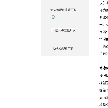
皮肤
铝箔橡塑保温管厂家
环境
测试
一。
水蒸气
恒湿的
干燥
防火橡塑板厂家
的透
华美
按照I
橡塑
橡塑保
表面放
橡塑