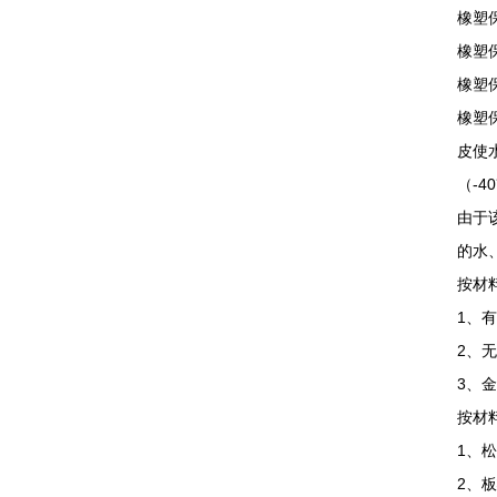
橡塑
橡塑
橡塑
橡塑
皮使
（-
由于
的水
按材
1、
2、
3、
按材
1、
2、