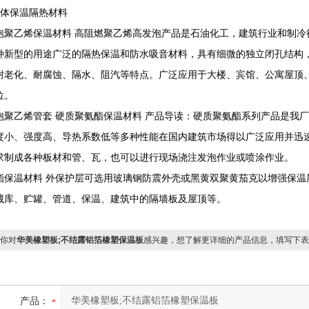
整体保温隔热材料
泡聚乙烯保温材料 高阻燃聚乙烯高发泡产品是石油化工，建筑行业和制冷
种新型的用途广泛的隔热保温和防水吸音材料，具有细微的独立闭孔结构
耐老化、耐腐蚀、隔水、阻汽等特点。广泛应用于大楼、宾馆、公寓屋顶
位。
泡聚乙烯管套 硬质聚氨酯保温材料 产品导读：硬质聚氨酯系列产品是我
度小、强度高、导热系数低等多种性能在国内建筑市场得以广泛应用并迅
求制成各种板材和管、瓦，也可以进行现场浇注发泡作业或喷涂作业。
酯保温材料 外保护层可选用玻璃钢防震外壳或黑黄双聚黄茄克以增强保温
藏库、贮罐、管道、保温、建筑中的隔墙板及屋顶等。
你对
华美橡塑板;不结露铝箔橡塑保温板
感兴趣，想了解更详细的产品信息，填写下表
产品：