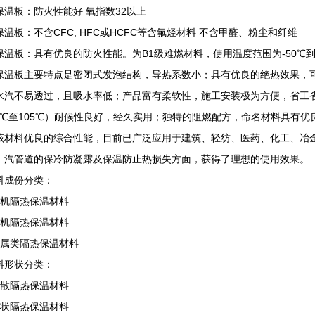
保温板：防火性能好 氧指数32以上
保温板：不含CFC, HFC或HCFC等含氟烃材料 不含甲醛、粉尘和纤维
保温板：具有优良的防火性能。为B1级难燃材料，使用温度范围为-50℃到
保温板主要特点是密闭式发泡结构，导热系数小；具有优良的绝热效果，
水汽不易透过，且吸水率低；产品富有柔软性，施工安装极为方便，省工
40℃至105℃）耐候性良好，经久实用；独特的阻燃配方，命名材料具有
该材料优良的综合性能，目前已广泛应用于建筑、轻纺、医药、化工、冶
、汽管道的保冷防凝露及保温防止热损失方面，获得了理想的使用效果。
料成份分类：
有机隔热保温材料
无机隔热保温材料
金属类隔热保温材料
料形状分类：
松散隔热保温材料
板状隔热保温材料