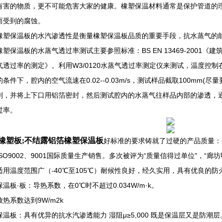
有害的物质，更不可能危害大家的健康。橡塑保温材料通常是保护管道的
而受到的腐蚀。
橡塑保温板的水汽渗透性是衡量橡塑保温板品质的重要手段，抗水蒸气的
橡塑保温板的水蒸气透过率测试主要参照标准：BS EN 13469-2001
透过率的测定》。利用W3/0120水蒸气透过率测定仪来测试，温度控制在22
条件下，腔内的空气流速在0.02--0.03m/s，测试样品截取100mm
剂，并将上下口用铝箔密封，然后测试腔内的水蒸气往样品内部的渗透，
过率。
橡塑板;不结露铝箔橡塑保温板
好标准的要求铸就了过硬的产品质量：
SO9002、9001国际质量生产销售。多次被评为“质量信得过单位"，“廊
适用温度范围广（-40℃至105℃）耐候性良好，经久实用，具有优良的防
温板·板：导热系数，在0℃时不超过0.034W/m·k。
热系数达到9W/m2k
保温板：具有优异的抗水汽渗透能力 湿阻μ≥5,000 既是保温层又是防潮层