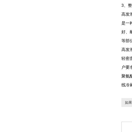
3、
高发
是一
好、
等部
高发
轻密
户要
聚氨
线冷
如果