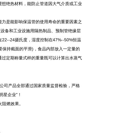
理想绝热材料，能防止管道因大气介质或工业
能力是能影响保温管的使用寿命的重要因素之
《建筑设备和工业设施用隔热制品、预制管绝缘层
--24摄氏度，湿度控制在47%--50%恒温
(尽量要保持截面的平滑)，食品内部放入一定量的
通过定期称量式样的重量既可以计算出水蒸气
公司产品全部通过国家质量监督检验，严格
坊明星企业"！
火阻燃效果。
。