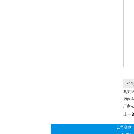
相关
奥美斯
塑保温
厂家电
上一
公司名称：