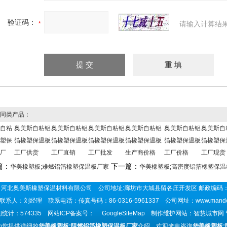
验证码：
请输入计算结
同类产品：
自粘
奥美斯自粘铝
奥美斯自粘铝
奥美斯自粘铝
奥美斯自粘铝
奥美斯自粘铝
奥美斯自
塑保
箔橡塑保温板
箔橡塑保温板
箔橡塑保温板
箔橡塑保温板
箔橡塑保温板
箔橡塑保
厂
工厂供货
工厂直销
工厂批发
生产商价格
工厂价格
工厂现货
篇：
下一篇：
华美橡塑板;难燃铝箔橡塑保温板厂家
华美橡塑板;高密度铝箔橡塑保温
河北奥美斯橡塑保温材料有限公司 公司地址:廊坊市大城县留各庄开发区 邮政编码：
联系人：刘经理 联系电话：传真号码：86-0316-5961337 公司网址：
www.mand
统计：574335 网站ICP备案号：
GoogleSiteMap
制作维护网站：智慧城市网
为您提供详细的
华美橡塑板;阻燃铝箔橡塑保温板厂家
介绍，欢迎来电咨询
华美橡塑板