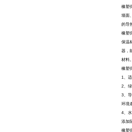
橡塑
墙面
的导
橡塑
保温
器，
材料
橡塑
1、
2、
3、
环境
4、
添加
橡塑