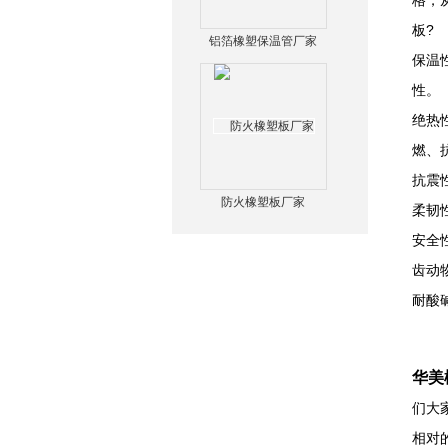
格，
板?
铝箔橡塑保温管厂家
保温
性。
绝热
燃、
抗震
防火橡塑板厂家
柔韧
安全
齿动
耐酸
华美
们大
相对