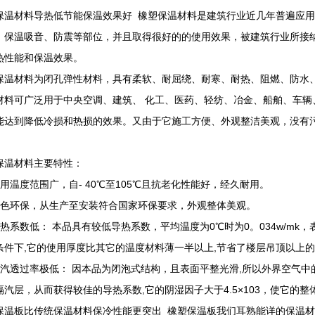
保温材料导热低节能保温效果好 橡塑保温材料是建筑行业近几年普遍应
、保温吸音、防震等部位，并且取得很好的的使用效果，被建筑行业所接
热性能和保温效果。
保温材料为闭孔弹性材料，具有柔软、耐屈绕、耐寒、耐热、阻燃、防水
材料可广泛用于中央空调、建筑、 化工、医药、轻纺、冶金、船舶、车辆
能达到降低冷损和热损的效果。又由于它施工方便、外观整洁美观，没有污
。
保温材料主要特性：
适用温度范围广，自- 40℃至105℃且抗老化性能好，经久耐用。
绿色环保，从生产至安装符合国家环保要求，外观整体美观。
导热系数低： 本品具有较低导热系数，平均温度为0℃时为0。034w/mk，表
条件下,它的使用厚度比其它的温度材料薄一半以上,节省了楼层吊顶以上的
水汽透过率极低： 因本品为闭泡式结构，且表面平整光滑,所以外界空气中
隔汽层，从而获得较佳的导热系数,它的阴湿因子大于4.5×103，使它的
保温板比传统保温材料保冷性能更突出 橡塑保温板我们耳熟能详的保温