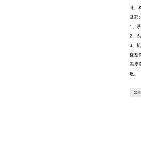
睐。
及部
1、
2、
3、
橡塑
温度
度。
如果