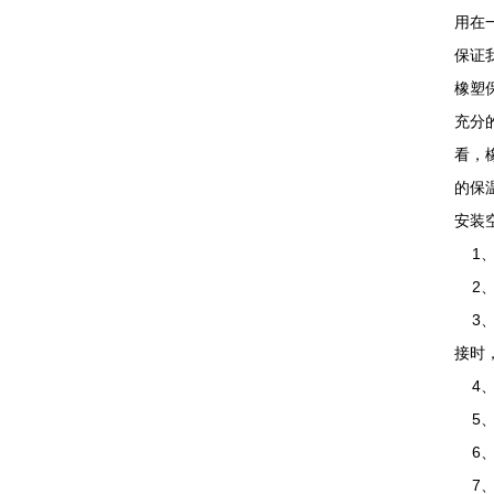
用在
保证
橡塑
充分
看，
的保
安装
1、
2、
3、
接时
4、
5、
6、
7、