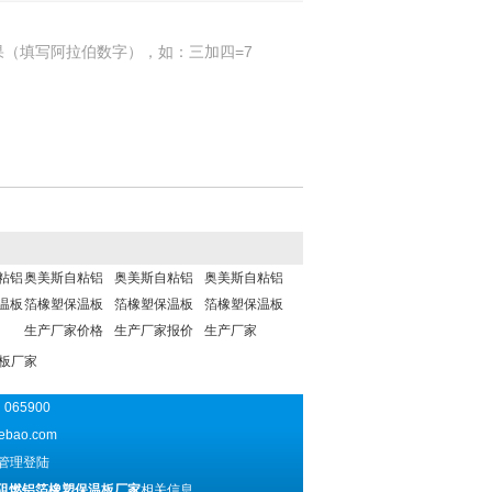
果（填写阿拉伯数字），如：三加四=7
粘铝
奥美斯自粘铝
奥美斯自粘铝
奥美斯自粘铝
温板
箔橡塑保温板
箔橡塑保温板
箔橡塑保温板
生产厂家价格
生产厂家报价
生产厂家
板厂家
065900
ebao.com
管理登陆
;阻燃铝箔橡塑保温板厂家
相关信息。