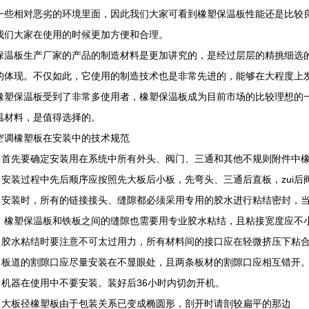
一些相对恶劣的环境里面，因此我们大家可看到橡塑保温板性能还是比较
我们大家在使用的时候更加方便和合理。
保温板生产厂家的产品的制造材料是更加讲究的，是经过层层的精挑细选
的体现。不仅如此，它使用的制造技术也是非常先进的，能够在大程度上
橡塑保温板受到了非常多使用者，橡塑保温板成为目前市场的比较理想的
温材料，是值得选择的。
空调橡塑板在安装中的技术规范
首先要确定安装用在系统中所有外头、阀门、三通和其他不规则附件中橡
安装过程中先后顺序应按照先大板后小板，先弯头、三通后直板，zui后
安装时，所有的链接接头、缝隙都必须采用专用的胶水进行粘结密封，当
，橡塑保温板和铁板之间的缝隙也需要用专业胶水粘结，且粘接宽度应不
胶水粘结时要注意不可太过用力，所有材料间的接口应在轻微挤压下粘
板道的割隙口应尽量安装在不显眼处，且两条板材的割隙口应相互错开
机器在使用中不要安装。装好后36小时内切勿开机。
大板径橡塑板由于包装关系已变成椭圆形，剖开时请剖较扁平的那边