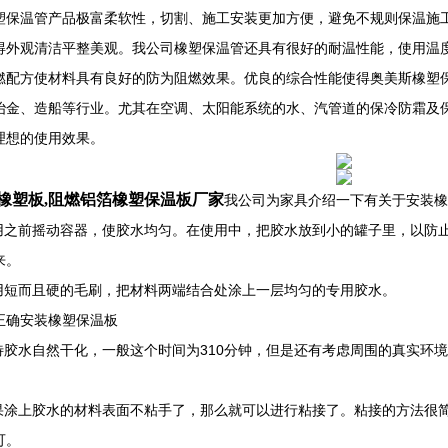
塑保温管产品极富柔软性，切割、施工安装更加方便，避免不规则保温施
得外观清洁平整美观。我公司橡塑保温管还具有很好的耐温性能，使用温度
燃配方使材料具有良好的防为阻燃效果。优良的综合性能使得奥美斯橡塑
冶金、造船等行业。尤其在空调、太阳能系统的水、汽管道的保冷防霜及
理想的使用效果。
橡塑板,阻燃铝箔橡塑保温板厂家
我公司为家具介绍一下有关于安装橡
使用之前摇动容器，使胶水均匀。在使用中，把胶水放到小的罐子里，以防
来。
选用短而且硬的毛刷，把材料两端结合处涂上一层均匀的专用胶水。
正确安装橡塑保温板
等待胶水自然干化，一般这个时间为310分钟，但是还有考虑周围的真实环境
如果涂上胶水的材料表面不粘手了，那么就可以进行粘接了。粘接的方法很
可。