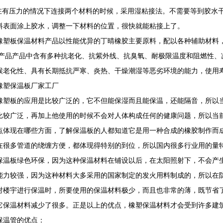
当在有压力的情况下连接两个材料的时候，采用湿粘接法。不需要等到胶水
料表面涂上胶水，调整一下材料的位置，很快就能粘接上了。
橡塑板保温材料产品以性能优异的丁晴橡胶主要原料，配以各种辅助材料
i终产品产品中含有多种抗老化、抗紫外线、抗臭氧、耐极限温度和阻燃性
候老化性、具有长期抵抗严寒、炎热、干燥潮湿等恶劣环境的能力，使用
橡塑保温板厂家工厂
橡塑板的应用是比较广泛的，它不但能保湿而且能保温，还能隔音，所以
比较广泛，再加上他使用的时候不会对人体构成任何的健康问题，所以当
点体现在哪些方面，了解保温板的人都知道它是用一种合成的橡胶制作而
在很多管道的绕缠方便，都体现得特别的到位，所以国内很多行业用的量
保温板绿色环保，因为这种保温材料在铺设以后，在太阳照射下，不会产
能力较强，因为这种材料大多采用的国家制定的发火用料制成的，所以在
对楼宇进行保温时，所要使用的保温材料极少，而且也非常的薄，既节省
它保温材料减少了很多。正是以上的优点，橡塑保温材料才会受到许多建
保温管的优点：