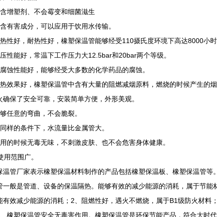
不含增塑剂、不会霉变和细菌滋生
不含有害成分，可以应用于饮用水传输。
耐热性好，耐热性好，橡塑保温管能够经受110摄氏度环境下高达8000小
压性能好，常温下工作压力大12.5bar和20bar两个等级。
耐腐蚀性能好，能够经受大多数的化学药品的腐蚀。
隔热效果好，橡塑保温管中含有大量的阻燃减烟原料，燃烧的时候产生的
火确保了安全可靠，安装简单方便，外形美观。
能够任意的弯曲，不会脆裂。
在同样的条件下，水流量比金属管大。
使用的时候无毒无味，不刺激皮肤、也不会危害身体健康。
、使用范围广。
保温管厂家表示橡塑保温材料制作的产品包括橡塑保温板、橡塑保温管等
管一般是管道、设备的保温隔热。能够有效的减少能源的消耗，属于节能
能有效减少能源的消耗；2、阻燃性好，遇火不燃烧，属于B1级防火材料
5、橡塑保温管安全无毒害作用。橡塑保温管是环保节能产品，符合大时