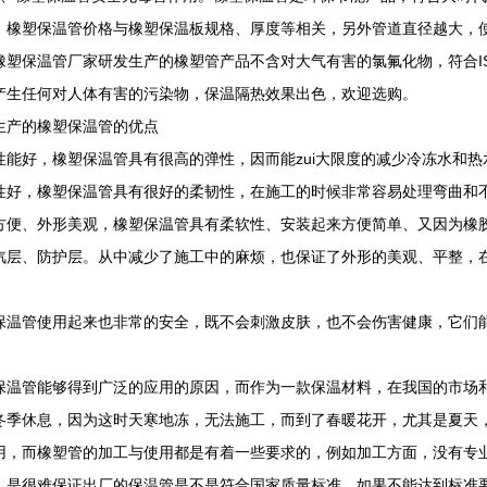
。橡塑保温管价格与橡塑保温板规格、厚度等相关，另外管道直径越大，
橡塑保温管厂家研发生产的橡塑管产品不含对大气有害的氯氟化物，符合IS
产生任何对人体有害的污染物，保温隔热效果出色，欢迎选购。
生产的橡塑保温管的优点
性能好，橡塑保温管具有很高的弹性，因而能zui大限度的减少冷冻水和
性好，橡塑保温管具有很好的柔韧性，在施工的时候非常容易处理弯曲和
方便、外形美观，橡塑保温管具有柔软性、安装起来方便简单、又因为橡
汽层、防护层。从中减少了施工中的麻烦，也保证了外形的美观、平整，
保温管使用起来也非常的安全，既不会刺激皮肤，也不会伤害健康，它们
。
保温管能够得到广泛的应用的原因，而作为一款保温材料，在我国的市场
冬季休息，因为这时天寒地冻，无法施工，而到了春暖花开，尤其是夏天
用，而橡塑管的加工与使用都是有着一些要求的，例如加工方面，没有专
，是很难保证出厂的保温管是不是符合国家质量标准，如果不能达到标准