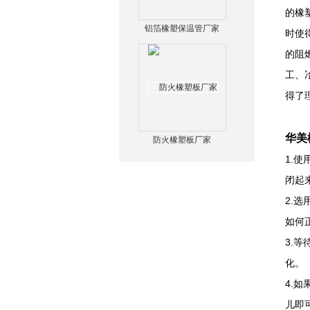
的橡
铝箔橡塑保温管厂家
时使
的阻
工、
得了
华美
防火橡塑板厂家
1.
闭起
2.
如何
3.
化。
4.
儿即