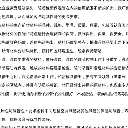
让企业蒙受经济损失。随着橡塑保温管在内的使用范围不断的扩大，我厂
耐热温度，从而满足客户对其性能的更高要求。
在材料的生产前对材料的品种、规格、型号、质量、数量、包装等认真验
根据材料的性能和特点进行合理储存和保管，做到保质、保量、保安全。
按先后顺序码放，以便先进先出。材料码放要整齐，怕潮湿物品要上盖下
，所有材料要明码标识，搞好库区环境卫生，经常保持清洁。
于温、湿度要求高的材料，做好温度、湿度的调节控制工作十分重要，高
季节要防冻保温。堆放的材料要经常检查、随时掌握和发现材料的变质情
做借出之用，以免影响正常工作，如需模具借出，要有主管领导（董事长
指定的区域内，并且有明显的标识。对已经领出待用的原材料，也应由专
保温性能：要求使用的橡塑保温管保温性能好，不易散热。表面粘贴铝箔等
绝热性与隔音性：要求各种不同规格空调风管及其他风管的保温与隔音，
阻燃、抗振吸音等优异性能好。