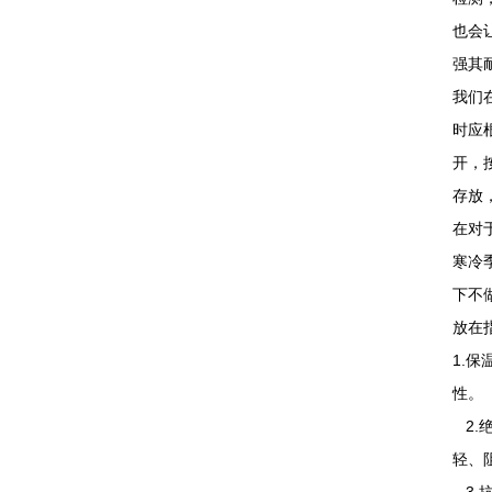
也会
强其
我们
时应
开，
存放
在对
寒冷
下不
放在
1.
性。
2.
轻、