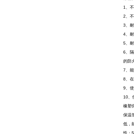
1、
2、
3、
4、耐
5、
6、
的防
7、
8、
9、
10
橡塑
保温
低，
性；