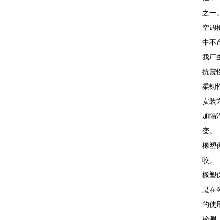
之一
空调
中不
我厂
抗震
柔韧
安装
加隔
变。
橡塑
咬
橡塑
是在
的使
检测