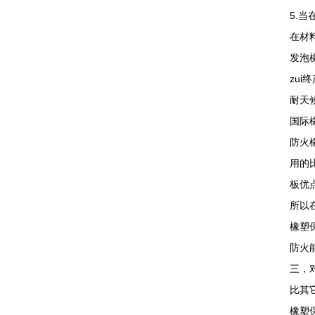
5.
在材
发泡
zu
耐天
国际
防火
用的
板优
所以
橡塑
防火
三，
比其
橡塑